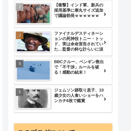
【衝撃】インド軍、新兵の
採用基準に睾丸サイズ追加
で議論勃発ｗｗｗｗｗｗ
ファイナルデスティネーシ
ョンの死神役トニー・トッ
ド、実は余命宣告されてい
た…監督の粋な計らいに涙
BBCクルー、ペンギン救出
で「不干渉」ルールを破
る！感動の結末！
ジェムソン跡取り息子、10
歳少女の人食いショーをハ
ンカチ6枚で鑑賞