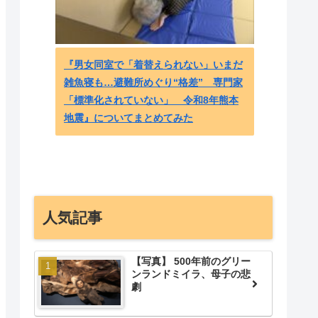
『男女同室で「着替えられない」いまだ
大谷と
雑魚寝も…避難所めぐり“格差” 専門家
ャース
「標準化されていない」 令和8年熊本
ぽ ～
地震』についてまとめてみた
人気記事
【写真】 500年前のグリー
ンランドミイラ、母子の悲
劇