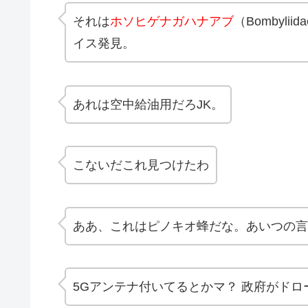
それは
ホソヒゲナガハナアブ
（Bombyl
イス発見。
あれは空中給油用だろJK。
こないだこれ見つけたわ
ああ、これはピノキオ蜂だな。あいつの言
5Gアンテナ付いてるとかマ？ 政府がド