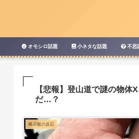
オモシロ話題
小ネタな話題
不思
【悲報】登山道で謎の物体
だ…？
掲示板の反応