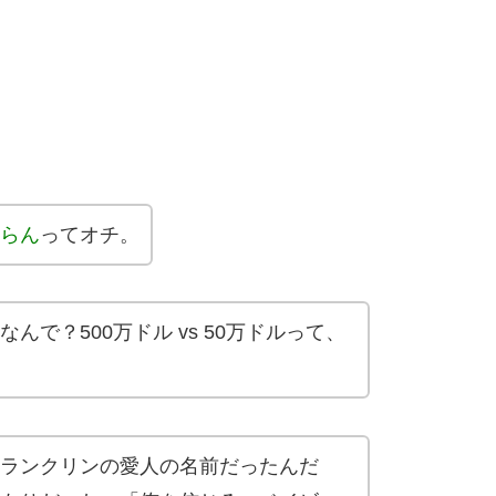
らん
ってオチ。
で？500万ドル vs 50万ドルって、
ランクリンの愛人の名前だったんだ