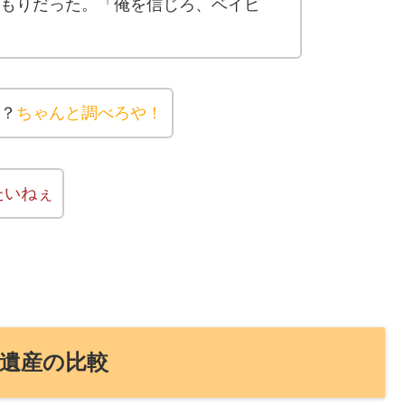
もりだった。「俺を信じろ、ベイビ
？
ちゃんと調べろや！
たいねぇ
遺産の比較