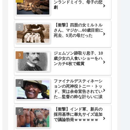
ンランドミイラ、母子の悲
劇
【衝撃】四股の女ミルトル
さん、マジか…60歳目前に
死去、5児の母だった
ジェムソン跡取り息子、10
歳少女の人食いショーをハ
ンカチ6枚で鑑賞
ファイナルデスティネーシ
ョンの死神役トニー・トッ
ド、実は余命宣告されてい
た…監督の粋な計らいに涙
【衝撃】インド軍、新兵の
採用基準に睾丸サイズ追加
で議論勃発ｗｗｗｗｗｗ