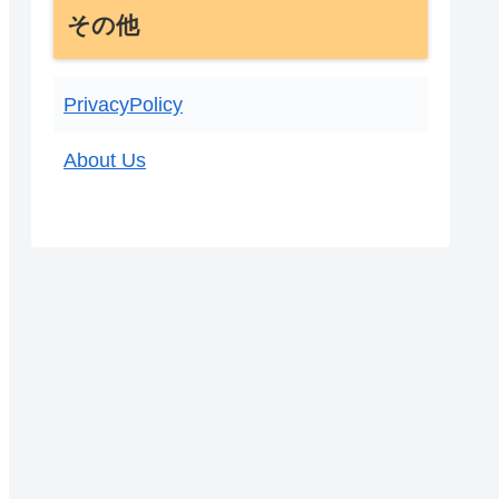
その他
PrivacyPolicy
About Us