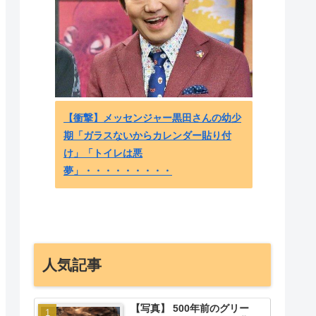
【海外
ジャラ
た！ -
【衝撃】メッセンジャー黒田さんの幼少
期「ガラスないからカレンダー貼り付
け」「トイレは悪
夢」・・・・・・・・・
人気記事
【写真】 500年前のグリー