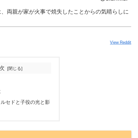
は、両親が家が火事で焼失したことからの気晴らしに
View Reddit
次
？
応
メルセドと子役の光と影