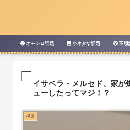
オモシロ話題
小ネタな話題
不思
イサベラ・メルセド、家が
ューしたってマジ！？
挿話