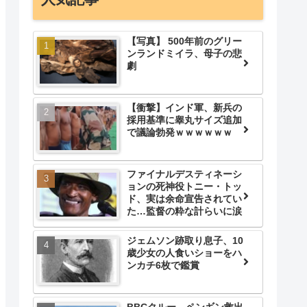
【写真】 500年前のグリー
ンランドミイラ、母子の悲
劇
【衝撃】インド軍、新兵の
採用基準に睾丸サイズ追加
で議論勃発ｗｗｗｗｗｗ
ファイナルデスティネーシ
ョンの死神役トニー・トッ
ド、実は余命宣告されてい
た…監督の粋な計らいに涙
ジェムソン跡取り息子、10
歳少女の人食いショーをハ
ンカチ6枚で鑑賞
BBCクルー、ペンギン救出