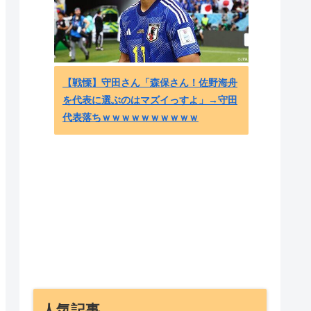
海外1
れとも
【戦慄】守田さん「森保さん！佐野海舟
ちら」
を代表に選ぶのはマズイっすよ」→守田
代表落ちｗｗｗｗｗｗｗｗｗｗ
人気記事