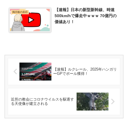
【速報】日本の新型新幹線、時速
掲示板の反応
500km/hで爆走中ｗｗｗ 70億円の
価値あり！
【速報】ルクレール、2025年ハンガリ
ーGPでポール獲得！
近所の教会にコロナウイルスを駆逐す
る天使像が建立される