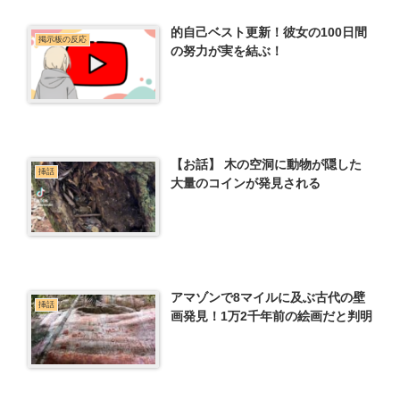
的自己ベスト更新！彼女の100日間
掲示板の反応
の努力が実を結ぶ！
【お話】 木の空洞に動物が隠した
挿話
大量のコインが発見される
アマゾンで8マイルに及ぶ古代の壁
挿話
画発見！1万2千年前の絵画だと判明