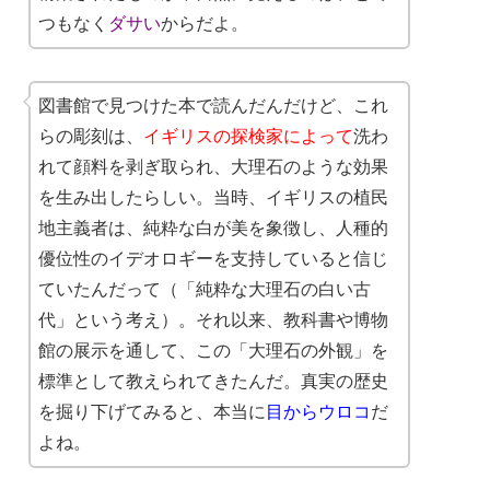
つもなく
ダサい
からだよ。
図書館で見つけた本で読んだんだけど、これ
らの彫刻は、
イギリスの探検家によって
洗わ
れて顔料を剥ぎ取られ、大理石のような効果
を生み出したらしい。当時、イギリスの植民
地主義者は、純粋な白が美を象徴し、人種的
優位性のイデオロギーを支持していると信じ
ていたんだって（「純粋な大理石の白い古
代」という考え）。それ以来、教科書や博物
館の展示を通して、この「大理石の外観」を
標準として教えられてきたんだ。真実の歴史
を掘り下げてみると、本当に
目からウロコ
だ
よね。