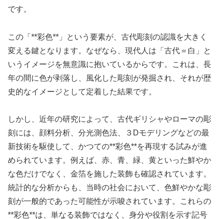
です。
この「**彩色**」という要素が、古代彫刻の認識を大きく
変える鍵となります。なぜなら、現代人は「古代＝白」と
いうイメージを無意識に抱いているからです。これは、長
年の間に色が剥落し、風化した彫刻が発掘され、それが歴
史的なイメージとして定着した結果です。
しかし、近年の研究によって、古代ギリシャやローマの彫
刻には、顔料分析、分光測色法、３Dモデリングなどの最
新技術を駆使して、かつての**彩色**を再現する試みが進
められています。例えば、赤、青、緑、黄といった鮮やか
な色だけでなく、金箔を施した装飾も確認されています。
統計的な分析からも、当時の社会において、色鮮やかな彫
刻が一般的であった可能性が示唆されています。これらの
**彩色**は、単なる装飾ではなく、身分や役割を示す記号