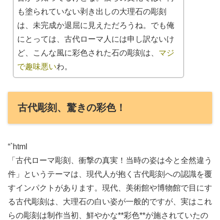
も塗られていない剥き出しの大理石の彫刻
は、未完成か退屈に見えただろうね。でも俺
にとっては、古代ローマ人には申し訳ないけ
ど、こんな風に彩色された石の彫刻は、
マジ
で趣味悪い
わ。
古代彫刻、驚きの彩色！
“`html
「古代ローマ彫刻、衝撃の真実！当時の姿は今と全然違う
件」というテーマは、現代人が抱く古代彫刻への認識を覆
すインパクトがあります。現代、美術館や博物館で目にす
る古代彫刻は、大理石の白い姿が一般的ですが、実はこれ
らの彫刻は制作当初、鮮やかな**彩色**が施されていたの