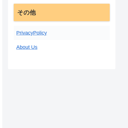
その他
PrivacyPolicy
About Us