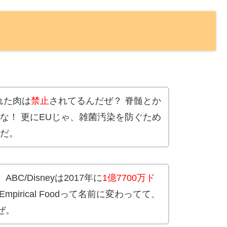
れた肉は
禁止
されてるんだぜ？ 脊髄とか
な！ 更にEUじゃ、雑菌汚染を防ぐため
だ。
、ABC/Disneyは2017年に
1億7700万ド
pirical Foodって名前に変わってて、
いぜ。