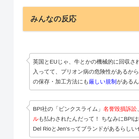
みんなの反応
英国とEUじゃ、牛とかの機械的に回収さ
入ってて、プリオン病の危険性があるから
の保存・加工方法にも
厳しい規制
があるん
BPI社の「ピンクスライム」
名誉毀損訴訟
ル
も払わされたんだって！ ちなみにBPIはEm
Del RioとJen’sってブランドがあるらし