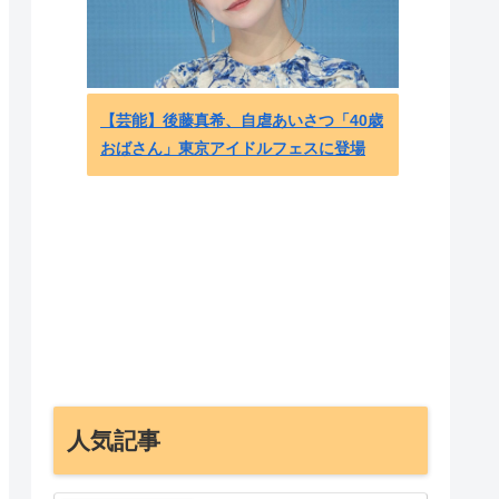
広島8
【芸能】後藤真希、自虐あいさつ「40歳
は全く
おばさん」東京アイドルフェスに登場
- 海
人気記事