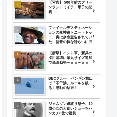
【写真】 500年前のグリー
ンランドミイラ、母子の悲
劇
ファイナルデスティネーシ
ョンの死神役トニー・トッ
ド、実は余命宣告されてい
た…監督の粋な計らいに涙
【衝撃】インド軍、新兵の
採用基準に睾丸サイズ追加
で議論勃発ｗｗｗｗｗｗ
BBCクルー、ペンギン救出
で「不干渉」ルールを破
る！感動の結末！
ジェムソン跡取り息子、10
歳少女の人食いショーをハ
ンカチ6枚で鑑賞