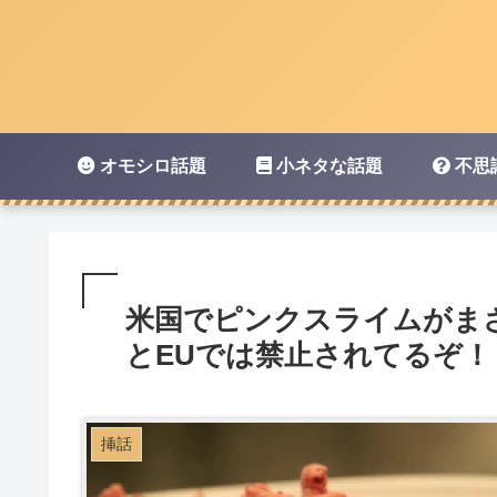
オモシロ話題
小ネタな話題
不思
米国でピンクスライムがま
とEUでは禁止されてるぞ！
挿話