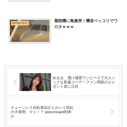
着陸機に鳥激突！機首ベッコリでワ
掲示板の反応
ロタｗｗｗ
めるる、透け感黒ワンピースで大人シ
ックな私服コーデ！ファン悶絶のエレ
ガント姿に注目
チェーンレス自転車設計とかいう世紀
の大発明、マジ！？ революция到来
か