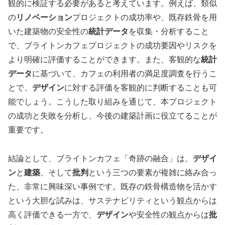
観的に検証する必要があると考えています。例えば、類似
の
リノベーション
プロジェクトの成功率や、既存鉄骨を用
いた建築物の安全性の
統計データ
を収集・分析すること
で、ブライトンカフェプロジェクトの成功要因やリスクを
より明確に評価することができます。また、客観的な
統計
データ
に基づいて、カフェの利用者の満足度調査を行うこ
とで、
デザイン
に対する評価を客観的に判断することも可
能でしょう。こうした取り組みを通じて、本プロジェクト
の成功と失敗を分析し、今後の建築計画に役立てることが
重要です。
結論として、ブライトンカフェ「奇跡の融合」は、
デザイ
ン
と
建築
、そして
批判
という三つの要素が複雑に絡み合っ
た、非常に興味深い事例です。既存の鉄骨構造物を活かす
という大胆な試みは、サステナビリティという観点からは
高く評価できる一方で、
デザイン
や安全性の観点からは
批