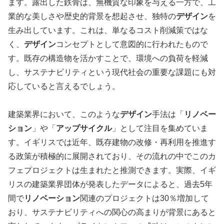
ます。露出した鉄骨は、無機質な印象を与える一方で、工
業的な美しさや歴史的背景を想起させ、独特の
デザイン
を
生み出しています。これは、単なるコスト削減策ではな
く、
デザイン
コンセプトとして意図的に行われたもので
す。既存の構造物を活かすことで、環境への負荷を軽減
し、サステナビリティという現代社会の重要な課題にも対
応していると言えるでしょう。
建築業界において、このような
デザイン
手法は「
リノベー
ション
」や「
アップサイクル
」として注目を集めていま
す。イギリスでは近年、既存建物の改修・再利用を推進す
る政策が積極的に展開されており、その流れの中でこのカ
フェプロジェクトは生まれたと推測できます。実際、イギ
リスの建築業界団体が発表したデータによると、過去5年
間で
リノベーション
関連のプロジェクトは30％増加して
おり、サステナビリティへの関心の高まりが背景にあると