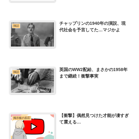
チャップリンの1940年の演説、現
挿話
代社会を予言してた…マジかよ
英国のWW2配給、まさかの1958年
挿話
まで継続！衝撃事実
【衝撃】偶然見つけた才能が凄すぎ
掲示板の反応
て震える…