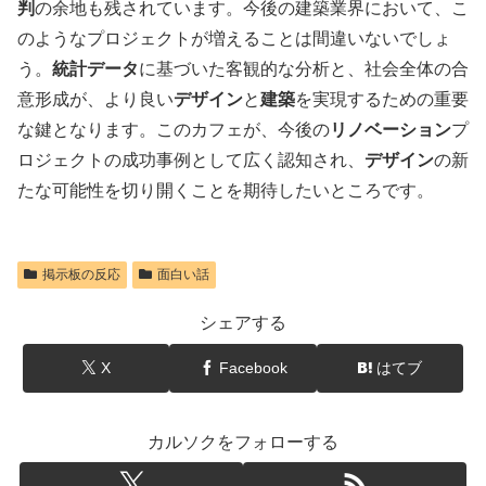
判
の余地も残されています。今後の建築業界において、こ
のようなプロジェクトが増えることは間違いないでしょ
う。
統計データ
に基づいた客観的な分析と、社会全体の合
意形成が、より良い
デザイン
と
建築
を実現するための重要
な鍵となります。このカフェが、今後の
リノベーション
プ
ロジェクトの成功事例として広く認知され、
デザイン
の新
たな可能性を切り開くことを期待したいところです。
掲示板の反応
面白い話
シェアする
X
Facebook
はてブ
カルソクをフォローする