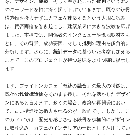
を、
デザイン
、
建築
、そして巻き起こった
批判
という3つ
のキーワードを軸に深く掘り下げていきます。既存の鉄骨
構造物を撤去せずにカフェを建築するという大胆な試み
は、賛否両論を巻き起こし、建築業界に大きな波紋を広げ
ました。本稿では、関係者のインタビューや現地取材をも
とに、その背景、成功要因、そして
批判
の理由を多角的に
分析します。さらに、
統計データ
に基づいた考察も加える
ことで、このプロジェクトが持つ意味をより明確に提示し
ます。
まず、ブライトンカフェ「奇跡の融合」の最大の特徴は、
既存の
鉄骨構造物
をそのまま残し、それを活かした
デザイ
ン
にあると言えます。多くの場合、改築や再開発におい
て、古い構造物は撤去されるのが一般的です。しかし、こ
のカフェでは、歴史を感じさせる鉄骨を積極的に
デザイン
に取り込み、カフェのインテリアの一部として活用してい