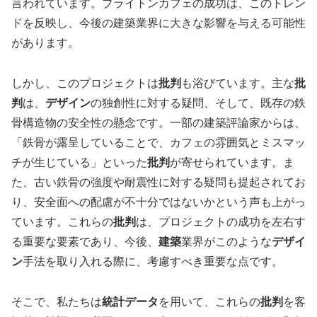
言われています。ブライトンカフェの成功は、このトレン
ドを反映し、今後の建築業界に大きな影響を与える可能性
があります。
しかし、このプロジェクトは
批判
も浴びています。主な
批
判
は、
デザイン
の独創性に対する疑問、そして、既存の鉄
骨構造物の安全性の懸念です。一部の建築評論家からは、
「鉄骨が露呈していることで、カフェの雰囲気とミスマッ
チが生じている」といった
批判
が寄せられています。ま
た、古い鉄骨の強度や耐震性に対する疑問も提起されてお
り、安全面への配慮が不十分ではないかという声も上がっ
ています。これらの
批判
は、プロジェクトの成功を左右す
る重要な要素であり、今後、
建築
業界がこのような
デザイ
ン
手法を取り入れる際に、考慮すべき重要な点です。
そこで、私たちは
統計データ
を用いて、これらの
批判
を客