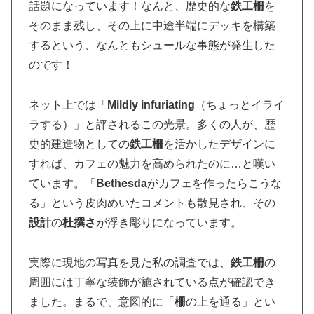
話題になっています！なんと、歴史的な
鉄工
柵
を
そのまま残し、その上に中途半端にデッキを構築
するという、なんともシュールな事態が発生した
のです！
ネット上では「
Mildly infuriating
（ちょっとイライ
ラする）」と評されるこの光景。多くの人が、歴
史的建造物としての
鉄工柵
を活かしたデザインに
すれば、カフェの魅力を高められたのに…と嘆い
ています。「
Bethesda
がカフェを作ったらこうな
る」という皮肉めいたコメントも散見され、その
設計
の
杜撰さ
が浮き彫りになっています。
実際に現地の写真を見た私の調査では、
鉄工柵
の
周囲には丁寧な装飾が施されている点が確認でき
ました。まるで、意図的に「
柵
の上を通る」とい