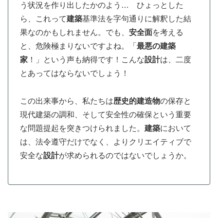
う状況を作り出したかのよう… ひょっとした
ら、これって
建築
基準法を字句通りに解釈した結
果なのかもしれません。でも、
安全面
を考える
と、危険極まりないですよね。「
最悪の建築
家
！」という声も納得です！こんな
設計
は、二度
とあってはならないでしょう！
この出来事から、私たちは
歴史的建造物
の保存と
現代建築の調和、そして安全性の確保という重要
な問題提起を突きつけられました。
建築
において
は、法令遵守だけでなく、よりクリエイティブで
安全な
設計
が求められるのではないでしょうか。