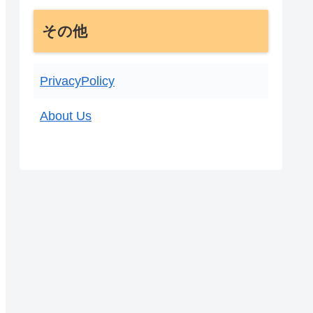
その他
PrivacyPolicy
About Us