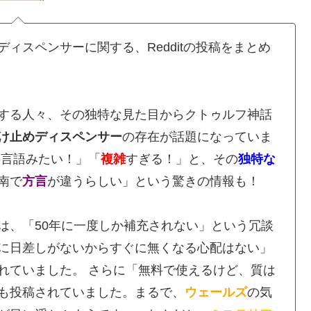
ィスペンサーに関する、Redditの投稿をまとめ
する人々、その独特な見た目からクトゥルフ神話
け止めディスペンサー
の存在が話題になっていま
の言語みたい！」「
複雑
すぎる！」と、その
独特な
南で
方言
が違うらしい」という驚きの情報も！
は、「50年に一度しか補充されない」という冗談
に日差しがないからすぐに無くなる心配はない」
れていました。 さらに「無料で使えるけど、質は
も投稿されていました。まるで、
ウェールズ
の気