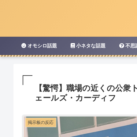
オモシロ話題
小ネタな話題
不思
【驚愕】職場の近くの公衆
ェールズ・カーディフ
掲示板の反応