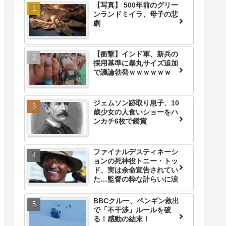
【写真】 500年前のグリー
ンランドミイラ、母子の悲
劇
【衝撃】インド軍、新兵の
採用基準に睾丸サイズ追加
で議論勃発ｗｗｗｗｗｗ
ジェムソン跡取り息子、10
歳少女の人食いショーをハ
ンカチ6枚で鑑賞
ファイナルデスティネーシ
ョンの死神役トニー・トッ
ド、実は余命宣告されてい
た…監督の粋な計らいに涙
BBCクルー、ペンギン救出
で「不干渉」ルールを破
る！感動の結末！