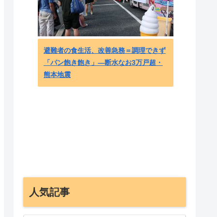
韓国人
避難者の食生活、改善急務＝調理できず
スト4
「パン飽き飽き」―断水なお3万戸超・
められ
熊本地震
反応 
人気記事