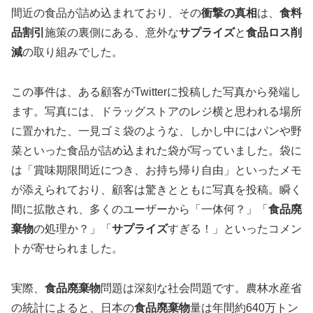
間近の食品が詰め込まれており、その
衝撃の真相
は、
食料
品割引
施策の裏側にある、意外な
サプライズ
と
食品ロス削
減
の取り組みでした。
この事件は、ある顧客がTwitterに投稿した写真から発端し
ます。写真には、ドラッグストアのレジ横と思われる場所
に置かれた、一見ゴミ袋のような、しかし中にはパンや野
菜といった食品が詰め込まれた袋が写っていました。袋に
は「賞味期限間近につき、お持ち帰り自由」といったメモ
が添えられており、顧客は驚きとともに写真を投稿。瞬く
間に拡散され、多くのユーザーから「一体何？」「
食品廃
棄物
の処理か？」「
サプライズ
すぎる！」といったコメン
トが寄せられました。
実際、
食品廃棄物
問題は深刻な社会問題です。農林水産省
の統計によると、日本の
食品廃棄物
量は年間約640万トン