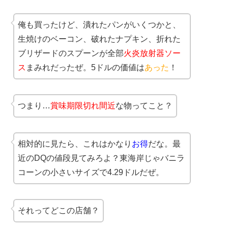
俺も買ったけど、潰れたパンがいくつかと、
生焼けのベーコン、破れたナプキン、折れた
ブリザードのスプーンが全部
火炎放射器ソー
ス
まみれだったぜ。5ドルの価値は
あった
！
つまり…
賞味期限切れ間近
な物ってこと？
相対的に見たら、これはかなり
お得
だな。最
近のDQの値段見てみろよ？東海岸じゃバニラ
コーンの小さいサイズで4.29ドルだぜ。
それってどこの店舗？