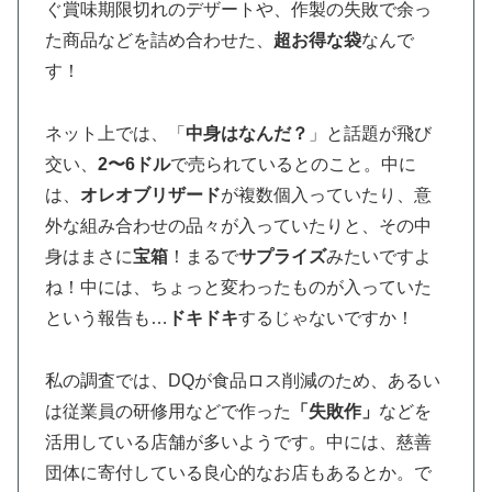
ぐ賞味期限切れのデザートや、作製の失敗で余っ
た商品などを詰め合わせた、
超お得な袋
なんで
す！
ネット上では、「
中身はなんだ？
」と話題が飛び
交い、
2〜6ドル
で売られているとのこと。中に
は、
オレオブリザード
が複数個入っていたり、意
外な組み合わせの品々が入っていたりと、その中
身はまさに
宝箱
！まるで
サプライズ
みたいですよ
ね！中には、ちょっと変わったものが入っていた
という報告も…
ドキドキ
するじゃないですか！
私の調査では、DQが食品ロス削減のため、あるい
は従業員の研修用などで作った
「失敗作」
などを
活用している店舗が多いようです。中には、慈善
団体に寄付している良心的なお店もあるとか。で