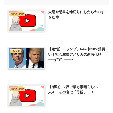
太陽や惑星を輪切りにしたらヤバす
掲示板の反応
ぎた件
【速報】トランプ、Intel株10%爆買
トレンド
い！社会主義アメリカの新時代ｷﾀ
━━(ﾟ∀ﾟ)━━!!
【感動】世界で最も素晴らしい
掲示板の反応
人々、その名は「母親」…！