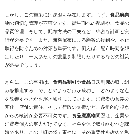
しかし、この施策には課題も存在します。まず、
食品廃棄
物
の適切な管理が不可欠です。衛生面への配慮や、食品の
品質管理、そして、配布方法の工夫など、綿密な計画と実
行が必要です。また、無料配布による顧客の殺到や、不正
取得を防ぐための対策も重要です。例えば、配布時間を限
定したり、一人あたりの数量を制限したりするなどの対策
が必要でしょう。
さらに、この事例は、
食料品割引
や
食品ロス削減
の取り組
みを推進する上で、どのような点が成功し、どのような点
を改善すべきかを浮き彫りにしています。消費者の意識の
変化、店舗の責任、そして行政の支援など、多角的な視点
からの検討が必要不可欠です。
食品廃棄物
問題は、企業や
消費者個人の努力だけでなく、社会全体で取り組むべき課
題であり、この「謎の袋」事件は、その重要性を改めて私