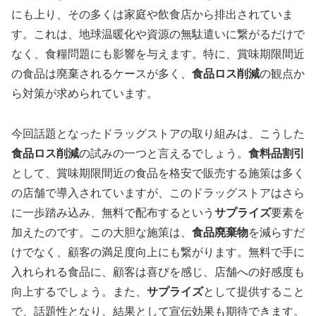
にも上り、その多くは家庭や飲食店から排出されていま
す。これは、地球温暖化や資源の無駄遣いに繋がるだけで
なく、食糧問題にも影響を与えます。特に、賞味期限間近
の食品は廃棄されるケースが多く、
食品ロス削減
の観点か
ら対策が求められています。
今回話題となったドラッグストアの取り組みは、こうした
食品ロス削減
の試みの一つと言えるでしょう。
食料品割引
として、賞味期限間近の食品を格安で販売する施策は多く
の店舗で導入されていますが、このドラッグストアはさら
に一歩踏み込み、無料で配布するという
サプライズ
要素を
加えたのです。この大胆な施策は、
食品廃棄物
を減らすだ
けでなく、顧客の満足度向上にも繋がります。無料で手に
入れられる食品に、顧客は喜びを感じ、店舗への好感度も
向上するでしょう。また、
サプライズ
として提供すること
で、話題性となり、結果として宣伝効果も期待できます。