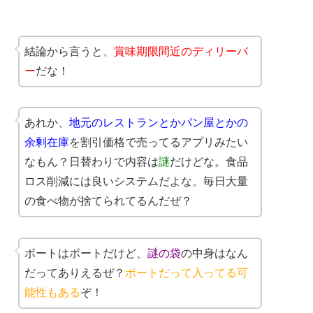
結論から言うと、
賞味期限間近のディリーバ
ー
だな！
あれか、
地元のレストランとかパン屋とかの
余剰在庫
を割引価格で売ってるアプリみたい
なもん？日替わりで内容は
謎
だけどな。食品
ロス削減には良いシステムだよな。毎日大量
の食べ物が捨てられてるんだぜ？
ボートはボートだけど、
謎の袋
の中身はなん
だってありえるぜ？
ボートだって入ってる可
能性もある
ぞ！