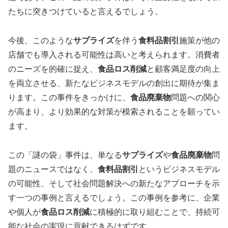
たちに突きつけていると言えるでしょう。
今後、このような
サプライズ
を伴う
食料品割引
施策が他の
店舗でも導入される可能性は高いと考えられます。消費者
のニーズを的確に捉え、
食品ロス削減
と顧客満足度の向上
を両立させる、新たなビジネスモデルの創出に期待が集ま
ります。この事件をきっかけに、
食品廃棄物
問題への関心
が高まり、より効果的な対策が模索されることを願ってい
ます。
この「謎の袋」事件は、単なる
サプライズ
や
食品廃棄物
問
題のニュースではなく、
食料品割引
というビジネスモデル
の可能性、そして社会問題解決への新たなアプローチを示
す一つの事例と言えるでしょう。この事例を参考に、企業
や個人が
食品ロス削減
に積極的に取り組むことで、持続可
能な社会の実現に貢献できるはずです。