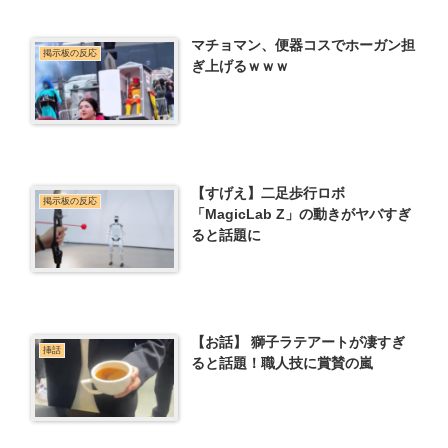
マチョマン、便器コスでホーガン担
掲示板の反応
ぎ上げるｗｗｗ
【すげえ】二足歩行ロボ
掲示板の反応
「MagicLab Z」の動きがヤバすぎ
ると話題に
【お話】 獅子ラテアートが凄すぎ
挿話
ると話題！職人技に賞賛の嵐