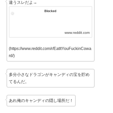
違うスレだよ→
Blocked
www.reddit.com
(https://www.reddit.com/r/EatItYouFuckinCowa
rd/)
多分小さなドラゴンがキャンディの宝を貯め
てるんだ。
あれ俺のキャンディの隠し場所だ！