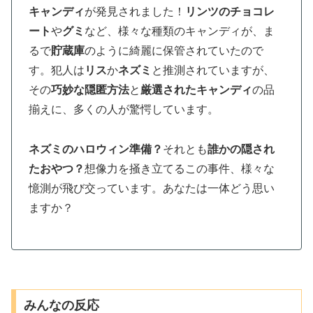
キャンディ
が発見されました！
リンツのチョコレ
ート
や
グミ
など、様々な種類のキャンディが、ま
るで
貯蔵庫
のように綺麗に保管されていたので
す。犯人は
リス
か
ネズミ
と推測されていますが、
その
巧妙な隠匿方法
と
厳選されたキャンディ
の品
揃えに、多くの人が驚愕しています。
ネズミのハロウィン準備？
それとも
誰かの隠され
たおやつ？
想像力を掻き立てるこの事件、様々な
憶測が飛び交っています。あなたは一体どう思い
ますか？
みんなの反応