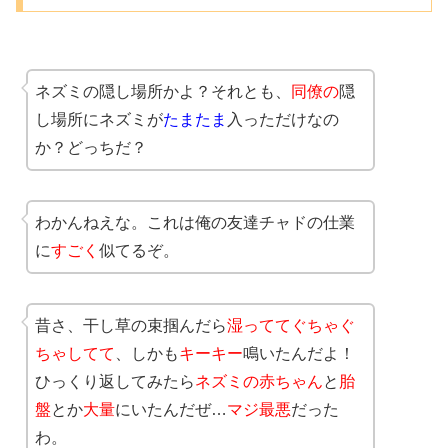
ネズミの隠し場所かよ？それとも、
同僚の
隠
し場所にネズミが
たまたま
入っただけなの
か？どっちだ？
わかんねえな。これは俺の友達チャドの仕業
に
すごく
似てるぞ。
昔さ、干し草の束掴んだら
湿っててぐちゃぐ
ちゃしてて
、しかも
キーキー
鳴いたんだよ！
ひっくり返してみたら
ネズミの赤ちゃん
と
胎
盤
とか
大量
にいたんだぜ…
マジ最悪
だった
わ。