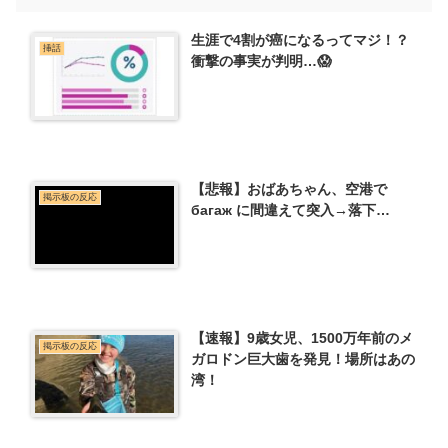
生涯で4割が癌になるってマジ！？
挿話
衝撃の事実が判明…😱
【悲報】おばあちゃん、空港で
掲示板の反応
багаж に間違えて突入→落下…
【速報】9歳女児、1500万年前のメ
掲示板の反応
ガロドン巨大歯を発見！場所はあの
湾！