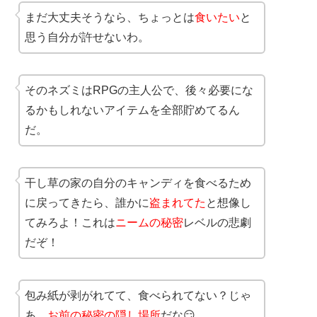
まだ大丈夫そうなら、ちょっとは
食いたい
と
思う自分が許せないわ。
そのネズミはRPGの主人公で、後々必要にな
るかもしれないアイテムを全部貯めてるん
だ。
干し草の家の自分のキャンディを食べるため
に戻ってきたら、誰かに
盗まれてた
と想像し
てみろよ！これは
ニームの秘密
レベルの悲劇
だぞ！
包み紙が剥がれてて、食べられてない？じゃ
あ、
お前の秘密の隠し場所
だな😏