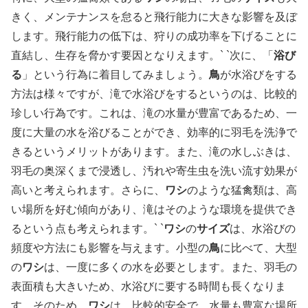
きく、メンテナンスを怠ると飛行能力に大きな影響を及ぼ
します。飛行能力の低下は、狩りの成功率を下げることに
直結し、生存を脅かす要因となりえます。` `
次に、「
浴び
る
」という行為に着目してみましょう。
鳥
が水浴びをする
方法は様々ですが、滝で水浴びをするというのは、比較的
珍しい行為です。これは、滝の水量が豊富であるため、一
度に大量の水を浴びることができ、効率的に羽毛を洗浄で
きるというメリットがあります。また、滝の水しぶきは、
羽毛の奥深くまで浸透し、汚れや寄生虫を洗い流す効果が
高いと考えられます。さらに、
ワシ
のような猛禽類は、高
い場所を好む傾向があり、滝はそのような環境を提供でき
るという点も考えられます。` `
ワシ
の
サイズ
は、水浴びの
頻度や方法にも影響を与えます。小型の
鳥
に比べて、大型
の
ワシ
は、一度に多くの水を必要とします。また、羽毛の
表面積も大きいため、水浴びに要する時間も長くなりま
す。そのため、
ワシ
は、比較的安全で、水量も豊富な場所