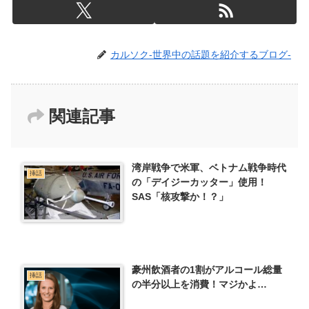
カルソク-世界中の話題を紹介するブログ-
関連記事
湾岸戦争で米軍、ベトナム戦争時代
挿話
の「デイジーカッター」使用！
SAS「核攻撃か！？」
豪州飲酒者の1割がアルコール総量
挿話
の半分以上を消費！マジかよ…