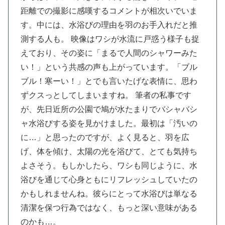
距離での撮影に感嘆するコメントが相次いでいま
す。中には、水浴びの理由を羽のお手入れだと推
測する人も。
映像はワシが水流に戸惑う様子も捉
えており、その姿に「まるで人間のシャワーみた
い！」という共感の声も上がっています。「ブル
ブル！寒ーい！」とでも言いたげな表情に、思わ
ずクスっとしてしまいますね。
筆者の私事です
が、先日近所の公園で鳩が水たまりでバシャバシ
ャ水浴びする姿を見かけました。最初は「汚いの
に…」と思ったのですが、よく見ると、羽を広
げ、体を傾け、太陽の光を浴びて、とても気持ち
よさそう。もしかしたら、ワシも同じように、水
浴びを通じて心身ともにリフレッシュしていたの
かもしれませんね。彼らにとって水浴びは単なる
清潔を保つ行為ではなく、もっと深い意味がある
のかも…。