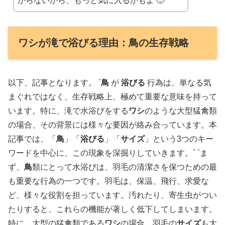
からないから、もっと気に入るかもよ 🙂
ワシが滝で浴びる理由：鳥の生存戦略
以下、記事となります。 `
鳥
が
浴びる
行為は、単なる気
まぐれではなく、生存戦略上、極めて重要な意味を持って
います。特に、滝で水浴びをする
ワシ
のような大型猛禽類
の場合、その背景には様々な要因が絡み合っています。本
記事では、「
鳥
」「
浴びる
」「
サイズ
」という3つのキー
ワードを中心に、この現象を深掘りしていきます。` `
ま
ず、
鳥
類にとって水浴びは、羽毛の清潔さを保つための最
も重要な行為の一つです。羽毛は、保温、飛行、求愛な
ど、様々な役割を担っています。汚れたり、寄生虫がつい
たりすると、これらの機能が著しく低下してしまいます。
特に、大型の猛禽類である
ワシ
の場合、羽毛の
サイズ
も大