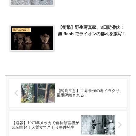
【衝撃】野生写真家、3日間潜伏！
掲示板の反応
無 flash でライオンの群れを激写！
【閲覧注意】世界最強の毒イラクサ、
厳重隔離される！
【速報】1979年メッカで自称預言者が
武装蜂起！人質立てこもり事件発生