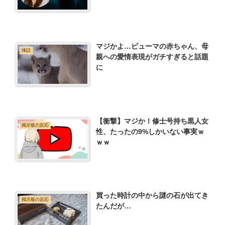
マジかよ…ピューマの赤ちゃん、母
挿話
親への愛情表現がガチすぎると話題
に
【衝撃】マジか！修士号持ち黒人女
掲示板の反応
性、たったの9%しかいない事実ｗ
ｗｗ
買った時計の中から謎の石が出てき
掲示板の反応
たんだが…