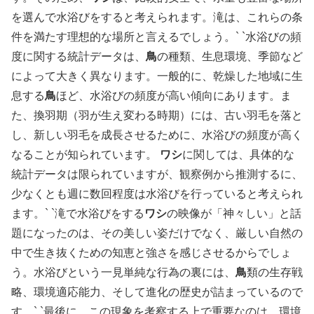
を選んで水浴びをすると考えられます。滝は、これらの条
件を満たす理想的な場所と言えるでしょう。` `
水浴びの頻
度に関する統計データは、
鳥
の種類、生息環境、季節など
によって大きく異なります。一般的に、乾燥した地域に生
息する
鳥
ほど、水浴びの頻度が高い傾向にあります。ま
た、換羽期（羽が生え変わる時期）には、古い羽毛を落と
し、新しい羽毛を成長させるために、水浴びの頻度が高く
なることが知られています。
ワシ
に関しては、具体的な
統計データは限られていますが、観察例から推測するに、
少なくとも週に数回程度は水浴びを行っていると考えられ
ます。` `
滝で水浴びをする
ワシ
の映像が「神々しい」と話
題になったのは、その美しい姿だけでなく、厳しい自然の
中で生き抜くための知恵と強さを感じさせるからでしょ
う。水浴びという一見単純な行為の裏には、
鳥
類の生存戦
略、環境適応能力、そして進化の歴史が詰まっているので
す。` `
最後に、この現象を考察する上で重要なのは、環境