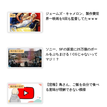
ジェームズ・キャメロン、製作費世
挿話
界一映画を5回も監督してたｗｗｗ
ソニー、SFの坂道に25万個のボー
掲示板の反応
ルをぶちまける！CGじゃないって
マジ！？
【悲報】鳥さん、ご飯を自分で食べ
掲示板の反応
る意味が理解できない模様