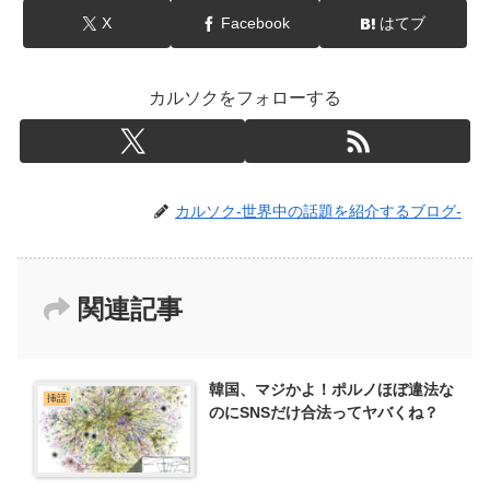
X
Facebook
はてブ
カルソクをフォローする
カルソク-世界中の話題を紹介するブログ-
関連記事
韓国、マジかよ！ポルノほぼ違法な
挿話
のにSNSだけ合法ってヤバくね？