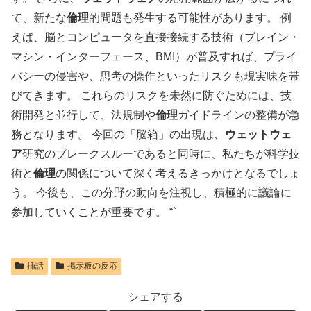
て、新たな
倫理
的問題も発生する可能性があります。 例
えば、脳とコンピュータを直接接続する技術（ブレイン・
マシン・インターフェース、BMI）が普及すれば、プライ
バシーの侵害や、思考の操作といったリスクも現実味を帯
びてきます。 これらのリスクを未然に防ぐためには、技
術開発と並行して、法規制や
倫理
ガイドラインの整備が急
務となります。
今回の「脳箱」の出現は、
ウェットウェ
ア
研究のブレークスルーであると同時に、私たちが科学技
術と
倫理
の関係について深く考えるきっかけとなるでしょ
う。 今後も、この分野の動向を注視し、積極的に議論に
参加していくことが重要です。
“`
挿話
掲示板の反応
シェアする