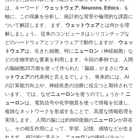
は、キーワード「
ウェットウェア
,
Neurons
,
Ethics
」を
軸に、この現象を分析し、統計的な背景や倫理的な課題に
ついて解説します。
まず、
ウェットウェア
とは何かを理
解しましょう。 従来のコンピュータはシリコンチップな
どのハードウェアとソフトウェアで動作しますが、
ウェッ
トウェア
は、生きた細胞、特に
ニューロン
（神経細胞）な
どの生物学的な要素を利用します。今回の事例では、人間
の脳細胞20万個を使って作られた「脳箱」がまさに
ウェ
ットウェア
の代表例と言えるでしょう。 将来的には、AI
の計算能力向上や、神経疾患の治療に役立つと期待されて
います。
では、なぜ
ニューロン
を使うのでしょうか？
ニ
ューロン
は、電気信号や化学物質を使って情報を伝達し、
複雑なネットワークを形成することで、高度な情報処理を
実現します。 人間の脳には約860億個の
ニューロン
が存在
し、その相互作用によって、学習、記憶、感情などが生ま
れます。 統計的に見ると、
ニューロン
の接続パターン