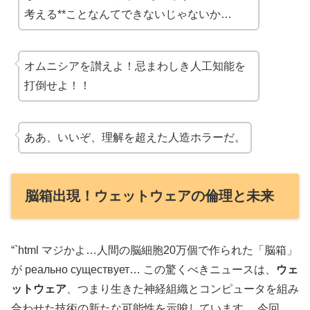
考える**ことなんてできないじゃないか…
オムニシアを讃えよ！忌まわしき人工知能を
打倒せよ！！
ああ、いいぞ、理解を超えた人造ホラーだ。
脳箱出現！ウェットウェアの倫理と未来
“`html
マジかよ…人間の脳細胞20万個で作られた「脳箱」
が реально существует…
この驚くべきニュースは、
ウェ
ットウェア
、つまり生きた神経組織とコンピュータを組み
合わせた技術の新たな可能性を示唆しています。 今回