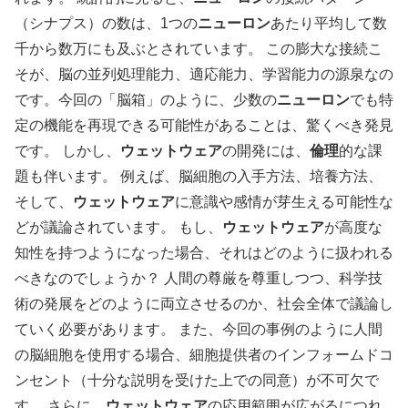
（シナプス）の数は、1つの
ニューロン
あたり平均して数
千から数万にも及ぶとされています。 この膨大な接続こ
そが、脳の並列処理能力、適応能力、学習能力の源泉なの
です。今回の「脳箱」のように、少数の
ニューロン
でも特
定の機能を再現できる可能性があることは、驚くべき発見
です。
しかし、
ウェットウェア
の開発には、
倫理
的な課
題も伴います。 例えば、脳細胞の入手方法、培養方法、
そして、
ウェットウェア
に意識や感情が芽生える可能性な
どが議論されています。 もし、
ウェットウェア
が高度な
知性を持つようになった場合、それはどのように扱われる
べきなのでしょうか？ 人間の尊厳を尊重しつつ、科学技
術の発展をどのように両立させるのか、社会全体で議論し
ていく必要があります。 また、今回の事例のように人間
の脳細胞を使用する場合、細胞提供者のインフォームドコ
ンセント（十分な説明を受けた上での同意）が不可欠で
す。
さらに、
ウェットウェア
の応用範囲が広がるにつれ