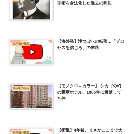
手術を合法化した過去の判決
【海外発】滝つぼへの転落…「プロ
掲示板の反応
セスを信じろ」の末路
【モノクロ→カラー】 シカゴの幻
掲示板の反応
の豪華ホテル、1885年に爆誕して
た件
【衝撃】4年後、まさかここまで大
掲示板の反応