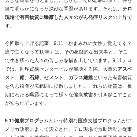
大きな衝撃を与えました。しかし、その悲劇の陰で、時を
経て明らかになった深刻な問題があります。それは、
テロ
現場で有害物質に曝露した人々のがん発症リスク
の上昇で
す。
今回取り上げる記事「9.11「粉まみれの女性」覚えてる？
癌で亡くなって10年」は、その象徴的な出来事と、そこ
で生き残った人々の苦しみを描き出しています。9.11テロ
では、世界貿易センタービルが崩壊する際、大量の
アスベ
スト
、
鉛
、
石綿
、
セメント
、
ガラス繊維
といった有害物質
を含む粉塵が広範囲に拡散しました。これらの物質は、長
期にわたる曝露によって様々な健康被害を引き起こすこと
が知られています。
9.11健康プログラム
という特別な医療支援プログラムがア
メリカ政府によって設立され、テロ現場で救助活動に従事