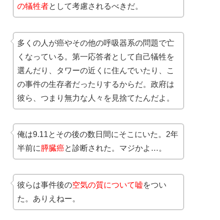
の犠牲者
として考慮されるべきだ。
多くの人が癌やその他の呼吸器系の問題で亡
くなっている。第一応答者として自己犠牲を
選んだり、タワーの近くに住んでいたり、こ
の事件の生存者だったりするからだ。政府は
彼ら、つまり無力な人々を見捨てたんだよ。
俺は9.11とその後の数日間にそこにいた。2年
半前に
膵臓癌
と診断された。マジかよ…。
彼らは事件後の
空気の質について嘘
をつい
た。ありえねー。