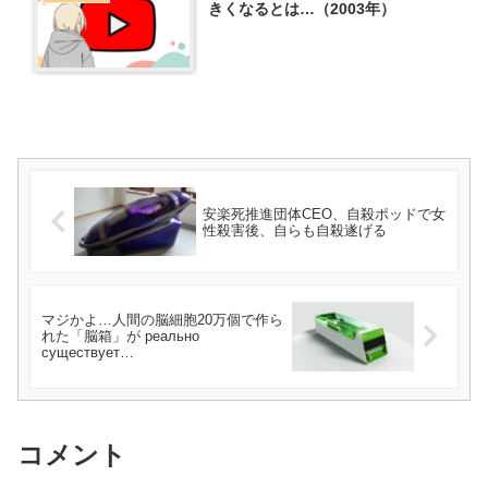
きくなるとは…（2003年）
安楽死推進団体CEO、自殺ポッドで女
性殺害後、自らも自殺遂げる
マジかよ…人間の脳細胞20万個で作ら
れた「脳箱」が реально
существует…
コメント