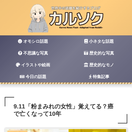
オモシロ話題
小ネタな話題
不思議な写真
歴史的な写真
イラストや絵画
歴史的なモノ
今日の話題
特集記事
9.11「粉まみれの女性」覚えてる？癌
で亡くなって10年