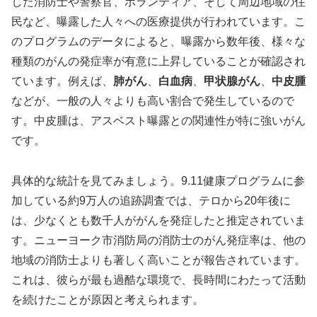
した消防士や警察官、ボランティア、そして周辺地域の住
民など、曝露した人々への医療提供が行われています。こ
のプログラムのデータによると、曝露から数年後、様々な
種類のがんの発症率が有意に上昇していることが確認され
ています。例えば、
肺がん
、
白血病
、
甲状腺がん
、
中皮腫
などが、一般の人々よりも高い割合で発生しているので
す。中皮腫は、アスベスト曝露との関連性が特に強いがん
です。
具体的な統計を見てみましょう。9.11健康プログラムに参
加している約9万人の追跡調査では、テロから20年後に
は、少なくとも数千人ががんを発症したと推定されていま
す。ニューヨーク市消防局の消防士のがん発症率は、他の
地域の消防士よりも著しく高いことが報告されています。
これは、彼らが最も過酷な環境で、長時間にわたって活動
を続けたことが原因と考えられます。