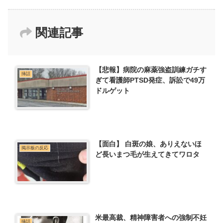
関連記事
【悲報】病院の麻薬強盗訓練ガチす
挿話
ぎて看護師PTSD発症、訴訟で49万
ドルゲット
【面白】 白斑の娘、ありえないほ
掲示板の反応
ど長いまつ毛が生えてきてワロタ
米最高裁、精神障害者への強制不妊
挿話