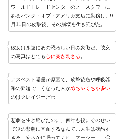
ワールドトレードセンターのノースタワーに
あるバンク・オブ・アメリカ支店に勤務し、9
月11日の攻撃後、その崩壊を生き延びた。
彼女は永遠にあの恐ろしい日の象徴だ。彼女
の写真はとても
心に突き刺さる
。
アスベスト曝露が原因で、攻撃後癌や呼吸器
系の問題で亡くなった人が
めちゃくちゃ多い
のはクレイジーだわ。
悲劇を生き延びたのに、何年も後にそのせい
で別の悲劇に直面するなんて…人生は残酷す
ぎる。安らかに眠ってくれ、マーシー…。😔