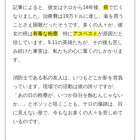
記事によると、彼女はテロから14年後、
癌
で亡く
なりました。治療費は19万ドルに達し、薬を買う
ことさえ困難だったそうです。多くの人々が、彼
女の癌は
有毒な粉塵
、特に
アスベスト
が原因だと
信じています。9.11の英雄たちが、その後も苦し
み続けた事実は、私たちの心に重くのしかかりま
す。
消防士である私の友人は、いつもどこか影を背負
っています。現場での活動は彼の誇りですが、
「あの日の粉塵が、いつか自分を蝕むんじゃない
か…」とボソッと呟くことも。テロの傷跡は、目
に見えない形で、今もなお多くの人々を苦しめて
いるのです。