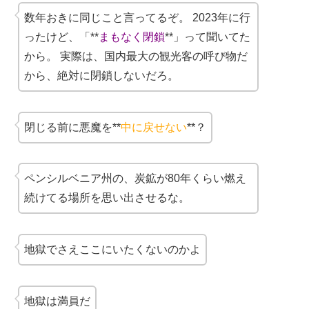
数年おきに同じこと言ってるぞ。 2023年に行
ったけど、「**
まもなく閉鎖
**」って聞いてた
から。 実際は、国内最大の観光客の呼び物だ
から、絶対に閉鎖しないだろ。
閉じる前に悪魔を**
中に戻せない
**？
ペンシルベニア州の、炭鉱が80年くらい燃え
続けてる場所を思い出させるな。
地獄でさえここにいたくないのかよ
地獄は満員だ