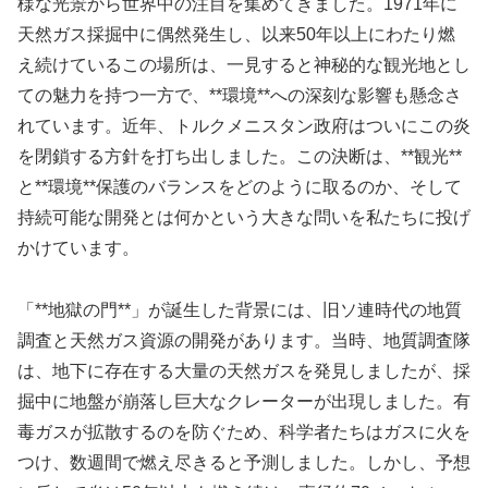
様な光景から世界中の注目を集めてきました。1971年に
天然ガス採掘中に偶然発生し、以来50年以上にわたり燃
え続けているこの場所は、一見すると神秘的な観光地とし
ての魅力を持つ一方で、**環境**への深刻な影響も懸念さ
れています。近年、トルクメニスタン政府はついにこの炎
を閉鎖する方針を打ち出しました。この決断は、**観光**
と**環境**保護のバランスをどのように取るのか、そして
持続可能な開発とは何かという大きな問いを私たちに投げ
かけています。
「**地獄の門**」が誕生した背景には、旧ソ連時代の地質
調査と天然ガス資源の開発があります。当時、地質調査隊
は、地下に存在する大量の天然ガスを発見しましたが、採
掘中に地盤が崩落し巨大なクレーターが出現しました。有
毒ガスが拡散するのを防ぐため、科学者たちはガスに火を
つけ、数週間で燃え尽きると予測しました。しかし、予想