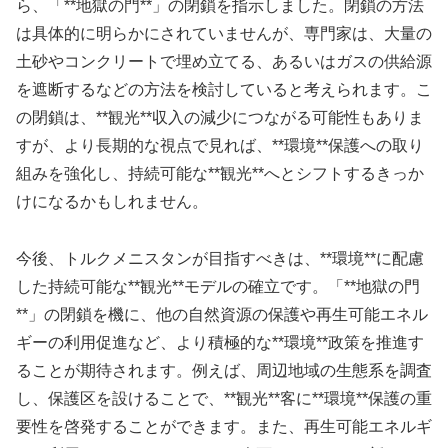
ら、「**地獄の門**」の閉鎖を指示しました。閉鎖の方法
は具体的に明らかにされていませんが、専門家は、大量の
土砂やコンクリートで埋め立てる、あるいはガスの供給源
を遮断するなどの方法を検討していると考えられます。こ
の閉鎖は、**観光**収入の減少につながる可能性もありま
すが、より長期的な視点で見れば、**環境**保護への取り
組みを強化し、持続可能な**観光**へとシフトするきっか
けになるかもしれません。
今後、トルクメニスタンが目指すべきは、**環境**に配慮
した持続可能な**観光**モデルの確立です。「**地獄の門
**」の閉鎖を機に、他の自然資源の保護や再生可能エネル
ギーの利用促進など、より積極的な**環境**政策を推進す
ることが期待されます。例えば、周辺地域の生態系を調査
し、保護区を設けることで、**観光**客に**環境**保護の重
要性を啓発することができます。また、再生可能エネルギ