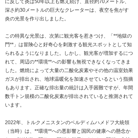
に反して炎は50年以上も燃え続け、直径約70メートル、
深さ約30メートルの巨大なクレーターは、夜空を焦がす
炎の光景を作り出しました。
この特異な光景は、次第に観光客を惹きつけ、「**地獄の
門**」は冒険心と好奇心を刺激する観光スポットとして知
られるようになりました。しかし、観光客が増加するにつ
れて、周辺の**環境**への影響も無視できなくなってきま
した。燃焼によって大量の二酸化炭素やその他の温室効果
ガスが排出され、地球温暖化を加速させているという指摘
もあります。正確な排出量の統計は入手困難ですが、年間
数千トン規模の二酸化炭素が排出されていると推測されて
います。
2022年、トルクメニスタンのベルディムハメドフ大統領
（当時）は、**環境**への悪影響と国民の健康への懸念か