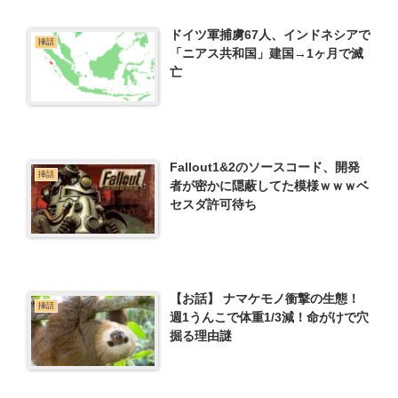
ドイツ軍捕虜67人、インドネシアで
挿話
「ニアス共和国」建国→1ヶ月で滅
亡
Fallout1&2のソースコード、開発
挿話
者が密かに隠蔽してた模様ｗｗｗベ
セスダ許可待ち
【お話】 ナマケモノ衝撃の生態！
挿話
週1うんこで体重1/3減！命がけで穴
掘る理由謎