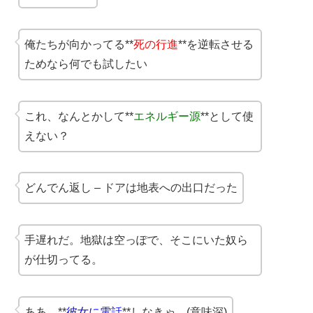
俺たちが向かってる**
死の行進
**を逆転させる
ためなら何でも試したい
これ、なんとかして**
エネルギー源
**として使
えない？
どんでん返し – ドアは地表への出口だった
手遅れだ。地獄は空っぽで、そこにいた奴ら
が仕切ってる。
ああ、**
彼女に電話
**しなきゃ…(意味深)