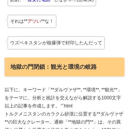
それは**
アツい
**な！
ウズベキスタンが核爆弾で封印したんだって
地獄の門閉鎖：観光と環境の岐路
以下に、キーワード「**ダルヴァザ**, **環境**, **観光**」
をテーマに、分析と統計を交えながら解説する1000文字
以上の記事を作成します。 “`html
トルクメニスタンのカラクム砂漠に位置する**ダルヴァザ
**の巨大なクレーター、通称「**地獄の門**」は、その異