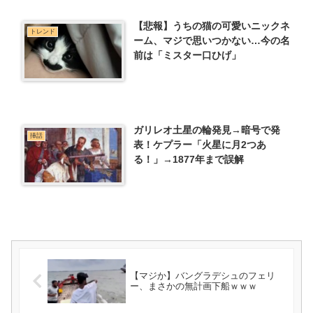
【悲報】うちの猫の可愛いニックネ
トレンド
ーム、マジで思いつかない…今の名
前は「ミスター口ひげ」
ガリレオ土星の輪発見→暗号で発
挿話
表！ケプラー「火星に月2つあ
る！」→1877年まで誤解
【マジか】バングラデシュのフェリ
ー、まさかの無計画下船ｗｗｗ