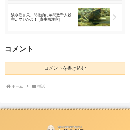
淡水巻き貝、間接的に年間数千人殺
害…マジかよ！ [寄生虫注意]
コメント
コメントを書き込む
ホーム
挿話