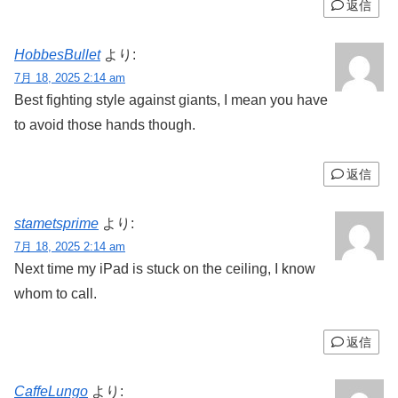
返信
HobbesBullet
より:
7月 18, 2025 2:14 am
Best fighting style against giants, I mean you have
to avoid those hands though.
返信
stametsprime
より:
7月 18, 2025 2:14 am
Next time my iPad is stuck on the ceiling, I know
whom to call.
返信
CaffeLungo
より: