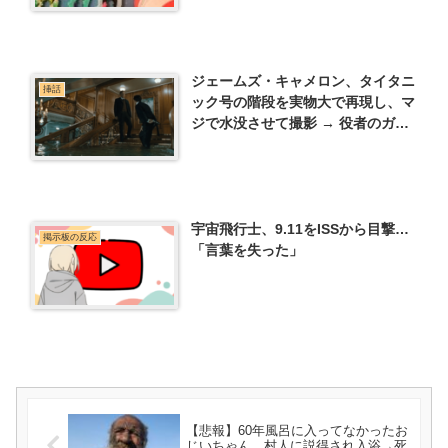
ジェームズ・キャメロン、タイタニ
挿話
ック号の階段を実物大で再現し、マ
ジで水没させて撮影 → 役者のガチ
恐怖顔がヤバすぎたｗｗｗ
宇宙飛行士、9.11をISSから目撃…
掲示板の反応
「言葉を失った」
【悲報】60年風呂に入ってなかったお
じいちゃん、村人に説得され入浴→死