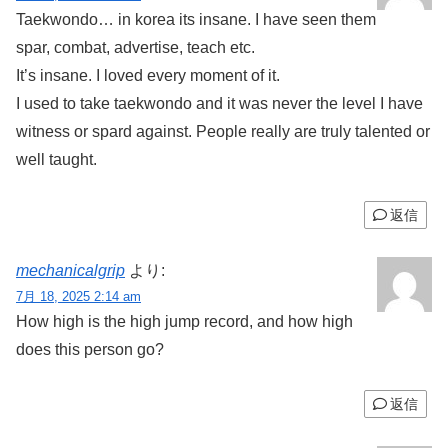
Taekwondo… in korea its insane. I have seen them
spar, combat, advertise, teach etc.
It’s insane. I loved every moment of it.
I used to take taekwondo and it was never the level I have
witness or spard against. People really are truly talented or
well taught.
返信
mechanicalgrip
より:
7月 18, 2025 2:14 am
How high is the high jump record, and how high
does this person go?
返信