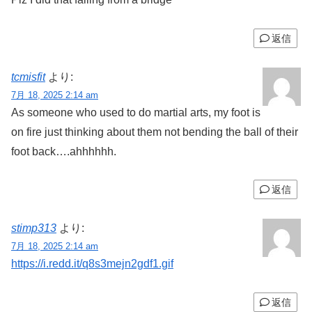
返信
tcmisfit
より:
7月 18, 2025 2:14 am
As someone who used to do martial arts, my foot is
on fire just thinking about them not bending the ball of their
foot back….ahhhhhh.
返信
stimp313
より:
7月 18, 2025 2:14 am
https://i.redd.it/q8s3mejn2gdf1.gif
返信