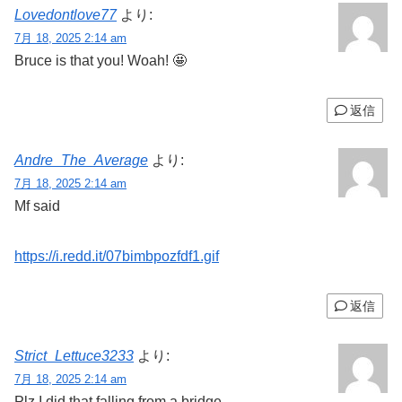
Lovedontlove77
より:
7月 18, 2025 2:14 am
Bruce is that you! Woah! 🤩
返信
Andre_The_Average
より:
7月 18, 2025 2:14 am
Mf said
https://i.redd.it/07bimbpozfdf1.gif
返信
Strict_Lettuce3233
より:
7月 18, 2025 2:14 am
Plz I did that falling from a bridge