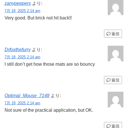
zanypeppers
より:
7月 18, 2025 2:14 am
Very good. But brick not hit back!!
返信
Drfoxthefurry
より:
7月 18, 2025 2:14 am
I still don’t get how those mats are so bouncy
返信
Optimal_Mouse_7148
より:
7月 18, 2025 2:14 am
Not sure of the practical application, but OK.
返信