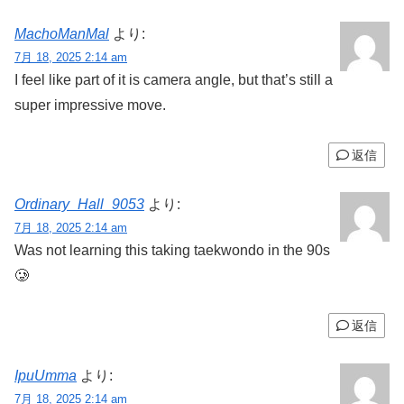
MachoManMal
より:
7月 18, 2025 2:14 am
I feel like part of it is camera angle, but that’s still a
super impressive move.
返信
Ordinary_Hall_9053
より:
7月 18, 2025 2:14 am
Was not learning this taking taekwondo in the 90s
🥲
返信
IpuUmma
より:
7月 18, 2025 2:14 am