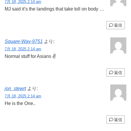
7月 18, 2025 2:14 am
MJ said it’s the landings that take toll on body …
返信
Square-Way-9751
より:
7月 18, 2025 2:14 am
Normal stuff for Asians ✌️
返信
jon_stewrt
より:
7月 18, 2025 2:14 am
He is the One..
返信