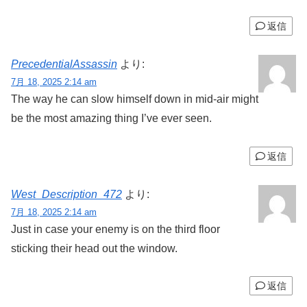
返信
PrecedentialAssassin
より:
7月 18, 2025 2:14 am
The way he can slow himself down in mid-air might
be the most amazing thing I’ve ever seen.
返信
West_Description_472
より:
7月 18, 2025 2:14 am
Just in case your enemy is on the third floor
sticking their head out the window.
返信