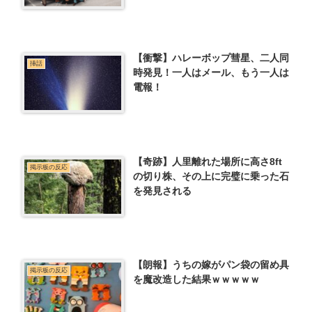
【衝撃】ハレーボップ彗星、二人同
挿話
時発見！一人はメール、もう一人は
電報！
【奇跡】人里離れた場所に高さ8ft
掲示板の反応
の切り株、その上に完璧に乗った石
を発見される
【朗報】うちの嫁がパン袋の留め具
掲示板の反応
を魔改造した結果ｗｗｗｗｗ