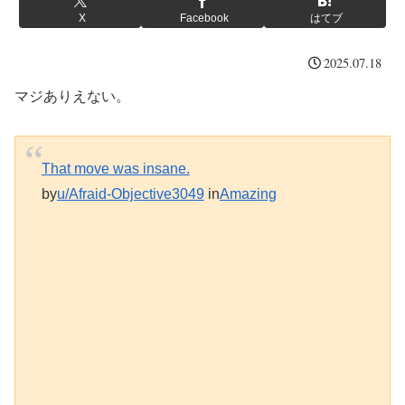
X
Facebook
はてブ
2025.07.18
マジありえない。
That move was insane.
by
u/Afraid-Objective3049
in
Amazing