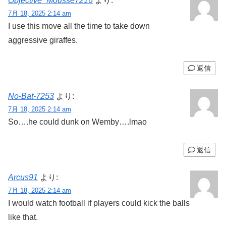
Objective_Mousse7216
より:
7月 18, 2025 2:14 am
I use this move all the time to take down
aggressive giraffes.
返信
No-Bat-7253
より:
7月 18, 2025 2:14 am
So….he could dunk on Wemby….lmao
返信
Arcus91
より:
7月 18, 2025 2:14 am
I would watch football if players could kick the balls
like that.