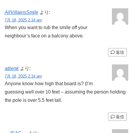
AllVillainsSmile
より:
7月 18, 2025 2:14 am
When you want to rub the smile off your
neighbour’s face on a balcony above.
返信
atlienk
より:
7月 18, 2025 2:14 am
Anyone know how high that board is? (I’m
guessing well over 10 feet – assuming the person holding
the pole is over 5.5 feet tall.
返信