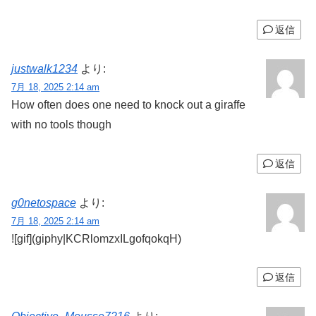
返信
justwalk1234
より:
7月 18, 2025 2:14 am
How often does one need to knock out a giraffe
with no tools though
返信
g0netospace
より:
7月 18, 2025 2:14 am
![gif](giphy|KCRlomzxILgofqokqH)
返信