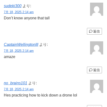
sudeki300
より:
7月 18, 2025 2:14 am
Don’t know anyone that tall
返信
CaptainWellingtonIII
より:
7月 18, 2025 2:14 am
amaze
返信
no_brains101
より:
7月 18, 2025 2:14 am
Hes practicing how to kick down a drone lol