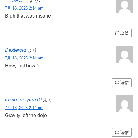
__ISAC__
より:
7月 18, 2025 2:14 am
Bruh that was insane
返信
Dexteroid
より:
7月 18, 2025 2:14 am
How, just how ?
返信
rusith_mayura10
より:
7月 18, 2025 2:14 am
Gravity left the dojo
返信