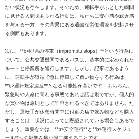
ない状況も存在します。そのため、運転手がふとした瞬間
に見せる人間味あふれる行動は、私たちに安心感や親近感
を与える一方、その背景にある過酷な労働環境を想起させ
る側面もあります。
次に、**b>即席の停車（impromptu stops）**という行為に
ついて。公共交通機関であるバスは、基本的に定められた
ルートと停留所を通行します。しかし、記事にあるよう
に、運転手が道端で急に停車して買い物をする行為は、
**b>運行規定違反**となる可能性が高いです。もちろん、
緊急時や人命に関わる事態であれば話は別ですが、個人的
な買い物は原則として許容されるべきではありません。た
だし、運転手が休憩時間中に付近の店で飲み物などを購入
することは、状況によっては黙認されている場合もあるで
しょう。重要なのは、**b>安全運行**と**b>運行スケジュ
ール**への影響を最小限に抑えることです。