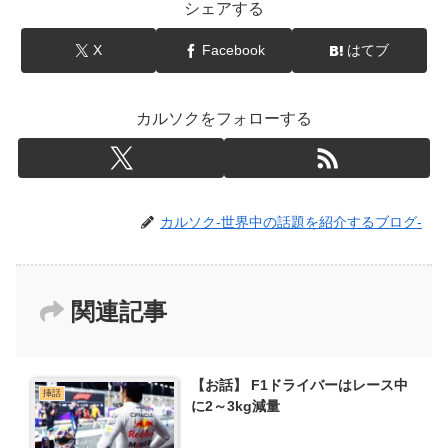
シェアする
X
Facebook
はてブ
カルソクをフォローする
カルソク-世界中の話題を紹介するブログ-
関連記事
【お話】 F1ドライバーはレース中
挿話
に2～3kg減量