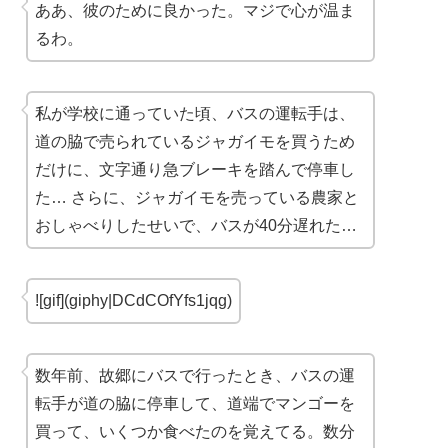
ああ、彼のために良かった。マジで心が温ま
るわ。
私が学校に通っていた頃、バスの運転手は、
道の脇で売られているジャガイモを買うため
だけに、文字通り急ブレーキを踏んで停車し
た… さらに、ジャガイモを売っている農家と
おしゃべりしたせいで、バスが40分遅れた…
![gif](giphy|DCdCOfYfs1jqg)
数年前、故郷にバスで行ったとき、バスの運
転手が道の脇に停車して、道端でマンゴーを
買って、いくつか食べたのを覚えてる。数分