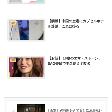
【朗報】中国の空港にカプセルホテ
挿話
ル爆誕！これは捗る！
【お話】 16歳のエマ・ストーン、
挿話
SAG登録で本名使えず改名
【衝撃】20時間起きてると飲酒運転レ