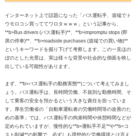
インターネット上で話題になった「バス運転手、道端でト
ウモロコシ買っててワロタｗｗｗ」という記事から、
**b>Bus drivers (バス運転手)**、**b>impromptu stops (即
席の停車)**、**b>roadside purchases (道端での買い物)**
というキーワードを掘り下げて考察します。この一見ほの
ぼのとした光景は、実は様々な背景や社会的な側面を映し
出している可能性があります。
まず、**b>バス運転手の勤務実態**について考えてみまし
ょう。バス運転手は、長時間労働、不規則な勤務時間、そ
して乗客の安全を預かるという大きな責任を担っていま
す。厚生労働省の「自動車運転者の労働時間等の改善のた
めの基準」では、バス運転手の拘束時間や休憩時間などが
定められていますが、慢性的な**b>運転手不足**や**b>コ
スト削減**の影響で、必ずしも理想的な労働環境とは言え