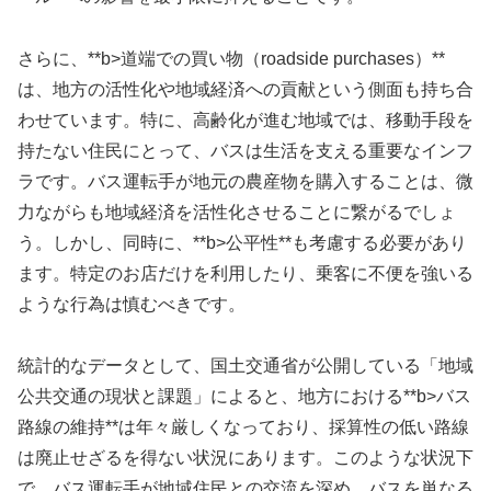
さらに、**b>道端での買い物（roadside purchases）**
は、地方の活性化や地域経済への貢献という側面も持ち合
わせています。特に、高齢化が進む地域では、移動手段を
持たない住民にとって、バスは生活を支える重要なインフ
ラです。バス運転手が地元の農産物を購入することは、微
力ながらも地域経済を活性化させることに繋がるでしょ
う。しかし、同時に、**b>公平性**も考慮する必要があり
ます。特定のお店だけを利用したり、乗客に不便を強いる
ような行為は慎むべきです。
統計的なデータとして、国土交通省が公開している「地域
公共交通の現状と課題」によると、地方における**b>バス
路線の維持**は年々厳しくなっており、採算性の低い路線
は廃止せざるを得ない状況にあります。このような状況下
で、バス運転手が地域住民との交流を深め、バスを単なる