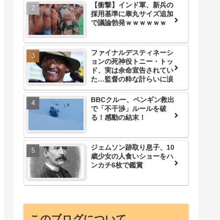
【衝撃】インド軍、新兵の
採用基準に睾丸サイズ追加
で議論勃発ｗｗｗｗｗｗ
ファイナルデスティネーシ
ョンの死神役トニー・トッ
ド、実は余命宣告されてい
た…監督の粋な計らいに涙
BBCクルー、ペンギン救出
で「不干渉」ルールを破
る！感動の結末！
ジェムソン跡取り息子、10
歳少女の人食いショーをハ
ンカチ6枚で鑑賞
このブログについて