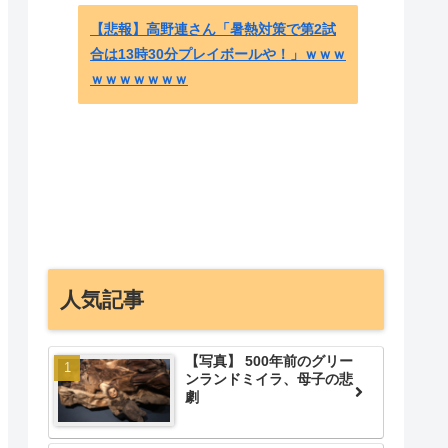
【悲報】高野連さん「暑熱対策で第2試
合は13時30分プレイボールや！」ｗｗｗ
ｗｗｗｗｗｗｗ
韓国人
W杯で
れてい
- 海
人気記事
【写真】 500年前のグリー
ンランドミイラ、母子の悲
劇