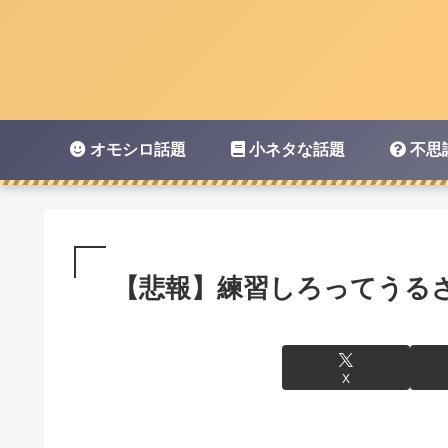
オモシロ話題
小ネタな話題
不思
【悲報】練習しろってうる
X