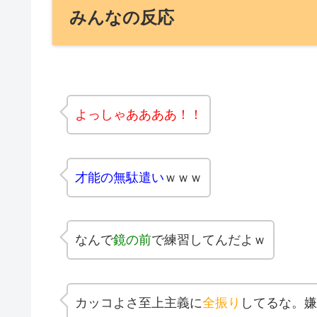
みんなの反応
よっしゃああああ！！
才能の無駄遣い
ｗｗｗ
なんで
鏡の前
で練習してんだよｗ
カッコよさ至上主義に
全振り
してるな。嫌