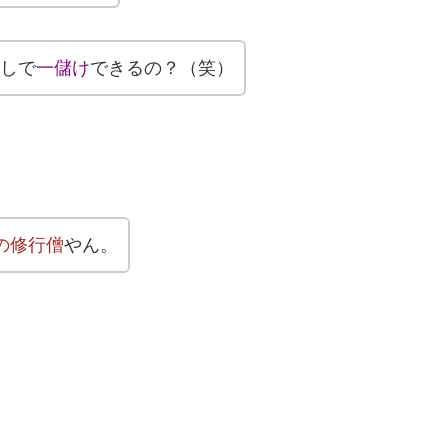
しで
一儲け
できるの？（笑）
の修行僧
やん。