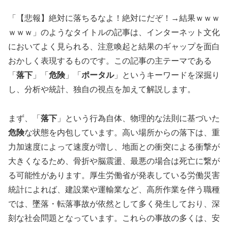
「【悲報】絶対に落ちるなよ！絶対にだぞ！→結果ｗｗｗ
ｗｗｗ」のようなタイトルの記事は、インターネット文化
においてよく見られる、注意喚起と結果のギャップを面白
おかしく表現するものです。この記事の主テーマである
「
落下
」「
危険
」「
ポータル
」というキーワードを深掘り
し、分析や統計、独自の視点を加えて解説します。
まず、「
落下
」という行為自体、物理的な法則に基づいた
危険
な状態を内包しています。高い場所からの落下は、重
力加速度によって速度が増し、地面との衝突による衝撃が
大きくなるため、骨折や脳震盪、最悪の場合は死亡に繋が
る可能性があります。厚生労働省が発表している労働災害
統計によれば、建設業や運輸業など、高所作業を伴う職種
では、墜落・転落事故が依然として多く発生しており、深
刻な社会問題となっています。これらの事故の多くは、安