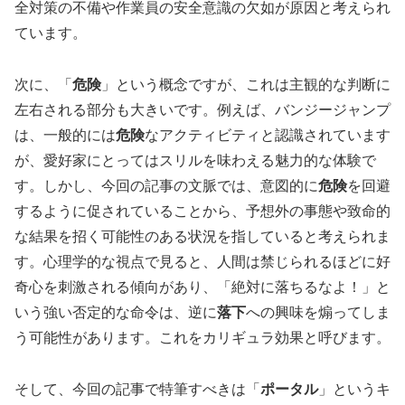
全対策の不備や作業員の安全意識の欠如が原因と考えられ
ています。
次に、「
危険
」という概念ですが、これは主観的な判断に
左右される部分も大きいです。例えば、バンジージャンプ
は、一般的には
危険
なアクティビティと認識されています
が、愛好家にとってはスリルを味わえる魅力的な体験で
す。しかし、今回の記事の文脈では、意図的に
危険
を回避
するように促されていることから、予想外の事態や致命的
な結果を招く可能性のある状況を指していると考えられま
す。心理学的な視点で見ると、人間は禁じられるほどに好
奇心を刺激される傾向があり、「絶対に落ちるなよ！」と
いう強い否定的な命令は、逆に
落下
への興味を煽ってしま
う可能性があります。これをカリギュラ効果と呼びます。
そして、今回の記事で特筆すべきは「
ポータル
」というキ