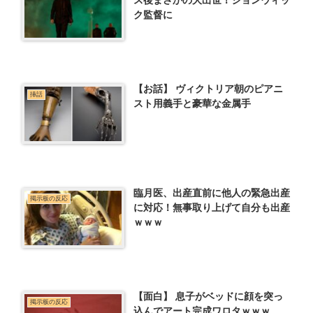
ク監督に
【お話】 ヴィクトリア朝のピアニ
挿話
スト用義手と豪華な金属手
臨月医、出産直前に他人の緊急出産
掲示板の反応
に対応！無事取り上げて自分も出産
ｗｗｗ
【面白】 息子がベッドに顔を突っ
掲示板の反応
込んでアート完成ワロタｗｗｗ