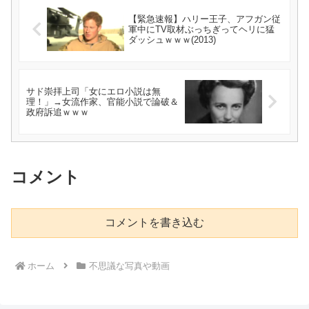
【緊急速報】ハリー王子、アフガン従
軍中にTV取材ぶっちぎってヘリに猛
ダッシュｗｗｗ(2013)
サド崇拝上司「女にエロ小説は無
理！」→女流作家、官能小説で論破＆
政府訴追ｗｗｗ
コメント
コメントを書き込む
ホーム
不思議な写真や動画