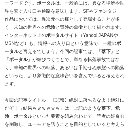
ーワードです。
ポータル
は、一般的には、異なる場所や世
界を繋ぐ入り口や通路を意味します。SFやファンタジー
作品においては、異次元への扉として登場することが多
く、未知の世界への
危険
と冒険の象徴として描かれます。
インターネット上の
ポータル
サイト（Yahoo! JAPANや
MSNなど）も、情報への入り口という意味で、一種の
ポ
ータル
と言えるでしょう。今回の記事では、「
落下
」と
「
ポータル
」が結びつくことで、単なる転落事故ではな
く、未知の世界への転落、あるいは予期せぬ事態への陥落
といった、より象徴的な意味合いを含んでいると考えられ
ます。
今回の記事タイトル「【悲報】絶対に落ちるなよ！絶対に
だぞ！→結果ｗｗｗｗｗｗ」は、上記のような
落下
、
危
険
、
ポータル
といった要素を組み合わせて、読者の好奇心
を刺激し、ユーモアを誘うことを目的としていると考えら