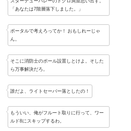
スターデューバレーのドクロ洞窟思い出す。
「あなたは7階層落下しました。」
ポータルで考えろってか！ おもしれーじゃ
ん。
そこに消防士のポール設置しとけよ。そした
ら万事解決だろ。
誰だよ、
ライトセーバー
落としたの！
もういい、俺が
フルート
取りに行って、ワー
ルド8にスキップするわ。