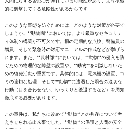
人間に対する警戒心が薄れている可能性があり、より積極
的に襲撃してくる危険性があるからです。
このような事態を防ぐためには、どのような対策が必要で
しょうか。**動物園**においては、より厳重なセキュリテ
ィ体制の構築が不可欠です。柵の定期的な点検、警備員の
増員、そして緊急時の対応マニュアルの作成などが挙げら
れます。また、**農村部**においては、**動物**の侵入を防
ぐための物理的な障壁の設置や、**動物**を刺激しないた
めの啓発活動が重要です。具体的には、電気柵の設置、ゴ
ミの適切な処理、そして**動物**に遭遇した場合の適切な
行動（目を合わせない、ゆっくりと後退するなど）を周知
徹底する必要があります。
この事件は、私たちに改めて**動物**との共存について考
えさせられる出来事でした。**動物**の保護と人間の安全