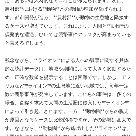
足、あるいは人為的なミスなどが考えられます。次に、**
農村部**における**動物**との接触の増加が挙げられま
す。都市開発が進み、**農村部**が動物の生息地と隣接す
るケースが増えています。これにより、人間と**動物**の
偶発的な遭遇、ひいては襲撃事件のリスクが高まっている
と言えるでしょう。
残念ながら、**ライオン**による人への襲撃に関する具体
的な統計データは、地域や期間によって大きく変動するた
め、正確な数値を提示することは困難です。しかし、アフ
リカなど**ライオン**の生息地に近い地域では、毎年一定
数の襲撃事件が発生しています。これらの事件は、多くの
場合、食糧を求めて人間の生活圏に侵入した**ライオン**
によって引き起こされます。一方、**動物園**からの脱走
が原因となるケースは比較的稀ですが、その影響は甚大で
す。なぜなら、**動物園**から逃げ出した**ライオン**は、