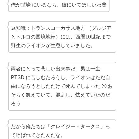
俺が
塹壕
にいるなら、彼にいてほしいわ😳
豆知識：
トランスコーカサス地方
（グルジア
とトルコの国境地帯）には、西暦10世紀まで
野生のライオンが生息していました。
両者にとって悲しい出来事だ。男は一生
PTSD
に苦しむだろうし、ライオンはただ自
由になろうとしただけで死んでしまった 🙁 お
そらく飢えていて、混乱し、怯えていたのだ
ろう
だから俺たちは「
クレイジー・タークス
」っ
て呼ばれてきたんだな。