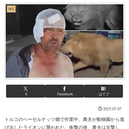
挿話
X
Facebook
はてブ
2025.07.07
トルコのヘーゼルナッツ畑で作業中、農夫が動物園から逃
げ出したライオンに襲われた。衝撃の後、農夫は反撃し、