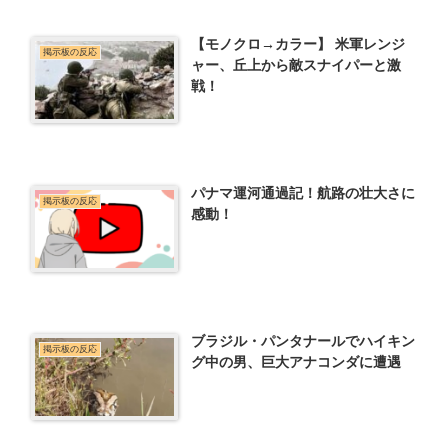
【モノクロ→カラー】 米軍レンジ
掲示板の反応
ャー、丘上から敵スナイパーと激
戦！
パナマ運河通過記！航路の壮大さに
掲示板の反応
感動！
ブラジル・パンタナールでハイキン
掲示板の反応
グ中の男、巨大アナコンダに遭遇