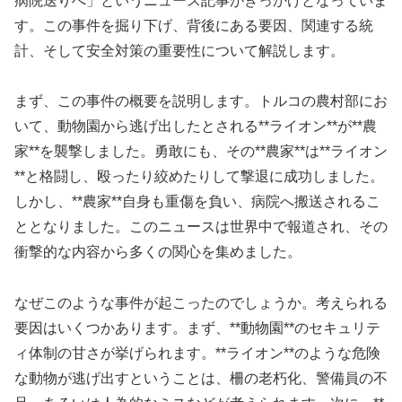
病院送りへ」というニュース記事がきっかけとなっていま
す。この事件を掘り下げ、背後にある要因、関連する統
計、そして安全対策の重要性について解説します。
まず、この事件の概要を説明します。トルコの農村部にお
いて、動物園から逃げ出したとされる**ライオン**が**農
家**を襲撃しました。勇敢にも、その**農家**は**ライオン
**と格闘し、殴ったり絞めたりして撃退に成功しました。
しかし、**農家**自身も重傷を負い、病院へ搬送されるこ
ととなりました。このニュースは世界中で報道され、その
衝撃的な内容から多くの関心を集めました。
なぜこのような事件が起こったのでしょうか。考えられる
要因はいくつかあります。まず、**動物園**のセキュリテ
ィ体制の甘さが挙げられます。**ライオン**のような危険
な動物が逃げ出すということは、柵の老朽化、警備員の不