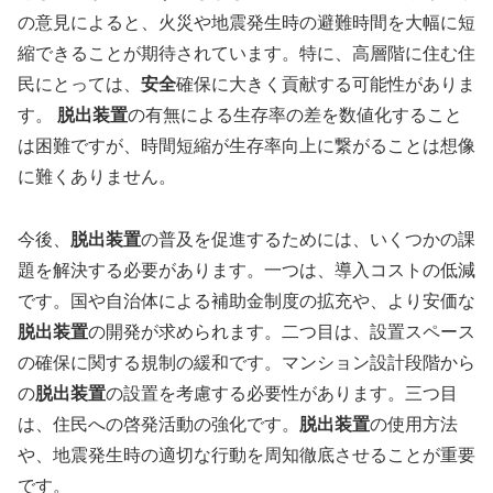
の意見によると、火災や地震発生時の避難時間を大幅に短
縮できることが期待されています。特に、高層階に住む住
民にとっては、
安全
確保に大きく貢献する可能性がありま
す。
脱出装置
の有無による生存率の差を数値化すること
は困難ですが、時間短縮が生存率向上に繋がることは想像
に難くありません。
今後、
脱出装置
の普及を促進するためには、いくつかの課
題を解決する必要があります。一つは、導入コストの低減
です。国や自治体による補助金制度の拡充や、より安価な
脱出装置
の開発が求められます。二つ目は、設置スペース
の確保に関する規制の緩和です。マンション設計段階から
の
脱出装置
の設置を考慮する必要性があります。三つ目
は、住民への啓発活動の強化です。
脱出装置
の使用方法
や、地震発生時の適切な行動を周知徹底させることが重要
です。