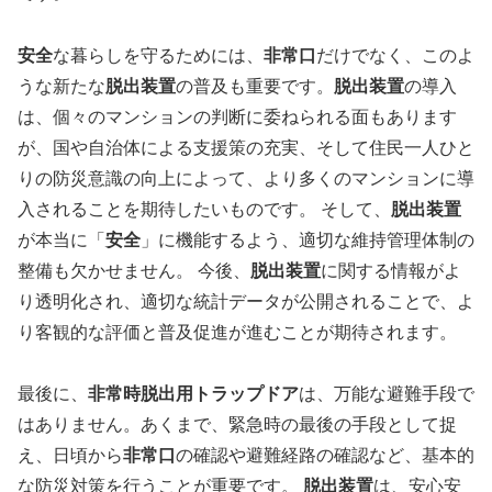
安全
な暮らしを守るためには、
非常口
だけでなく、このよ
うな新たな
脱出装置
の普及も重要です。
脱出装置
の導入
は、個々のマンションの判断に委ねられる面もあります
が、国や自治体による支援策の充実、そして住民一人ひと
りの防災意識の向上によって、より多くのマンションに導
入されることを期待したいものです。 そして、
脱出装置
が本当に「
安全
」に機能するよう、適切な維持管理体制の
整備も欠かせません。 今後、
脱出装置
に関する情報がよ
り透明化され、適切な統計データが公開されることで、よ
り客観的な評価と普及促進が進むことが期待されます。
最後に、
非常時脱出用トラップドア
は、万能な避難手段で
はありません。あくまで、緊急時の最後の手段として捉
え、日頃から
非常口
の確認や避難経路の確認など、基本的
な防災対策を行うことが重要です。
脱出装置
は、安心安