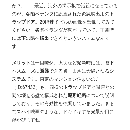
が!?」― 最近、海外の掲示板で話題になっている
のが、各階ベランダに設置された緊急脱出用の
ト
ラップドア
。20階建てビルの画像を想像してみて
ください。各階ベランダが繋がっていて、非常時
には下の階へ
脱出
できるというシステムなんで
す！
メリット
は一目瞭然。火災など緊急時には、階下
へスムーズに
避難
できる点。まさに命綱となる
シ
ステム
です。東京のマンション住まいの方
（ID:67433）も、同様の
トラップドア
と隣戸との
間の壊せる壁で構成された
避難経路
について説明
しており、その有効性を強調していました。まる
でスパイ映画のような、ドキドキする光景が目に
浮かびますね！