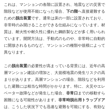
これは、マンションの各階に設置され、地震などの災害で
階段などが使用不能になった場合、
下の階
へ直接避難する
ための
脱出装置
です。通常は床の一部に設置されており、
非常時のみ開けることができる仕組みになっています。材
質は、耐火性や耐久性に優れた鋼鉄製などが多く用いられ
ています。開閉方法は、手動式のものや、非常時に自動的
に開放されるものなど、マンションの種類や規模によって
異なります。
この
脱出装置
の必要性が高まっている背景には、近年の高
層マンション建設の増加と、大規模地震の発生リスクの高
まりがあります。高層マンションの場合、階段などを利用
した避難には相当な時間がかかります。特に、火災やエレ
ベーター故障などが発生した場合、
非常口
までの移動すら
困難になる可能性があります。
非常時脱出用トラップドア
は、こうした状況下でも迅速な避難を可能にする、有効な