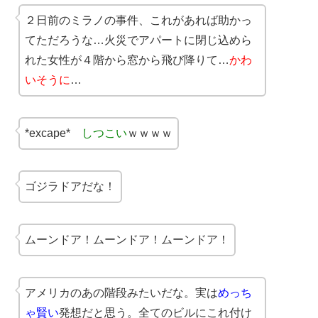
２日前のミラノの事件、これがあれば助かっ
てただろうな…火災でアパートに閉じ込めら
れた女性が４階から窓から飛び降りて…
かわ
いそうに
…
*excape*
しつこい
ｗｗｗｗ
ゴジラドアだな！
ムーンドア！ムーンドア！ムーンドア！
アメリカのあの階段みたいだな。実は
めっち
ゃ賢い
発想だと思う。全てのビルにこれ付け