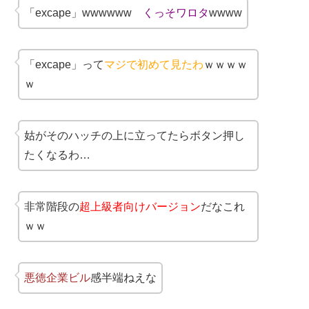
「excape」wwwwww
くっそワロタ
wwww
「excape」って
マジで初めて見たわ
ｗｗｗｗ
ｗ
姑がそのハッチの上に立ってたらボタン押し
たくなるわ…
非常階段の
超上級者向けバージョン
だなこれ
ｗｗ
悪徳企業ビル
感半端ねえな