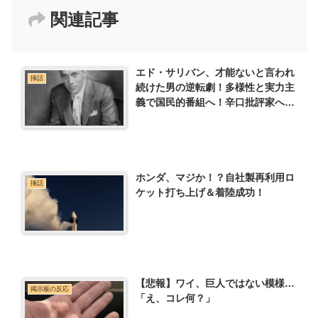
関連記事
エド・サリバン、才能ないと言われ
挿話
続けた男の逆転劇！多様性と実力主
義で国民的番組へ！辛口批評家への
痛烈な一言も
ホンダ、マジか！？自社製再利用ロ
挿話
ケット打ち上げ＆着陸成功！
【悲報】ワイ、巨人ではない模様…
掲示板の反応
「え、コレ何？」