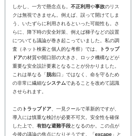
しかし、一方で懸念点も。
不正利用
や
事故
のリス
クは無視できません。例えば、誤って開けてしま
う、いたずらに利用されるといった可能性も。さ
らに、降下時の安全対策、例えば梯子などの設置
についても議論が巻き起こっていました。私の調
査（ネット検索と個人的な考察）では、
トラップ
ドア
の材質や開口部の大きさ、ロック機構などが
重要な安全設計要素となることが分かりました。
これは単なる「
脱出
口」ではなく、命を守るため
の非常に繊細な
システム
であることを改めて認識
させられます。
この
トラップドア
、一見クールで革新的ですが、
導入には慎重な検討が必要不可欠。安全性を確保
した上で、
有効な避難手段
となるのか。この点が
今後の議論の焦点になりそうです。「
excape
」と