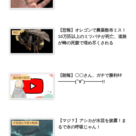
【悲報】オレゴンで農薬散布ミス！
挿話
10万匹以上のミツバチが死亡、道路
が蜂の死骸で埋め尽くされる
【朗報】〇〇さん、ガチで勝利ｷﾀ
掲示板の反応
━━━━(ﾟ∀ﾟ)━━━━!!
【マジ？】アシカが水芸を披露！ま
不思議な写真や動画
るで水の呼吸じゃん！