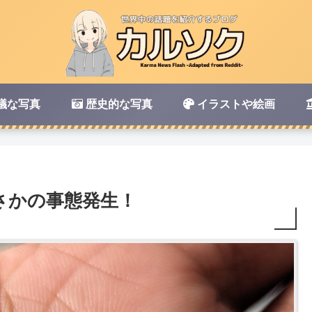
議な写真
歴史的な写真
イラストや絵画
さかの事態発生！