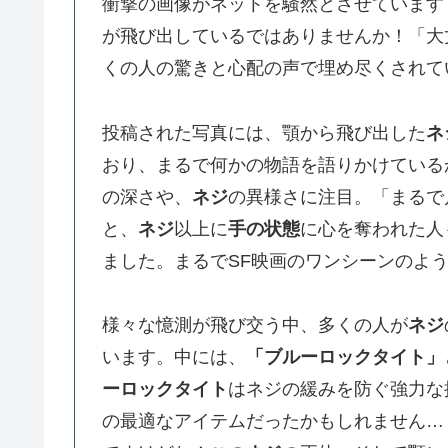
衝撃の画像がネットを騒然とさせています
が飛び出しているではありませんか！「大
くの人の驚きと心配の声で埋め尽くされて
投稿された写真には、顎から飛び出した
ネ
おり、まるで何かの物語を語りかけている
の深さや、
ネジ
の異様さに注目。「まるで
と、
ネジ
以上に
手の状態
に心を奪われた人
ました。まるでSF映画のワンシーンのよ
様々な憶測が飛び交う中、多くの人が
ネジ
います。中には、
「ブルーロックタイト」
ーロックタイト
はネジの緩みを防ぐ強力な
の最適なアイテムだったかもしれません…