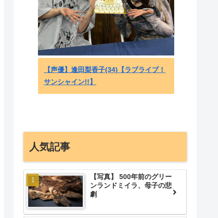
海外「
USス
喜び 
【声優】逢田梨香子(34)【ラブライブ！
サンシャイン!!】
人気記事
【写真】 500年前のグリー
ンランドミイラ、母子の悲
劇