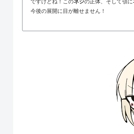
ですけどね！この
ネジ
の正体、そして顎に
今後の展開に目が離せません！