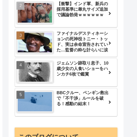
【衝撃】インド軍、新兵の
採用基準に睾丸サイズ追加
で議論勃発ｗｗｗｗｗｗ
ファイナルデスティネーシ
ョンの死神役トニー・トッ
ド、実は余命宣告されてい
た…監督の粋な計らいに涙
ジェムソン跡取り息子、10
歳少女の人食いショーをハ
ンカチ6枚で鑑賞
BBCクルー、ペンギン救出
で「不干渉」ルールを破
る！感動の結末！
このブログについて