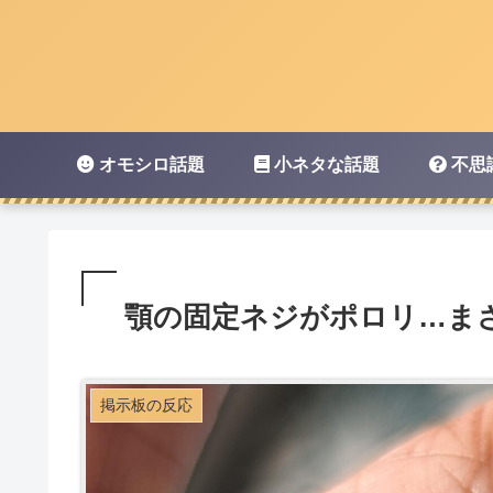
オモシロ話題
小ネタな話題
不思
顎の固定ネジがポロリ…ま
掲示板の反応