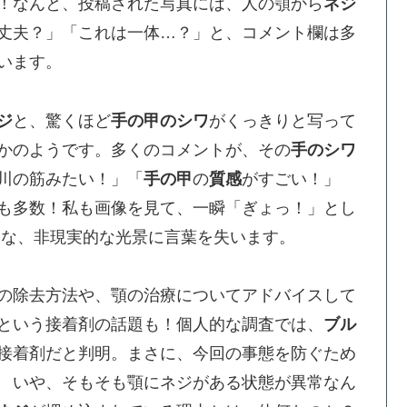
！なんと、投稿された写真には、人の顎から
ネジ
丈夫？」「これは一体…？」と、コメント欄は多
います。
ジ
と、驚くほど
手の甲のシワ
がくっきりと写って
かのようです。多くのコメントが、その
手のシワ
川の筋みたい！」「
手の甲
の
質感
がすごい！」
も多数！私も画像を見て、一瞬「ぎょっ！」とし
うな、非現実的な光景に言葉を失います。
の除去方法や、顎の治療についてアドバイスして
という接着剤の話題も！個人的な調査では、
ブル
接着剤だと判明。まさに、今回の事態を防ぐため
 いや、そもそも顎にネジがある状態が異常なん