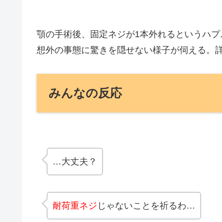
顎の手術後、固定ネジが1本外れるというハプニ
想外の事態に驚きを隠せない様子が伺える。詳細
みんなの反応
…大丈夫？
耐荷重ネジ
じゃないことを祈るわ…