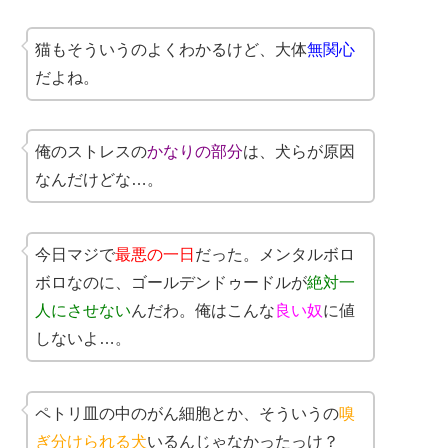
猫もそういうのよくわかるけど、大体
無関心
だよね。
俺のストレスの
かなりの部分
は、犬らが原因
なんだけどな…。
今日マジで
最悪の一日
だった。メンタルボロ
ボロなのに、ゴールデンドゥードルが
絶対一
人にさせない
んだわ。俺はこんな
良い奴
に値
しないよ…。
ペトリ皿の中のがん細胞とか、そういうの
嗅
ぎ分けられる犬
いるんじゃなかったっけ？