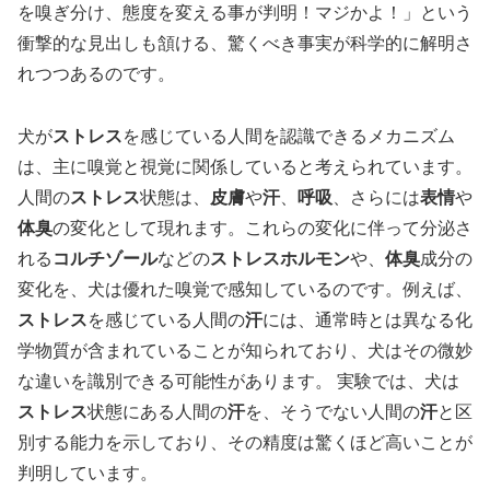
を嗅ぎ分け、態度を変える事が判明！マジかよ！」という
衝撃的な見出しも頷ける、驚くべき事実が科学的に解明さ
れつつあるのです。
犬が
ストレス
を感じている人間を認識できるメカニズム
は、主に嗅覚と視覚に関係していると考えられています。
人間の
ストレス
状態は、
皮膚
や
汗
、
呼吸
、さらには
表情
や
体臭
の変化として現れます。これらの変化に伴って分泌さ
れる
コルチゾール
などの
ストレスホルモン
や、
体臭
成分の
変化を、犬は優れた嗅覚で感知しているのです。例えば、
ストレス
を感じている人間の
汗
には、通常時とは異なる化
学物質が含まれていることが知られており、犬はその微妙
な違いを識別できる可能性があります。 実験では、犬は
ストレス
状態にある人間の
汗
を、そうでない人間の
汗
と区
別する能力を示しており、その精度は驚くほど高いことが
判明しています。