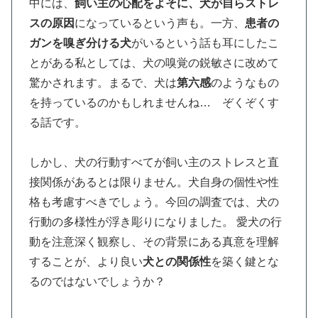
中には、
飼い主の心配をよそに、犬が自らストレ
スの原因
になっているという声も。一方、
患者の
ガンを嗅ぎ分ける犬
がいるという話も耳にしたこ
とがある私としては、犬の嗅覚の鋭敏さに改めて
驚かされます。まるで、犬は
第六感
のようなもの
を持っているのかもしれませんね… ぞくぞくす
る話です。
しかし、犬の行動すべてが飼い主のストレスと直
接関係があるとは限りません。犬自身の個性や性
格も考慮すべきでしょう。今回の調査では、犬の
行動の多様性が浮き彫りになりました。 愛犬の行
動を注意深く観察し、その背景にある真意を理解
することが、より良い
犬との関係性
を築く鍵とな
るのではないでしょうか？