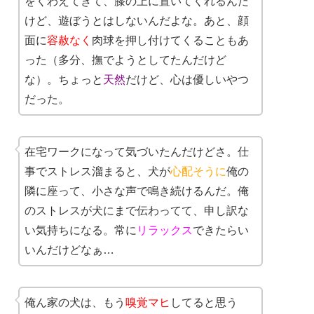
をくわえてきて、膝の上に置いてくれるんだ
けど、遊ぼうとはしないんだよな。あと、顔
面に
容赦なく
肉球を押し付けてくることもあ
った（多分、撫でようとしてたんだけど
な）。ちょっと
天然
だけど、心は優しいやつ
だった。
在宅ワークになって気づいたんだけどさ。仕
事でストレス溜まると、犬が
心配そうに
俺の
隣に座って、小さな声で鳴き続けるんだ。俺
のストレスが犬にまで伝わってて、申し訳な
い気持ちになる。常に
リラックス
できたらい
いんだけどなぁ…
俺ん家の犬は、もう
嗅覚マヒ
してると思う