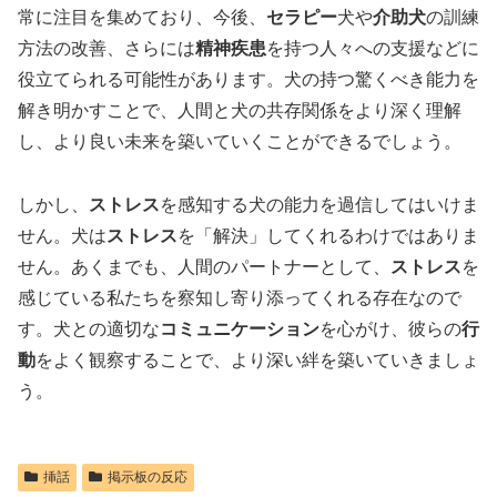
常に注目を集めており、今後、
セラピー
犬や
介助犬
の訓練
方法の改善、さらには
精神疾患
を持つ人々への支援などに
役立てられる可能性があります。犬の持つ驚くべき能力を
解き明かすことで、人間と犬の共存関係をより深く理解
し、より良い未来を築いていくことができるでしょう。
しかし、
ストレス
を感知する犬の能力を過信してはいけま
せん。犬は
ストレス
を「解決」してくれるわけではありま
せん。あくまでも、人間のパートナーとして、
ストレス
を
感じている私たちを察知し寄り添ってくれる存在なので
す。犬との適切な
コミュニケーション
を心がけ、彼らの
行
動
をよく観察することで、より深い絆を築いていきましょ
う。
挿話
掲示板の反応