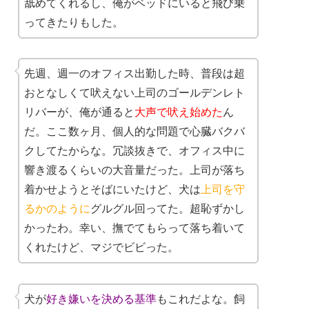
舐めてくれるし、俺がベッドにいると飛び乗
ってきたりもした。
先週、週一のオフィス出勤した時、普段は超
おとなしくて吠えない上司のゴールデンレト
リバーが、俺が通ると
大声で吠え始めた
ん
だ。ここ数ヶ月、個人的な問題で心臓バクバ
クしてたからな。冗談抜きで、オフィス中に
響き渡るくらいの大音量だった。上司が落ち
着かせようとそばにいたけど、犬は
上司を守
るかのように
グルグル回ってた。超恥ずかし
かったわ。幸い、撫でてもらって落ち着いて
くれたけど、マジでビビった。
犬が
好き嫌いを決める基準
もこれだよな。飼