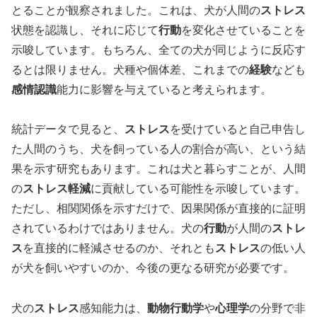
とることが観察されました。これは、犬が人間の
ストレス
状態を認識し、それに応じて
行動
を変化させていることを
示唆しています。もちろん、全ての犬が同じように反応す
るとは限りません。犬種や個体差、これまでの
経験
なども
感情認識
能力に影響を与えていると考えられます。
統計データで見ると、
ストレス
を受けていると自己申告し
た人間のうち、犬を飼っている人の割合が高い、という結
果を示す研究もあります。これは犬と暮らすことが、人間
の
ストレス軽減
に貢献している可能性を示唆しています。
ただし、相関関係を示すだけで、因果関係が直接的に証明
されているわけではありません。犬の
行動
が人間の
ストレ
ス
を直接的に軽減させるのか、それとも
ストレス
の低い人
が犬を飼いやすいのか、今後の更なる研究が必要です。
犬の
ストレス
感知能力は、
動物行動学
や
心理学
の分野で非