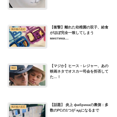
【衝撃】離れた幼稚園の双子、給食
掲示板の反応
がほぼ完全一致してしまう
мистика…
【マジか】ヒース・レジャー、あの
挿話
映画ネタでオスカー司会を拒否して
た…！
【話題】 炎上 фабрикаの裏側：多
掲示板の反応
数のPCの1つが ядになるまで