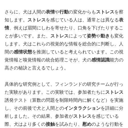
さらに、犬は人間の
表情
や
行動
の変化からも
ストレス
を察
知します。
ストレス
を感じている人は、通常とは異なる
表
情
、例えば眉間にしわを寄せたり、口角を下げたりするこ
とが多いです。また、
ストレス
によって
姿勢
や
動き
も変化
します。犬はこれらの視覚的な情報を総合的に判断し、人
間の
感情状態
を推測していると考えられています。この視
覚情報と嗅覚情報の統合処理こそが、犬の
感情認識
能力の
高さの秘訣と言えるでしょう。
具体的な研究例として、フィンランドの研究チームが行っ
た実験があります。この実験では、参加者たちに
ストレス
誘発テスト（算数の問題を制限時間内に解くなど）を実施
し、その前後で犬と人間との
インタラクション
を詳細に分
析しました。その結果、参加者が
ストレス
を感じている
際、犬はより多くの
接触
を試みたり、
慰め
のような行動を