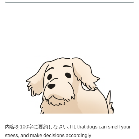
内容を100字に要約しなさい:TIL that dogs can smell your
stress, and make decisions accordingly