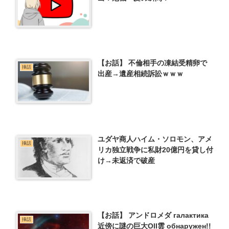
【お話】 不倫相手の凍結受精卵で
挿話
出産→遺産相続訴訟ｗｗｗ
ユダヤ商人ハイム・ソロモン、アメ
挿話
リカ独立戦争に私財20億円を貸し付
け→未返済で破産
【お話】 アンドロメダ галактика
挿話
近傍に謎の巨大OII雲 обнаружен!!