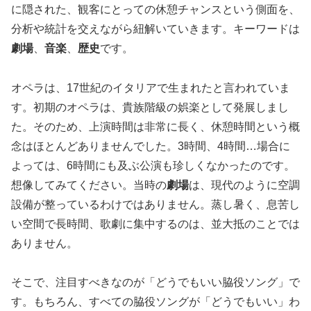
に隠された、観客にとっての休憩チャンスという側面を、
分析や統計を交えながら紐解いていきます。キーワードは
劇場
、
音楽
、
歴史
です。
オペラは、17世紀のイタリアで生まれたと言われていま
す。初期のオペラは、貴族階級の娯楽として発展しまし
た。そのため、上演時間は非常に長く、休憩時間という概
念はほとんどありませんでした。3時間、4時間…場合に
よっては、6時間にも及ぶ公演も珍しくなかったのです。
想像してみてください。当時の
劇場
は、現代のように空調
設備が整っているわけではありません。蒸し暑く、息苦し
い空間で長時間、歌劇に集中するのは、並大抵のことでは
ありません。
そこで、注目すべきなのが「どうでもいい脇役ソング」で
す。もちろん、すべての脇役ソングが「どうでもいい」わ