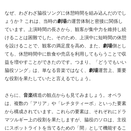
なぜ、わざわざ脇役ソングに休憩時間を組み込んだのでし
ょうか？ これは、当時の
劇場
の運営体制と密接に関係し
ています。上演時間の長さから、観客が集中力を維持し続
けることは困難でした。そのため、上演中に短時間の休憩
を設けることで、観客の満足度を高め、また、
劇場
側とし
ても、休憩時間中に飲食や売店を利用してもらうことで収
益を増やすことができたのです。つまり、「どうでもいい
脇役ソング」は、単なる音楽ではなく、
劇場
運営上、重要
な役割を果たしていたと言えるでしょう。
さらに、
音楽
構造の観点からも見てみましょう。オペラ
は、複数の「アリア」や「レチタティーボ」といった要素
から構成されています。これらの要素は、それぞれにドラ
マツルギー上の役割を果たしますが、脇役のソロは、主役
にスポットライトを当てるための「間」として機能するこ