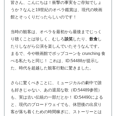
皆さん、こんにちは！衝撃の事実をご存知でしょ
うか？なんと19世紀のオペラ鑑賞は、現代の映画
館とそっくりだったらしいのです！
当時の観客は、オペラを最初から最後までじっく
り聴くことは珍しく、むしろ
談笑
したり、
飲食
し
たりしながら公演を楽しんでいたそうなんです。
まるで、今や映画館でポップコーンを crunching 食
べる私たちと同じ！ これは、ID:54488が提示し
た、時代を超越した観客行動に驚きました。
さらに驚くべきことに、ミュージカルの劇中で誰
も好きじゃない、あの退屈な歌（ID:54489参照）
も、実は古い伝統の一部だとか！ ID:54490による
と、現代のブロードウェイでも、休憩後の出戻り
客が落ち着くための時間稼ぎに、ストーリーとは