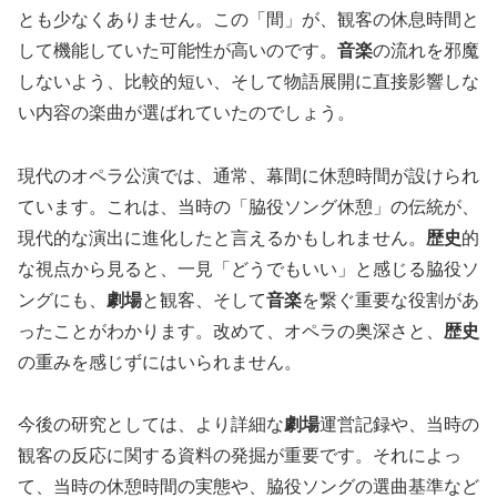
とも少なくありません。この「間」が、観客の休息時間と
して機能していた可能性が高いのです。
音楽
の流れを邪魔
しないよう、比較的短い、そして物語展開に直接影響しな
い内容の楽曲が選ばれていたのでしょう。
現代のオペラ公演では、通常、幕間に休憩時間が設けられ
ています。これは、当時の「脇役ソング休憩」の伝統が、
現代的な演出に進化したと言えるかもしれません。
歴史
的
な視点から見ると、一見「どうでもいい」と感じる脇役ソ
ングにも、
劇場
と観客、そして
音楽
を繋ぐ重要な役割があ
ったことがわかります。改めて、オペラの奥深さと、
歴史
の重みを感じずにはいられません。
今後の研究としては、より詳細な
劇場
運営記録や、当時の
観客の反応に関する資料の発掘が重要です。それによっ
て、当時の休憩時間の実態や、脇役ソングの選曲基準など