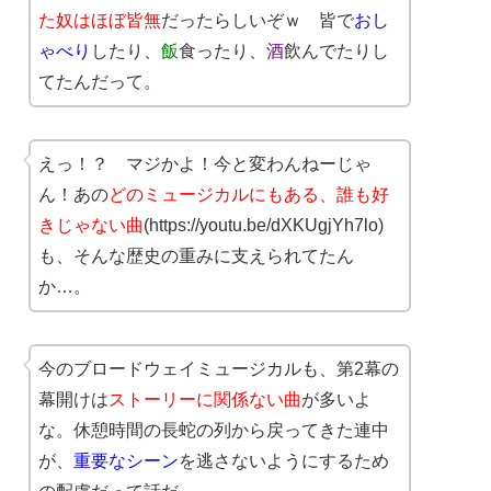
た奴はほぼ皆無
だったらしいぞｗ 皆で
おし
ゃべり
したり、
飯
食ったり、
酒
飲んでたりし
てたんだって。
えっ！？ マジかよ！今と変わんねーじゃ
ん！あの
どのミュージカルにもある、誰も好
きじゃない曲
(https://youtu.be/dXKUgjYh7lo)
も、そんな歴史の重みに支えられてたん
か…。
今のブロードウェイミュージカルも、第2幕の
幕開けは
ストーリーに関係ない曲
が多いよ
な。休憩時間の長蛇の列から戻ってきた連中
が、
重要なシーン
を逃さないようにするため