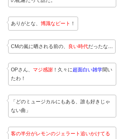
の配慮だって話だ。
ありがとな、
博識なピート
！
CMの嵐に晒される前の、
良い時代
だったな…
OPさん、
マジ感謝
！久々に
超面白い雑学
聞い
たわ！
「どのミュージカルにもある、誰も好きじゃ
ない曲」
客の半分がレモンのジェラート追いかけてる