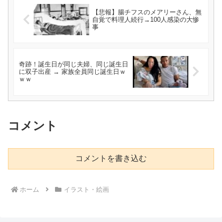
【悲報】腸チフスのメアリーさん、無
自覚で料理人続行→100人感染の大惨
事
奇跡！誕生日が同じ夫婦、同じ誕生日
に双子出産 → 家族全員同じ誕生日ｗ
ｗｗ
コメント
コメントを書き込む
ホーム
イラスト・絵画