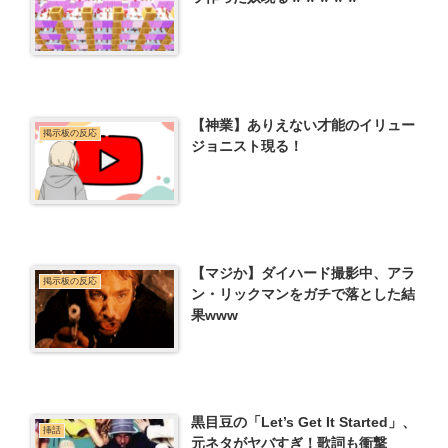
【神業】ありえない才能のイリュー
掲示板の反応
ジョニスト現る！
【マジか】ダイハード撮影中、アラ
掲示板の反応
ン・リックマンをガチで落とした結
果www
黒目豆の「Let’s Get It Started」、
挿話
元ネタがヤバすぎ！歌詞も衝撃