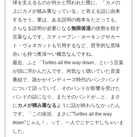
球を支えるものが何かと問われた際に、「カメの
上にカメが積み重なっている」と答える話に由来
するそう。要は、ある説明の根本をたどっても、
さらなる説明が必要になる
無限後退
の状態を指す
言葉なんです。スティーブン・ホーキングやカー
ト・ヴォネガットも引用するなど、哲学的な意味
合いも持つ奥深〜い概念なんですね。
最近、ふと「Turtles all the way down」という言葉
が頭に浮かんだんです。何気なく聴いていた音楽
番組で、誰かがインディーズ時代のパンクバンド
について語っていて、そのバンドが影響を受けた
バンドの話になり、またそのバンドが…と、まさ
に
カメが積み重なる
ように話が終わらなかったん
です。「この状況、まさに”Turtles all the way
down”じゃん！」って、一人でニヤニヤしちゃいま
した。