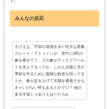
す。
みんなの反応
すげえな、宇宙の深淵を泳ぐ
巨大な星亀
グレート・アトゥイン
が、背中に4匹の
象を乗せてて、その象がディスクワール
ドを支えてるってか。しかも太陽と月が
季節を作るために複雑な軌道を回ってる
とか、
象が足を上げて太陽を通過させな
きゃいけない
時もあるとかマジ？ 他の
多元宇宙じゃありえねーだろw