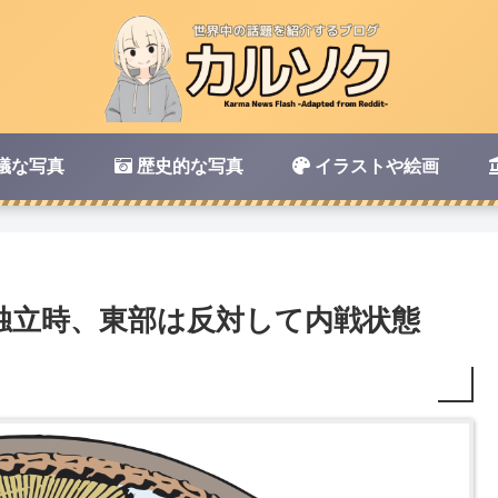
議な写真
歴史的な写真
イラストや絵画
独立時、東部は反対して内戦状態
【盗撮・覗き】長