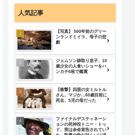
人気記事
【写真】 500年前のグリー
ンランドミイラ、母子の悲
劇
ジェムソン跡取り息子、10
歳少女の人食いショーをハ
ンカチ6枚で鑑賞
【衝撃】四股の女ミルトル
さん、マジか…60歳目前に
死去、5児の母だった
ファイナルデスティネーシ
ョンの死神役トニー・トッ
ド、実は余命宣告されてい