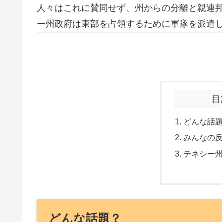
人々はこれに賛同せず、州からの分離と親連
ー州政府は東部を占領するために軍隊を派遣
目
どんな話
みんなの
テネシー
どんな話題？