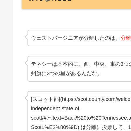
ウェストバージニアが分離したのは、
分離
テネシーは基本的に、西、中央、東の3つ
州旗に3つの星があるんだな。
[スコット郡](https://scottcounty.com/welcome
independent-state-of-
scott/#:~:text=Back%20to%20Tennessee
Scott.%E2%80%9D) は分離に投票