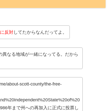
に反対
してたからなんだってよ。
の異なる地域が一緒になってる。だから
/about-scott-county/the-free-
,and%20Independent%20State%20of%20
して、1986年まで州への再加入に正式に投票し