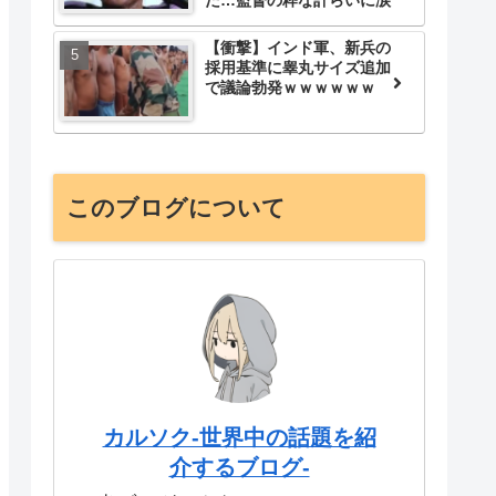
た…監督の粋な計らいに涙
【衝撃】インド軍、新兵の
採用基準に睾丸サイズ追加
で議論勃発ｗｗｗｗｗｗ
このブログについて
カルソク-世界中の話題を紹
介するブログ-