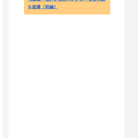
海外「日本はレべチ」長野の土石流孤立
からの復旧の早さに海外びっくり仰天！
（海外の反応） - 海外のお前ら