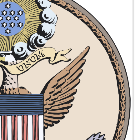
を盗撮［前編］