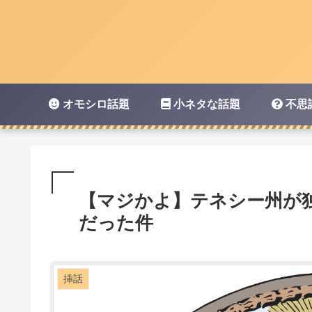
オモシロ話題
小ネタな話題
不思
【マジかよ】テネシー州が
だった件
挿話