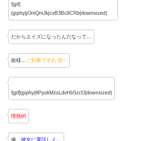
![gif]
(giphy|jOmQmJkjcvB3Bc8CRb|downsized)
だからエイズになったんだなって…
姫様…
ご到着ですわ 😍✨
![gif](giphy|8PpskMzsLdvHb5zcfJ|downsized)
情熱的
俺、
彼女に電話しよ…