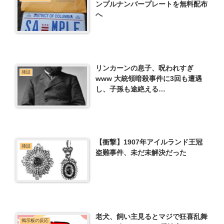
ンプルナンバープレートを無料配布
へ
リンカーンの息子、呪われすぎ
挿話
www 大統領暗殺事件に3回も遭遇
し、子孫も途絶える…
【衝撃】1907年アイルランド王冠
挿話
盗難事件、未だ未解決だった
老犬、飼い主見るとマジで狂喜乱舞
掲示板の反応