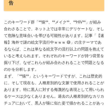
告
このキーワード群「**猿**、**メイク**、**HIV**」が組み
合わさることで、ネット上では非常にデリケートな、そし
て危険な意味合いを帯びる可能性があります。記事「【速
報】海外で謎の絵文字流行中ｗｗｗ 😅」の主テーマであ
るならば、これは単なる絵文字の流行以上の問題を抱えて
いると考えられます。それぞれのキーワードが持つ背景を
掘り下げ、なぜこれらが組み合わされることで問題となる
のかを分析します。
まず、「**猿**」というキーワードですが、これは歴史的
に、そして現在も、人種差別的な文脈で使用されることが
あります。特に黒人に対する侮蔑的な表現として用いられ
るケースは少なくありません。過去の人種差別的なカリカ
チュアにおいて、黒人が猿に似た姿で描かれることがあっ