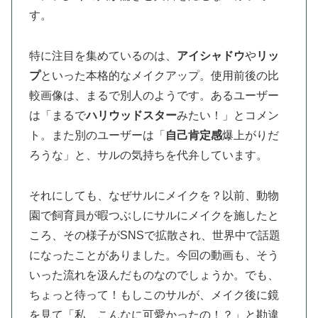
す。
特に注目を集めているのは、
アイシャドウ
や
リッ
プ
といった本格的なメイクアップ。使用前後の比
較画像は、まるで別人のようです。あるユーザー
は「まるで
ハリウッドスター
みたい！」とコメン
ト。また別のユーザーは「
自己肯定感
爆上がりだ
ろうな」と、サルの気持ちを代弁しています。
それにしても、なぜサルにメイクを？以前、動物
園で飼育員が暇つぶしにサルにメイクを施したと
ころ、その様子がSNSで拡散され、世界中で話題
になったことがありました。今回の動画も、そう
いった流れを汲んだものなのでしょうか。でも、
ちょっと待って！もしこのサルが、メイク後に鏡
を見て「私、こんなに可愛かったの！？」と勘違