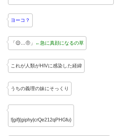
ヨーコ？
「😌…🤨」
←急に真顔になるの草
これが人類がHIVに感染した経緯
うちの義理の妹にそっくり
![gif](giphy|crQe212qPHGfu)