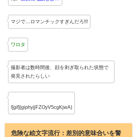
マジで…ロマンチックすぎんだろ!!!
ワロタ
撮影者は数時間後、顔を剥ぎ取られた状態で
発見されたらしい
![gif](giphy|jFZOyV5cgKjwA)
危険な絵文字流行：差別的意味合いを警