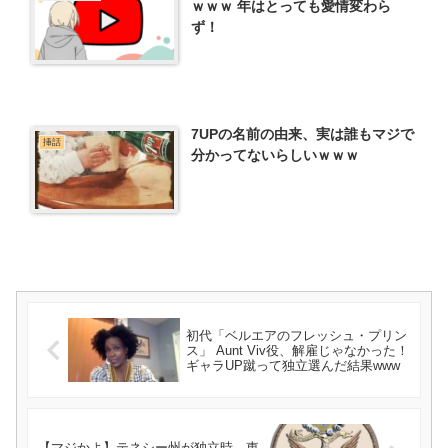
ｗｗｗ 年はとっても愛情変わら
ず！
7UPの名前の由来、実は誰もマジで
挿話
分かってないらしいｗｗｗ
初代「ベルエアのフレッシュ・プリン
ス」 Aunt Viv役、解雇じゃなかった！
ギャラUP蹴って独立選んだ結果www
【マジかよ】テネシー州が独立時、東