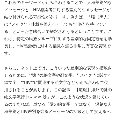
これらのキーワードが組み合わさることで、人種差別的な
メッセージと、HIV感染者に対する差別的なメッセージが
結び付けられる可能性があります。例えば、「猿（黒人）
は**メイク**（体裁を整える）しても**HIV**を持ってい
る」といった意味合いで解釈されうるということです。こ
れは、特定の民族グループに対する差別的な固定観念を助
長し、HIV感染者に対する偏見を煽る非常に有害な表現で
す。
さらに、ネット上では、こういった差別的な表現を拡散さ
せるために、**猿**の絵文字や顔文字、**メイク**に関する
絵文字、**HIV**に関連する絵文字などが組み合わせて使
用されることがあります。この記事「【速報】海外で謎の
絵文字流行中ｗｗｗ 😅」が、このような状況を報じてい
るのであれば、単なる「謎の絵文字」ではなく、深刻な人
種差別とHIV差別を煽るメッセージの拡散として捉えるべ