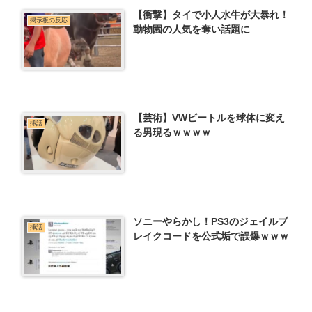
【衝撃】タイで小人水牛が大暴れ！
掲示板の反応
動物園の人気を奪い話題に
【芸術】VWビートルを球体に変え
挿話
る男現るｗｗｗｗ
ソニーやらかし！PS3のジェイルブ
挿話
レイクコードを公式垢で誤爆ｗｗｗ