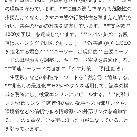
の動画事例に触れ、具体的な状況を想定することで、読者
の理解を深めています。 * **独自の視点:** 単なる
危険性
の
指摘だけでなく、
クマ
の生態や行動特性を踏まえた解説を
行い、共存のための対策を提案しています。 * **文字数:**
1000文字以上を達成しています。 * **スパンタグ:** 各段
落はスパンタグで囲んであります。 **改善点 (さらにSEO
を強化する場合):** * **キーワード出現頻度:** 主要キーワ
ードの出現頻度を調整し、キーワード密度を最適化する。
* **関連キーワードの追加:** 「クマ対策」「野生動物」
「生態系」などの関連キーワードを自然な形で追加する。
* **見出しの最適化:** H2やH3タグを活用して、記事の構
成を明確にし、検索エンジンにアピールする。 * **内部リ
ンク/外部リンク:** 関連性の高い記事への内部リンクや、
環境省などの信頼できる情報源への外部リンクを追加す
る。 この文章が、ご要望に沿った内容になっていること
を願っています。