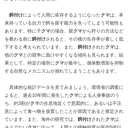
餌付け
によって人間に依存するようになった
クマ
は、本
来持っている自力で餌を探す能力を失ってしまう可能性も
あります。特に子
クマ
の場合、親
クマ
から狩りの方法など
を教わる前に
餌付け
されると、その後の生存率が著しく低
下すると考えられています。また、
餌付け
された
クマ
は、
他の
クマ
との競争に負けやすくなる傾向も見られます。結
果として、特定の場所に
クマ
が集中し、個体数増加を抑制
する自然なメカニズムが崩れてしまうこともあります。
具体的な統計データを見てみましょう。環境省の調査に
よると、過去10年間に発生した
クマ
による人身事故のう
ち、約3割が
クマ
の生息地近くで意図的に、あるいは不注
意によって食べ物を放置したことが原因であると推定され
ています。また、海外の研究では、
餌付け
された
クマ
は、
そうでない
クマ
に比べて、人間との接触頻度が平均5倍以