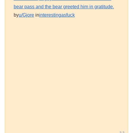
bear pass and the bear greeted him in gratitude.
by
u/Gjore
in
interestingasfuck