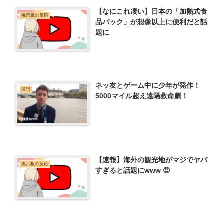
【なにこれ凄い】日本の「加熱式食
掲示板の反応
品パック」が想像以上に便利だと話
題に
ネッ友とゲーム中に少年が発作！
挿話
5000マイル超え遠隔救命劇！
【速報】海外の観光地がマジでヤバ
掲示板の反応
すぎると話題にwww 😍