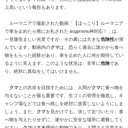
上高いという報告もあります。
ルーマニアで撮影された動画「【ほっこり】ルーマニア
で車を止めたら熊にお礼された водитель神対応！」は、
一見微笑ましい光景ですが、その裏には大きな
危険性
が潜
んでいます。動画内の
クマ
は、恐らく過去に誰かから食べ
物をもらった経験があり、車を止めた人に何か期待してい
るように見えます。このような状況は、非常に
危険
であ
り、絶対に真似をしてはいけません。
クマ
との共存を目指すためには、人間が
クマ
に食べ物を
与えないことが最も重要です。生ゴミの管理を徹底し、キ
ャンプ場などでは食べ残しを絶対に放置しないようにしま
しょう。また、
クマ
を見かけても、決して近づいたり、食
べ物を与えたりせずに、速やかに安全な場所に避難してく
ださい。
クマ
は本来臆病な動物であり、人間さえ注意すれ