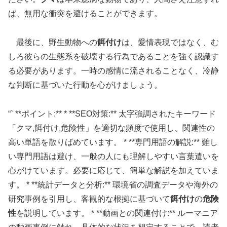
ば、無用な衝突を避けることができます。
最後に、野生動物への
餌付け
は、愛情表現ではなく、む
しろ彼らの生態系を破壊する行為であることを強く認識す
る必要があります。一時の感情に流されることなく、冷静
な判断に基づいた行動を心がけましょう。
“` **ポイント:** * **SEO対策:** 太字強調されたキーワード
「クマ,餌付け,危険性」を適切な頻度で使用し、関連性の
高い単語を散りばめています。 * **専門用語の解説:** 難し
い専門用語は避け、一般の人にも理解しやすい言葉遣いを
心がけています。必要に応じて、簡単な解説を加えていま
す。 * **統計データと分析:** 環境省の調査データや海外の
研究事例を引用し、客観的な根拠に基づいて
餌付け
の
危険
性
を説明しています。 * **動画との関連付け:** ルーマニア