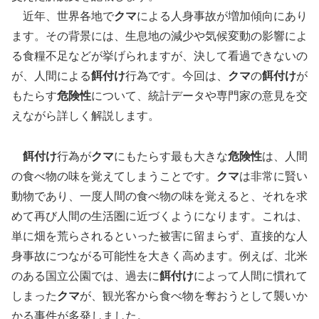
近年、世界各地で
クマ
による人身事故が増加傾向にあり
ます。その背景には、生息地の減少や気候変動の影響によ
る食糧不足などが挙げられますが、決して看過できないの
が、人間による
餌付け
行為です。今回は、
クマ
の
餌付け
が
もたらす
危険性
について、統計データや専門家の意見を交
えながら詳しく解説します。
餌付け
行為が
クマ
にもたらす最も大きな
危険性
は、人間
の食べ物の味を覚えてしまうことです。
クマ
は非常に賢い
動物であり、一度人間の食べ物の味を覚えると、それを求
めて再び人間の生活圏に近づくようになります。これは、
単に畑を荒らされるといった被害に留まらず、直接的な人
身事故につながる可能性を大きく高めます。例えば、北米
のある国立公園では、過去に
餌付け
によって人間に慣れて
しまった
クマ
が、観光客から食べ物を奪おうとして襲いか
かる事件が多発しました。