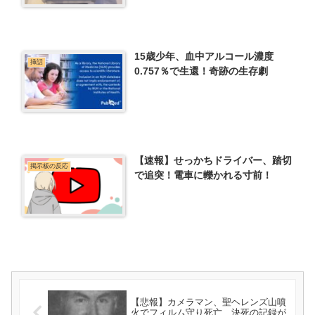
15歳少年、血中アルコール濃度
挿話
0.757％で生還！奇跡の生存劇
【速報】せっかちドライバー、踏切
掲示板の反応
で追突！電車に轢かれる寸前！
【悲報】カメラマン、聖ヘレンズ山噴
火でフィルム守り死亡…決死の記録が