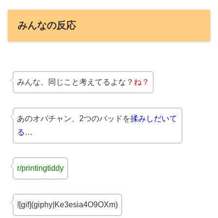
みんなの反応
みんな、同じこと考えてるよな？
ね？
あのオバチャン、2つのパッドを
揉みしだいて
る
…
r/printingtiddy
![gif](giphy|Ke3esia4O9OXm)