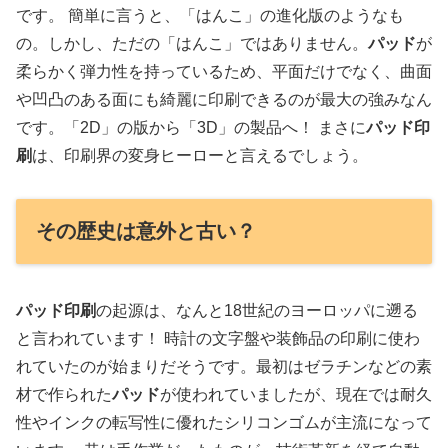
です。 簡単に言うと、「はんこ」の進化版のようなも
の。しかし、ただの「はんこ」ではありません。
パッド
が
柔らかく弾力性を持っているため、平面だけでなく、曲面
や凹凸のある面にも綺麗に印刷できるのが最大の強みなん
です。「2D」の版から「3D」の製品へ！ まさに
パッド印
刷
は、印刷界の変身ヒーローと言えるでしょう。
その歴史は意外と古い？
パッド印刷
の起源は、なんと18世紀のヨーロッパに遡る
と言われています！ 時計の文字盤や装飾品の印刷に使わ
れていたのが始まりだそうです。最初はゼラチンなどの素
材で作られた
パッド
が使われていましたが、現在では耐久
性やインクの転写性に優れたシリコンゴムが主流になって