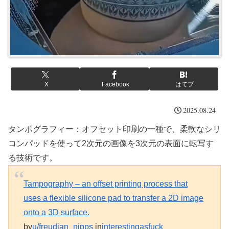
X
Facebook
はてブ
2025.08.24
タンポグラフィー：オフセット印刷の一種で、柔軟なシリ
コンパッドを使って2次元の画像を3次元の表面に転写す
る技術です。
Tampography – an offset printing process that
uses a flexible silicone pad to transfer a 2D image
onto a 3D surface.
by
u/freudian_nipps
in
interestingasfuck