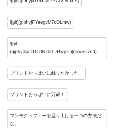
![gif](giphy|xT0xes9FP7JVi8LxoA)
![gif](giphy|FYeegvM7cOLmw)
![gif]
(giphy|kxczDsztNkbBDHwpEp|downsized)
プリントおっぱいに触りたかった。
プリントおっぱいに万歳！
マンモグラフィーを盛り上げる一つの方法だ
な。