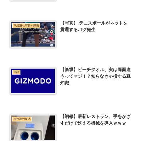
【写真】 テニスボールがネットを
不思議な写真や動画
貫通するバグ発生
【衝撃】ビーチタオル、実は両面違
挿話
うってマジ！？知らなきゃ損する豆
知識
【朗報】最新レストラン、手をかざ
掲示板の反応
すだけで洗える機械を導入ｗｗｗ