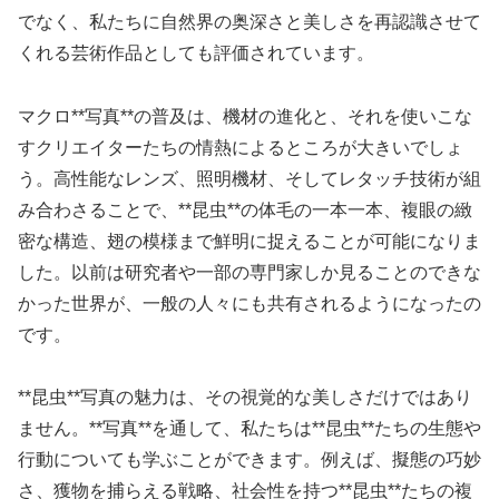
でなく、私たちに自然界の奥深さと美しさを再認識させて
くれる芸術作品としても評価されています。
マクロ**写真**の普及は、機材の進化と、それを使いこな
すクリエイターたちの情熱によるところが大きいでしょ
う。高性能なレンズ、照明機材、そしてレタッチ技術が組
み合わさることで、**昆虫**の体毛の一本一本、複眼の緻
密な構造、翅の模様まで鮮明に捉えることが可能になりま
した。以前は研究者や一部の専門家しか見ることのできな
かった世界が、一般の人々にも共有されるようになったの
です。
**昆虫**写真の魅力は、その視覚的な美しさだけではあり
ません。**写真**を通して、私たちは**昆虫**たちの生態や
行動についても学ぶことができます。例えば、擬態の巧妙
さ、獲物を捕らえる戦略、社会性を持つ**昆虫**たちの複