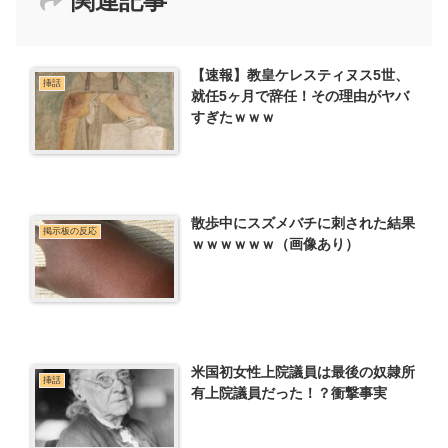
関連記事
【速報】教皇ケレスティヌス5世、
挿話
就任5ヶ月で辞任！その理由がヤバ
すぎたｗｗｗ
散歩中にスズメバチに刺された結果
掲示板の反応
ｗｗｗｗｗｗ（画像あり）
米国初女性上院議員は最後の奴隷所
挿話
有上院議員だった！？衝撃事実