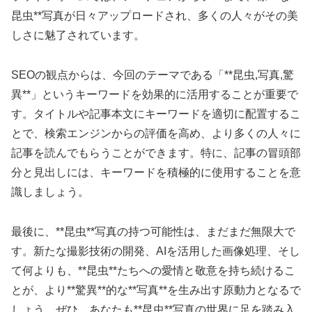
昆虫**写真が日々アップロードされ、多くの人々がその美
しさに魅了されています。
SEOの観点からは、今回のテーマである「**昆虫,写真,驚
異**」というキーワードを効果的に活用することが重要で
す。タイトルや記事本文にキーワードを適切に配置するこ
とで、検索エンジンからの評価を高め、より多くの人々に
記事を読んでもらうことができます。特に、記事の冒頭部
分と見出しには、キーワードを積極的に使用することを意
識しましょう。
最後に、**昆虫**写真の持つ可能性は、まだまだ無限大で
す。新たな撮影技術の開発、AIを活用した画像処理、そし
て何よりも、**昆虫**たちへの愛情と敬意を持ち続けるこ
とが、より**驚異**的な**写真**を生み出す原動力となるで
しょう。ぜひ、あなたも**昆虫**写真の世界に足を踏み入