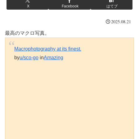
X
Facebook
はてブ
2025.08.21
最高のマクロ写真。
Macrophotography at its finest.
by
u/sco-go
in
Amazing