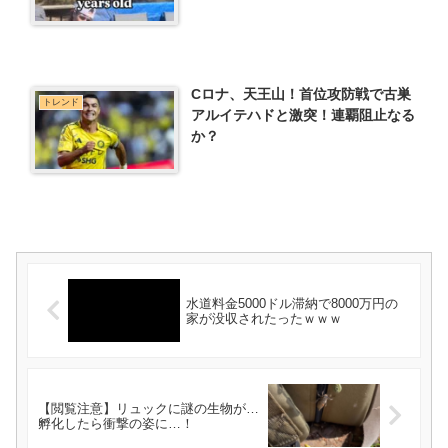
Cロナ、天王山！首位攻防戦で古巣
トレンド
アルイテハドと激突！連覇阻止なる
か？
水道料金5000ドル滞納で8000万円の
家が没収されたったｗｗｗ
【閲覧注意】リュックに謎の生物が…
孵化したら衝撃の姿に…！