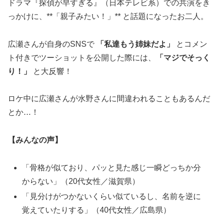
ドラマ『探偵が早すぎる』（日本テレビ系）での共演をき
っかけに、**「親子みたい！」** と話題になったお二人。
広瀬さんが自身のSNSで
「私達もう姉妹だよ」
とコメン
ト付きでツーショットを公開した際には、
「マジでそっく
り！」
と大反響！
ロケ中に広瀬さんが水野さんに間違われることもあるんだ
とか…！
【みんなの声】
「骨格が似ており、パッと見た感じ一瞬どっちか分
からない」（20代女性／滋賀県）
「見分けがつかないくらい似ているし、名前を逆に
覚えていたりする」（40代女性／広島県）