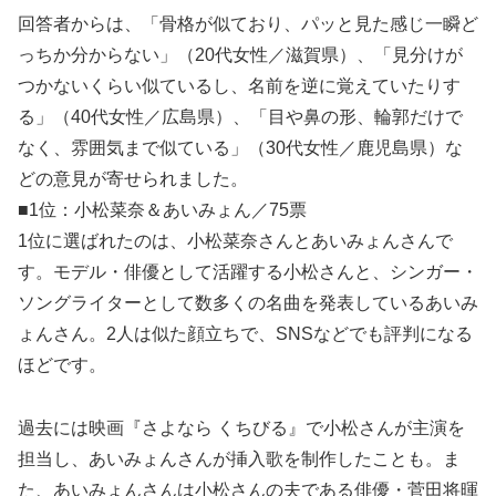
回答者からは、「骨格が似ており、パッと見た感じ一瞬ど
っちか分からない」（20代女性／滋賀県）、「見分けが
つかないくらい似ているし、名前を逆に覚えていたりす
る」（40代女性／広島県）、「目や鼻の形、輪郭だけで
なく、雰囲気まで似ている」（30代女性／鹿児島県）な
どの意見が寄せられました。
■1位：小松菜奈＆あいみょん／75票
1位に選ばれたのは、小松菜奈さんとあいみょんさんで
す。モデル・俳優として活躍する小松さんと、シンガー・
ソングライターとして数多くの名曲を発表しているあいみ
ょんさん。2人は似た顔立ちで、SNSなどでも評判になる
ほどです。
過去には映画『さよなら くちびる』で小松さんが主演を
担当し、あいみょんさんが挿入歌を制作したことも。ま
た、あいみょんさんは小松さんの夫である俳優・菅田将暉