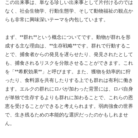
この出来事は、単なる珍しい出来事として片付けるのでは
なく、社会生物学、行動生態学、そして動物福祉の観点か
らも非常に興味深いテーマを内包しています。
まず、**群れ**という概念についてです。動物が群れを形
成する主な理由は、**生存戦略**です。群れで行動するこ
とで、捕食者からの発見を遅らせたり、発見されたとして
も、捕食されるリスクを分散させることができます。これ
を「**希釈効果**」と呼びます。また、獲物を効率的に狩
ったり、食料源を共有したりする上でも群れは有利に働き
ます。エルクの群れにロバが加わった背景には、ロバ自身
が単独で生存するよりも群れに加わることで、これらの恩
恵を受けることができると考えられます。弱肉強食の世界
で、生き残るための本能的な選択だったのかもしれませ
ん。