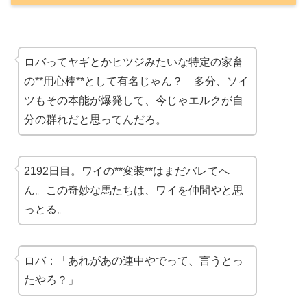
ロバってヤギとかヒツジみたいな特定の家畜
の**用心棒**として有名じゃん？ 多分、ソイ
ツもその本能が爆発して、今じゃエルクが自
分の群れだと思ってんだろ。
2192日目。ワイの**変装**はまだバレてへ
ん。この奇妙な馬たちは、ワイを仲間やと思
っとる。
ロバ：「あれがあの連中やでって、言うとっ
たやろ？」