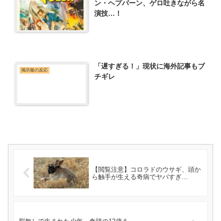
ン・ヘプバーン、ゲロ吐きながら名
演技…！
「遅すぎる！」現状に海外記事もブ
掲示板の反応
チギレ
【閲覧注意】コロラドのウサギ、頭か
ら触手が生える奇病でヤバすぎ…