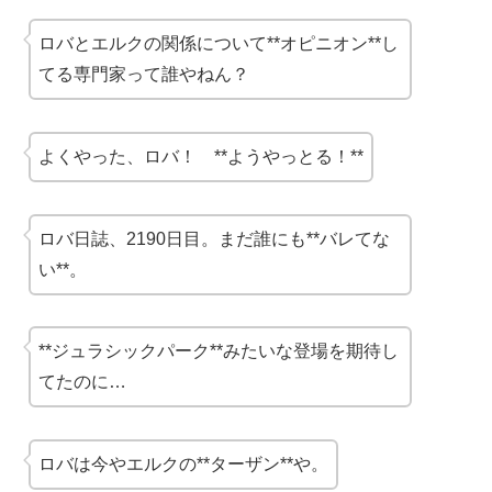
ロバとエルクの関係について**オピニオン**し
てる専門家って誰やねん？
よくやった、ロバ！ **ようやっとる！**
ロバ日誌、2190日目。まだ誰にも**バレてな
い**。
**ジュラシックパーク**みたいな登場を期待し
てたのに…
ロバは今やエルクの**ターザン**や。