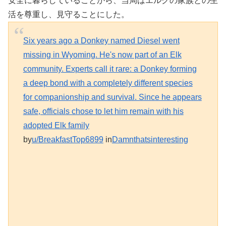
安全に暮らしていることから、当局はエルクの家族との生
活を尊重し、見守ることにした。
Six years ago a Donkey named Diesel went
missing in Wyoming. He's now part of an Elk
community. Experts call it rare: a Donkey forming
a deep bond with a completely different species
for companionship and survival. Since he appears
safe, officials chose to let him remain with his
adopted Elk family
by
u/BreakfastTop6899
in
Damnthatsinteresting