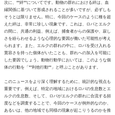
次に、**絆**についてです。動物の群れにおける絆は、血
縁関係に基づいて形成されることが多いですが、必ずしも
そうとは限りません。特に、今回のケースのように種を超
えた絆は、非常に珍しい現象です。これは、ロバとエルク
の間に、共通の利益、例えば、捕食者からの保護や、寂し
さを紛らわせるような心理的な要因が働いた可能性が考え
られます。また、エルクの群れの中に、ロバを受け入れる
寛容さを持った個体がいたことも、群れへの加入を可能に
した要因でしょう。動物行動学においては、このような個
体の行動を「**利他行動**」と呼ぶことがあります。
このニュースをより深く理解するために、統計的な視点も
重要です。例えば、特定の地域におけるロバの生息数とエ
ルクの生息数、そして、ロバがエルクの群れに合流する頻
度などを調査することで、今回のケースが例外的なのか、
あるいは、他の地域でも同様の現象が起こりうるのかを推