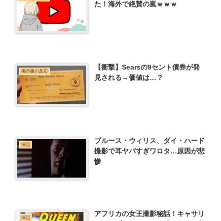
た！海外で絶賛の嵐ｗｗｗ
【衝撃】Searsの9セント債券が発
掲示板の反応
見される→価値は…？
ブルース・ウィリス、ダイ・ハード
挿話
撮影で耳ヤバすぎワロタ…原因が悲
惨
アフリカの女王撮影秘話！キャサリ
挿話