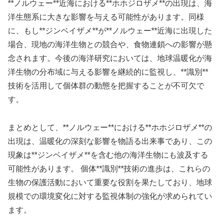
**ノルウェー**近海における**ホホジロザメ**の出現は、海
洋生態系に大きな影響を与える可能性があります。同様
に、もし**ジンベイザメ**が**ノルウェー**近海に出現した
場合、現地の海洋生物との競合や、食物連鎖への影響が懸
念されます。今後の海洋研究においては、地球温暖化が海
洋生物の分布域に与える影響を継続的に監視し、**識別**
技術を活用して個体群の動態を把握することが不可欠で
す。
まとめとして、**ノルウェー**における**ホホジロザメ**の
出現は、温暖化の深刻な影響を物語る出来事であり、この
現象は**ジンベイザメ**を含む他の海洋生物にも波及する
可能性があります。 個体**識別**技術の進歩は、これらの
生物の保護活動において重要な役割を果たしており、地球
規模での環境変化に対する監視体制の強化が求められてい
ます。