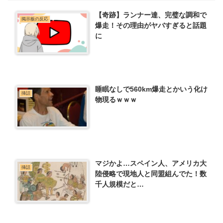
【奇跡】ランナー達、完璧な調和で
掲示板の反応
爆走！その理由がヤバすぎると話題
に
睡眠なしで560km爆走とかいう化け
挿話
物現るｗｗｗ
マジかよ…スペイン人、アメリカ大
挿話
陸侵略で現地人と同盟組んでた！数
千人規模だと…