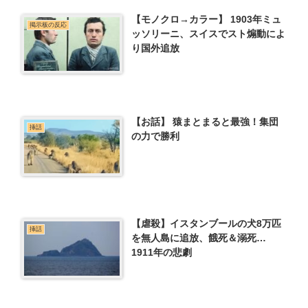
【モノクロ→カラー】 1903年ミュ
掲示板の反応
ッソリーニ、スイスでスト煽動によ
り国外追放
【お話】 猿まとまると最強！集団
挿話
の力で勝利
【虐殺】イスタンブールの犬8万匹
挿話
を無人島に追放、餓死＆溺死…
1911年の悲劇