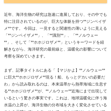
近年、海洋生物の研究は急速に進展しており、その中でも
特に注目されているのが、巨大な体躯を持つ**ジンベイザ
メ**です。 今回は、一見すると関連性の薄いように見える
「**ジンベイザメ**」、「**識別**」、「**ノルウェー
**」、そして「**ホホジロザメ**」というキーワードを紐
解きながら、海洋研究の最前線と、温暖化の影響について
考察を深めていきます。
まず、記事タイトルにある「【マジかよ】**ノルウェー**
に巨大**ホホジロザメ**現る！船、もっとデカいの必要だ
わ」から読み取れるのは、本来温帯から熱帯海域に生息す
る**ホホジロザメ**が、**ノルウェー**近海にまで出現して
いるという驚きの事実です。これは、地球温暖化に伴う海
水温の上昇が、海洋生物の分布域を大きく変化させている