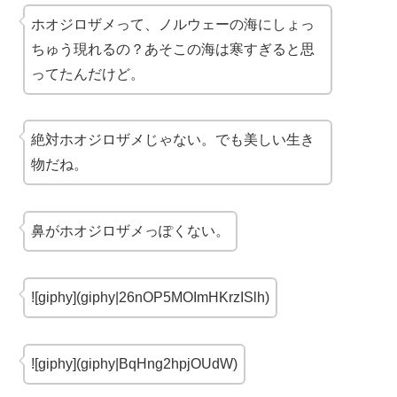
ホオジロザメって、ノルウェーの海にしょっ
ちゅう現れるの？あそこの海は寒すぎると思
ってたんだけど。
絶対ホオジロザメじゃない。でも美しい生き
物だね。
鼻がホオジロザメっぽくない。
![giphy](giphy|26nOP5MOImHKrzISlh)
![giphy](giphy|BqHng2hpjOUdW)