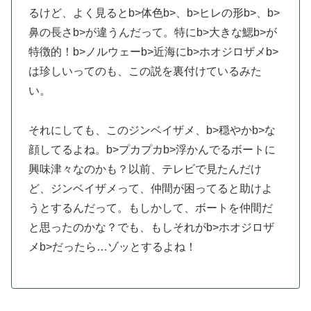
るけど、よく見るとb>体色b>、b>ヒレの形b>、b>
鼻の長さb>が違うんだって。特にb>大きな鰓b>が
特徴的！b>ノルウェーb>近海にb>ホオジロザメb>
は珍しいってのも、この説を裏付けているみた
い。
それにしても、このジンベイザメ、b>穏やかb>な
顔してるよね。b>プカプカb>浮かんでるボートに
興味津々なのかも？以前、テレビで見たんだけ
ど、ジンベイザメって、仲間が困ってると助けよ
うとするんだって。もしかして、ボートを仲間だ
と思ったのかな？でも、もしそれがb>ホオジロザ
メb>だったら…ゾッとするよね！