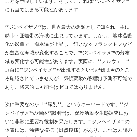
ことを示唆しています。そして、これは**ジンベイザメ**
にも当てはまる可能性があります。
**ジンベイザメ**は、世界最大の魚類として知られ、主に
熱帯・亜熱帯の海域に生息しています。しかし、地球温暖
化の影響で、海水温が上昇し、餌となるプランクトンなど
が豊富な海域が変化することで、**ジンベイザメ**の分布
域も変化する可能性があります。実際に、**ノルウェー**
近海に**ジンベイザメ**が出現するという記録は今のとこ
ろ確認されていませんが、気候変動の影響は予測不可能で
あり、将来的に可能性はゼロではありません。
次に重要なのが「**識別**」というキーワードです。**ジ
ンベイザメ**の個体**識別**は、保護活動や生態調査にお
いて非常に重要な役割を果たします。**ジンベイザメ**の
体表には、独特な模様（斑点模様）があり、これは人間の