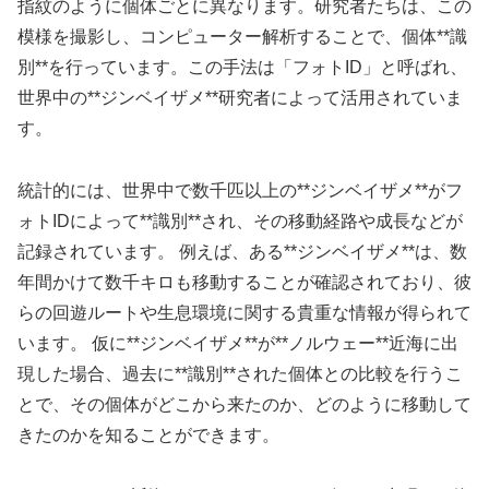
指紋のように個体ごとに異なります。研究者たちは、この
模様を撮影し、コンピューター解析することで、個体**識
別**を行っています。この手法は「フォトID」と呼ばれ、
世界中の**ジンベイザメ**研究者によって活用されていま
す。
統計的には、世界中で数千匹以上の**ジンベイザメ**がフ
ォトIDによって**識別**され、その移動経路や成長などが
記録されています。 例えば、ある**ジンベイザメ**は、数
年間かけて数千キロも移動することが確認されており、彼
らの回遊ルートや生息環境に関する貴重な情報が得られて
います。 仮に**ジンベイザメ**が**ノルウェー**近海に出
現した場合、過去に**識別**された個体との比較を行うこ
とで、その個体がどこから来たのか、どのように移動して
きたのかを知ることができます。