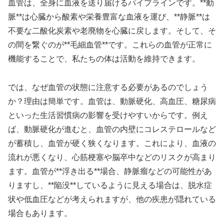
血管は、全身に血液を送り届けるパイプラインです。**動
脈**は心臓から酸素や栄養豊富な血液を運び、**静脈**は
不要な二酸化炭素や老廃物を心臓に戻します。そして、そ
の間を繋ぐのが**毛細血管**です。これらの血管が正常に
機能することで、私たちの体は活動を維持できます。
では、なぜ血管の状態に注意する必要があるのでしょう
か？理由は簡単です。血管は、動脈硬化、高血圧、糖尿病
といった生活習慣病の影響を受けやすいからです。例え
ば、動脈硬化が進むと、血管の内壁にコレステロールなど
が蓄積し、血管が硬く狭くなります。これにより、血液の
流れが悪くなり、心筋梗塞や脳卒中などのリスクが高まり
ます。血管が**浮き出る**場合、静脈瘤などの可能性があ
りますし、**陥没**しているように見える場合は、脱水症
状や低血圧などが考えられますが、他の疾患が隠れている
場合もあります。