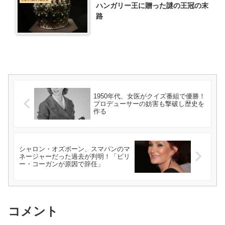
ハンガリー王に贈った謎の王冠の末
路
1950年代、女医がクイズ番組で優勝！
プロデューサーの妨害も撃破し歴史を
作る
シャロン・オズボーン、スマパンのマ
ネージャーだった過去が判明！「ビリ
ー・コーガンが原因で辞任」
コメント