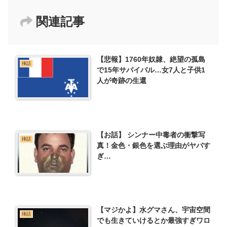
関連記事
【悲報】1760年奴隷、絶望の孤島
挿話
で15年サバイバル…女7人と子供1
人が奇跡の生還
【お話】 シンナー中毒者の衝撃写
挿話
真！金色・銀色を選ぶ理由がヤバす
ぎ…
【マジかよ】水グマさん、宇宙空間
挿話
でも生きていけるとか最強すぎワロ