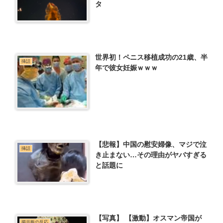
タ
世界初！ペニス移植成功の21歳、半
挿話
年で彼女妊娠ｗｗｗ
【悲報】中国の慰安婦像、マジで泣
挿話
き止まない…その理由がヤバすぎる
と話題に
【写真】 【激動】オスマン帝国が
掲示板の反応