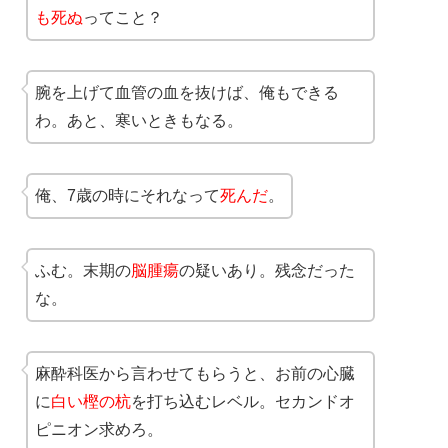
も死ぬ
ってこと？
腕を上げて血管の血を抜けば、俺もできる
わ。あと、寒いときもなる。
俺、7歳の時にそれなって
死んだ
。
ふむ。末期の
脳腫瘍
の疑いあり。残念だった
な。
麻酔科医から言わせてもらうと、お前の心臓
に
白い樫の杭
を打ち込むレベル。セカンドオ
ピニオン求めろ。