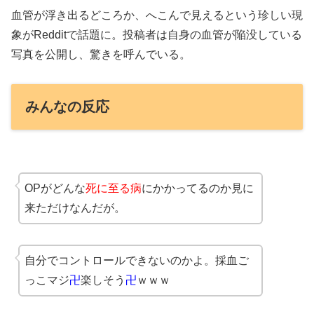
血管が浮き出るどころか、へこんで見えるという珍しい現
象がRedditで話題に。投稿者は自身の血管が陥没している
写真を公開し、驚きを呼んでいる。
みんなの反応
OPがどんな
死に至る病
にかかってるのか見に
来ただけなんだが。
自分でコントロールできないのかよ。採血ご
っこマジ
卍
楽しそう
卍
ｗｗｗ