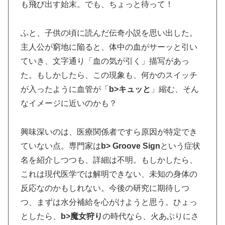
も飛び出す始末。でも、ちょっと待って！
ふと、子供の頃に読んだ伝奇小説を思い出した。
主人公が窮地に陥ると、体中の血がサーッと引い
ていき、文字通り「血の気が引く」描写があっ
た。もしかしたら、この現象も、何かのスイッチ
が入ったように血管が「
b>キュッと
」縮む、そん
なイメージに近いのかも？
興味深いのは、医療関係者ですら原因が特定でき
ていない点。専門家は
b> Groove Sign
という症状
名を紹介しつつも、詳細は不明。もしかしたら、
これは現代医学では解明できない、未知の身体の
反応なのかもしれない。今後の研究に期待しつ
つ、まずは水分補給を心がけようと思う。ひょっ
としたら、
b>魔女狩り
の時代なら、火あぶりにさ