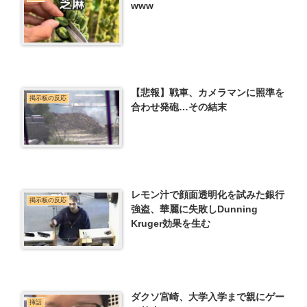
www
【悲報】戦車、カメラマンに照準を
掲示板の反応
合わせ発砲…その結末
レモン汁で顔面透明化を試みた銀行
掲示板の反応
強盗、華麗に失敗しDunning
Kruger効果を生む
ダクソ宮崎、大学入学まで親にゲー
挿話