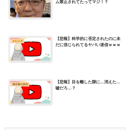
ム禁止されてたってマジ！？
【悲報】科学的に否定されたのに未
トレンド
だに信じられてるヤバい迷信ｗｗｗ
【悲報】目を離した隙に…消えた…
掲示板の反応
嘘だろ…？