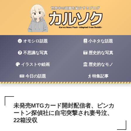
オモシロ話題
小ネタな話題
不思議な写真
歴史的な写真
イラストや絵画
歴史的なモノ
今日の話題
特集記事
未発売MTGカード開封配信者、ピンカ
ートン探偵社に自宅突撃され妻号泣、
22箱没収