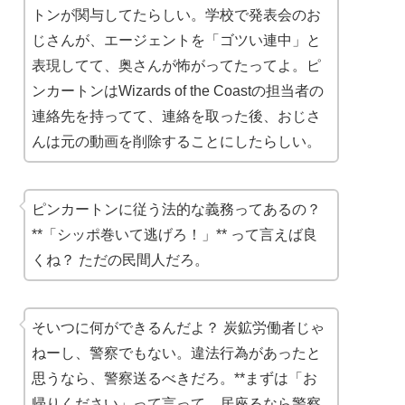
トンが関与してたらしい。学校で発表会のお
じさんが、エージェントを「ゴツい連中」と
表現してて、奥さんが怖がってたってよ。ピ
ンカートンはWizards of the Coastの担当者の
連絡先を持ってて、連絡を取った後、おじさ
んは元の動画を削除することにしたらしい。
ピンカートンに従う法的な義務ってあるの？
**「シッポ巻いて逃げろ！」** って言えば良
くね？ ただの民間人だろ。
そいつに何ができるんだよ？ 炭鉱労働者じゃ
ねーし、警察でもない。違法行為があったと
思うなら、警察送るべきだろ。**まずは「お
帰りください」って言って、居座るなら警察