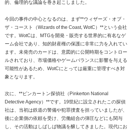
的、倫理的な議論を巻き起こしました。
今回の事件の中心となるのは、まず**ウィザーズ・オブ・
ザ・コースト（Wizards of the Coast, WotC）**という会社
です。WotCは、MTGを開発・販売する世界的に有名なゲ
ーム会社であり、知的財産権の保護に非常に力を入れてい
ます。未発売のカードは、意図的に公開時期をコントロー
ルされており、市場価格やゲームバランスに影響を与える
可能性があるため、WotCにとっては厳重に管理すべき対
象となります。
次に、**ピンカートン探偵社（Pinkerton National
Detective Agency）**です。19世紀に設立されたこの探偵
社は、当初は鉄道の警備や犯罪捜査を担っていましたが、
後に企業側の依頼を受け、労働組合の弾圧などにも関与
し、その活動はしばしば物議を醸してきました。現代にお