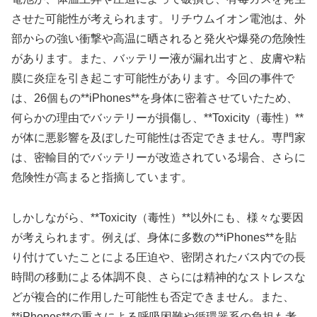
させた可能性が考えられます。リチウムイオン電池は、外
部からの強い衝撃や高温に晒されると発火や爆発の危険性
があります。また、バッテリー液が漏れ出すと、皮膚や粘
膜に炎症を引き起こす可能性があります。今回の事件で
は、26個もの**iPhones**を身体に密着させていたため、
何らかの理由でバッテリーが損傷し、**Toxicity（毒性）**
が体に悪影響を及ぼした可能性は否定できません。専門家
は、密輸目的でバッテリーが改造されている場合、さらに
危険性が高まると指摘しています。
しかしながら、**Toxicity（毒性）**以外にも、様々な要因
が考えられます。例えば、身体に多数の**iPhones**を貼
り付けていたことによる圧迫や、密閉されたバス内での長
時間の移動による体調不良、さらには精神的なストレスな
どが複合的に作用した可能性も否定できません。また、
**iPhones**の重さによる呼吸困難や循環器系の負担も考