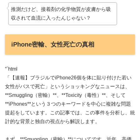
推測だけど、接着剤の化学物質が皮膚から吸
収されて血流に入ったんじゃない？
iPhone密輸、女性死亡の真相
“`html
「【速報】ブラジルでiPhone26個を体に貼り付けた若い
女性がバスで死亡」というショッキングなニュースは、
**Smuggling（密輸）**、**Toxicity（毒性）**、そして
**iPhones**という３つのキーワードを中心に複雑な問題
提起をしています。この記事では、この事件を分析し、統
計的な背景と独自の視点から解説します。
まず、**Smuggling（密輸）**についてです。近年、高価