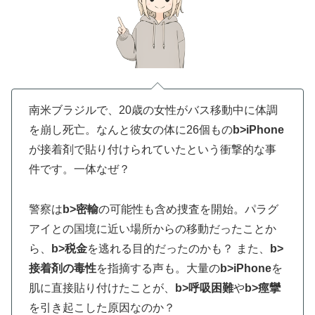
南米ブラジルで、20歳の女性がバス移動中に体調
を崩し死亡。なんと彼女の体に26個もの
b>iPhone
が接着剤で貼り付けられていたという衝撃的な事
件です。一体なぜ？
警察は
b>密輸
の可能性も含め捜査を開始。パラグ
アイとの国境に近い場所からの移動だったことか
ら、
b>税金
を逃れる目的だったのかも？ また、
b>
接着剤の毒性
を指摘する声も。大量の
b>iPhone
を
肌に直接貼り付けたことが、
b>呼吸困難
や
b>痙攣
を引き起こした原因なのか？