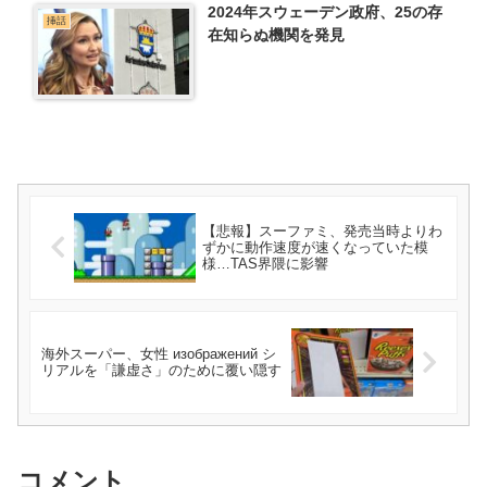
2024年スウェーデン政府、25の存
挿話
在知らぬ機関を発見
【悲報】スーファミ、発売当時よりわ
ずかに動作速度が速くなっていた模
様…TAS界隈に影響
海外スーパー、女性 изображений シ
リアルを「謙虚さ」のために覆い隠す
コメント