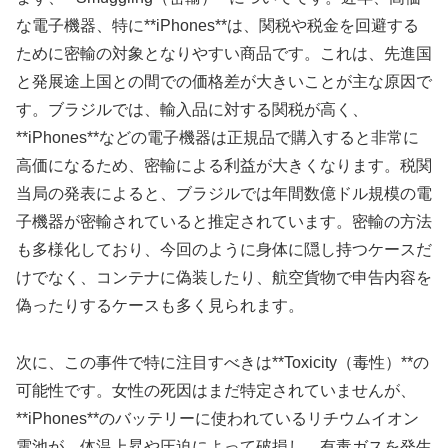
な電子機器、特に**iPhones**は、関税や税金を回避する
ために密輸の対象となりやすい商品です。これは、先進国
と発展途上国との間での価格差が大きいことが主な原因で
す。ブラジルでは、輸入品に対する関税が高く、
**iPhones**などの電子機器は正規品で購入すると非常に
高価になるため、密輸による利益が大きくなります。税関
当局の発表によると、ブラジルでは年間数億ドル規模の電
子機器が密輸されていると推定されています。密輸の方法
も多様化しており、今回のように身体に隠し持つケースだ
けでなく、コンテナに偽装したり、航空貨物で申告内容を
偽ったりするケースも多く見られます。
次に、この事件で特に注目すべきは**Toxicity（毒性）**の
可能性です。女性の死因はまだ特定されていませんが、
**iPhones**のバッテリーに使われているリチウムイオン
電池が、体温上昇や圧迫によって破損し、有毒ガスを発生