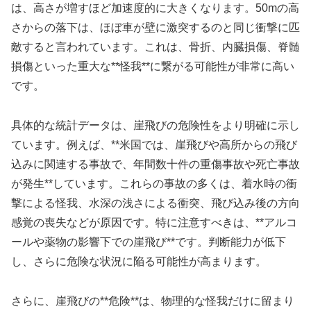
は、高さが増すほど加速度的に大きくなります。50mの高
さからの落下は、ほぼ車が壁に激突するのと同じ衝撃に匹
敵すると言われています。これは、骨折、内臓損傷、脊髄
損傷といった重大な**怪我**に繋がる可能性が非常に高い
です。
具体的な統計データは、崖飛びの危険性をより明確に示し
ています。例えば、**米国では、崖飛びや高所からの飛び
込みに関連する事故で、年間数十件の重傷事故や死亡事故
が発生**しています。これらの事故の多くは、着水時の衝
撃による怪我、水深の浅さによる衝突、飛び込み後の方向
感覚の喪失などが原因です。特に注意すべきは、**アルコ
ールや薬物の影響下での崖飛び**です。判断能力が低下
し、さらに危険な状況に陥る可能性が高まります。
さらに、崖飛びの**危険**は、物理的な怪我だけに留まり