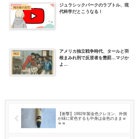
ジュラシックパークのラプトル、現
掲示板の反応
代科学だとこうなる！
アメリカ独立戦争時代、タールと羽
挿話
根まみれ刑で反逆者を懲罰…マジか
よ…
【衝撃】1992年製金色クレヨン、外側
が緑に変色するも中身は金色のままｗ
ｗｗ