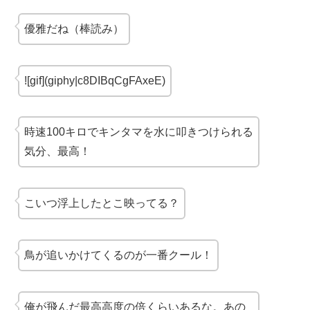
優雅だね（棒読み）
![gif](giphy|c8DIBqCgFAxeE)
時速100キロで
キンタマを水に叩きつけられる
気分、最高！
こいつ浮上したとこ映ってる？
鳥が追いかけてくるのが一番クール！
俺が飛んだ最高高度の倍くらいあるな。あの