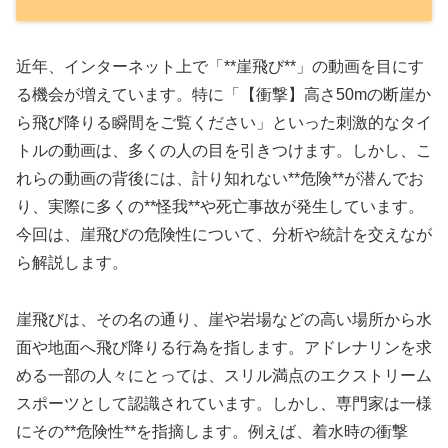
近年、インターネット上で「**崖飛び**」の動画を目にす
る機会が増えています。特に「【衝撃】高さ50mの断崖か
ら飛び降りる瞬間をご覧ください」といった刺激的なタイ
トルの動画は、多くの人の目を引きつけます。しかし、こ
れらの動画の背後には、計り知れない**危険**が潜んでお
り、実際に多くの**怪我**や死亡事故が発生しています。
今回は、崖飛びの危険性について、分析や統計を交えなが
ら解説します。
崖飛びは、その名の通り、崖や岩場などの高い場所から水
面や地面へ飛び降りる行為を指します。アドレナリンを求
める一部の人々にとっては、スリル満点のエクストリーム
スポーツとして認識されています。しかし、専門家は一様
にその**危険性**を指摘します。例えば、着水時の衝撃