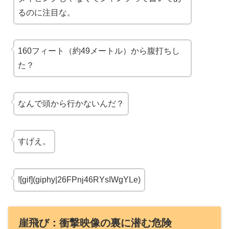
るのに注目な。
160フィート（約49メートル）から腹打ちし
た？
なんで頭から行かないんだ？
すげえ。
![gif](giphy|26FPnj46RYsIWgYLe)
崖飛び：衝撃映像の裏に潜む危険