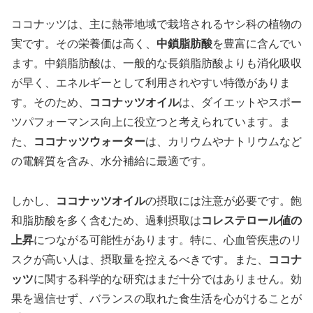
ココナッツは、主に熱帯地域で栽培されるヤシ科の植物の
実です。その栄養価は高く、
中鎖脂肪酸
を豊富に含んでい
ます。中鎖脂肪酸は、一般的な長鎖脂肪酸よりも消化吸収
が早く、エネルギーとして利用されやすい特徴がありま
す。そのため、
ココナッツオイル
は、ダイエットやスポー
ツパフォーマンス向上に役立つと考えられています。ま
た、
ココナッツウォーター
は、カリウムやナトリウムなど
の電解質を含み、水分補給に最適です。
しかし、
ココナッツオイル
の摂取には注意が必要です。飽
和脂肪酸を多く含むため、過剰摂取は
コレステロール値の
上昇
につながる可能性があります。特に、心血管疾患のリ
スクが高い人は、摂取量を控えるべきです。また、
ココナ
ッツ
に関する科学的な研究はまだ十分ではありません。効
果を過信せず、バランスの取れた食生活を心がけることが