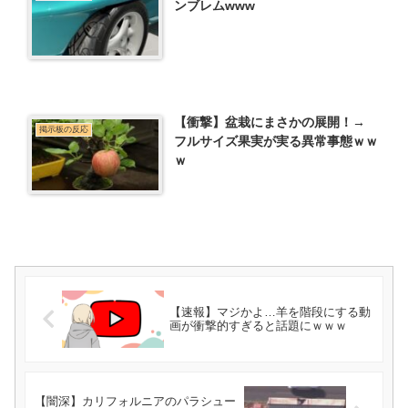
ンブレムwww
【衝撃】盆栽にまさかの展開！→
掲示板の反応
フルサイズ果実が実る異常事態ｗｗ
ｗ
【速報】マジかよ…羊を階段にする動
画が衝撃的すぎると話題にｗｗｗ
【闇深】カリフォルニアのパラシュー