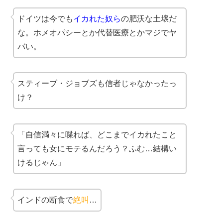
ドイツは今でも
イカれた奴ら
の肥沃な土壌だ
な。ホメオパシーとか代替医療とかマジでヤ
バい。
スティーブ・ジョブズも信者じゃなかったっ
け？
「自信満々に喋れば、どこまでイカれたこと
言っても女にモテるんだろう？ふむ…結構い
けるじゃん」
インドの断食で
絶叫
…