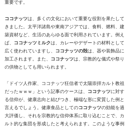
重要です。
ココナッツ
は、多くの文化において重要な役割を果たして
きました。太平洋諸島や東南アジアでは、食料、燃料、建
築資材など、生活のあらゆる面で利用されています。例え
ば、
ココナッツミルク
は、カレーやデザートの材料として
広く使われていますし、
ココナッツの殻
は、器や装飾品に
加工されます。また、
ココナッツ
は、宗教的な儀式や祭り
の供物としても用いられます。
「ドイツ人作家、ココナッツ狂信者で太陽崇拝カルト教祖
だったｗｗｗ」という記事のケースは、
ココナッツ
に対す
る信仰が、健康志向と結びつき、極端な形に変質した例と
言えるでしょう。健康食品としての
ココナッツ
の効能を過
大評価し、それを宗教的な信仰体系に取り込むことで、カ
ルト的な集団を形成したと考えられます。このような事例