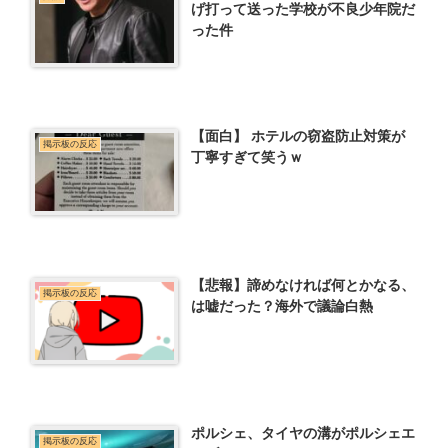
げ打って送った学校が不良少年院だ
った件
【面白】 ホテルの窃盗防止対策が
掲示板の反応
丁寧すぎて笑うｗ
【悲報】諦めなければ何とかなる、
掲示板の反応
は嘘だった？海外で議論白熱
ポルシェ、タイヤの溝がポルシェエ
掲示板の反応