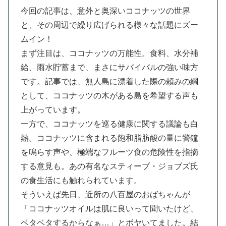
今回の記事は、意外と奥深いココナッツの世界
と、その周辺で繰り広げられる様々な話題にズー
ムイン！
まず注目は、ココナッツの万能性。食料、水分補
給、雨水貯蓄まで、まさにサバイバルの強い味方
です。記事では、無人島に漂着した際の頼みの綱
として、ココナッツの木がある島を希望する声も
上がっています。
一方で、ココナッツを巡る健康に関する議論も白
熱。ココナッツに含まれる飽和脂肪酸の量に警鐘
を鳴らす声や、極端なフルーツ食の危険性を指摘
する意見も。あの有名なスティーブ・ジョブズ氏
の食生活にも触れられています。
そういえば先日、近所の八百屋のおばちゃんが
「ココナッツオイルは肌に良いって聞いたけど、
ベタベタするからなぁ…」とボヤいてました。結