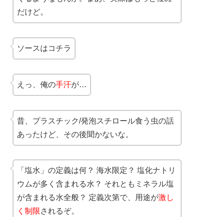
だけど。
ソースはコチラ
えっ、俺の
手汗
が…
昔、プラスチック/発泡スチロール食う虫の話
あったけど、その後聞かないな。
「塩水」の定義は何？ 海水限定？ 塩化ナトリ
ウムが多く含まれる水？ それともミネラル塩
が含まれる水全般？ 定義次第で、用途が
激し
く制限
されるぞ。