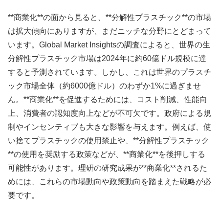
**商業化**の面から見ると、**分解性プラスチック**の市場
は拡大傾向にありますが、まだニッチな分野にとどまって
います。Global Market Insightsの調査によると、世界の生
分解性プラスチック市場は2024年に約60億ドル規模に達
すると予測されています。しかし、これは世界のプラスチ
ック市場全体（約6000億ドル）のわずか1%に過ぎませ
ん。**商業化**を促進するためには、コスト削減、性能向
上、消費者の認知度向上などが不可欠です。政府による規
制やインセンティブも大きな影響を与えます。例えば、使
い捨てプラスチックの使用禁止や、**分解性プラスチック
**の使用を奨励する政策などが、**商業化**を後押しする
可能性があります。理研の研究成果が**商業化**されるた
めには、これらの市場動向や政策動向を踏まえた戦略が必
要です。