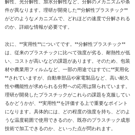
解性、光分解性、加水分解性など、分解のメカニズムや条
件が異なります。理研が開発した**分解性プラスチック**
がどのようなメカニズムで、どれほどの速度で分解される
のか、詳細な情報が必要です。
次に、**実用性**についてです。**分解性プラスチック**
は、従来のプラスチックに比べて強度が劣る、耐熱性が低
い、コストが高いなどの課題があります。そのため、包装
材や農業用フィルムなど、一部の用途ではすでに**実用化
**されていますが、自動車部品や家電製品など、高い耐久
性や機能性が求められる分野への応用は限られています。
理研が開発したプラスチックがこれらの課題を克服してい
るかどうかが、**実用性**を評価する上で重要なポイント
になります。具体的には、どの程度の強度を持ち、どのよ
うな温度範囲で使用できるのか、既存のプラスチック成形
技術で加工できるのか、といった点が問われます。