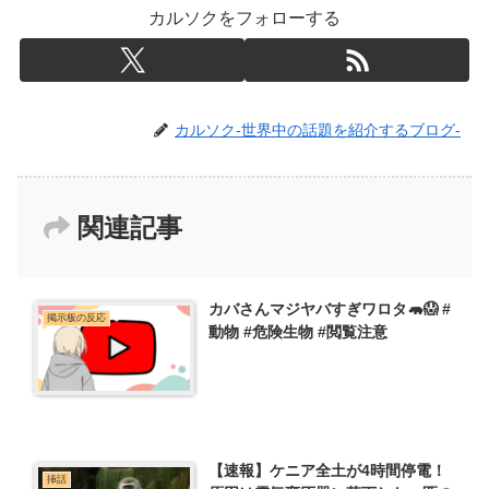
カルソクをフォローする
カルソク-世界中の話題を紹介するブログ-
関連記事
カバさんマジヤバすぎワロタ🦛😱 #
掲示板の反応
動物 #危険生物 #閲覧注意
【速報】ケニア全土が4時間停電！
挿話