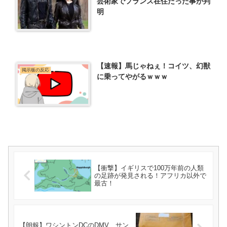
芸術家でフランス在住だった事が判
明
【速報】馬じゃねぇ！コイツ、幻獣
掲示板の反応
に乗ってやがるｗｗｗ
【衝撃】イギリスで100万年前の人類
の足跡が発見される！アフリカ以外で
最古！
【朗報】ワシントンDCのDMV、サン