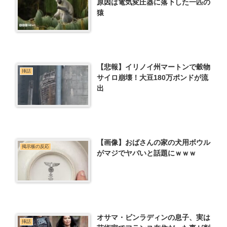
原因は電気変圧器に落下した一匹の
猿
【悲報】イリノイ州マートンで穀物
挿話
サイロ崩壊！大豆180万ポンドが流
出
【画像】おばさんの家の犬用ボウル
掲示板の反応
がマジでヤバいと話題にｗｗｗ
オサマ・ビンラディンの息子、実は
挿話