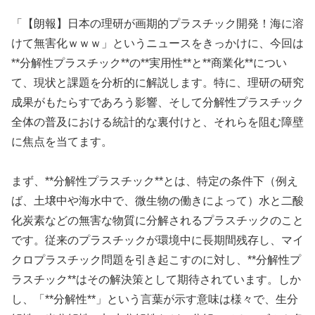
「【朗報】日本の理研が画期的プラスチック開発！海に溶
けて無害化ｗｗｗ」というニュースをきっかけに、今回は
**分解性プラスチック**の**実用性**と**商業化**につい
て、現状と課題を分析的に解説します。特に、理研の研究
成果がもたらすであろう影響、そして分解性プラスチック
全体の普及における統計的な裏付けと、それらを阻む障壁
に焦点を当てます。
まず、**分解性プラスチック**とは、特定の条件下（例え
ば、土壌中や海水中で、微生物の働きによって）水と二酸
化炭素などの無害な物質に分解されるプラスチックのこと
です。従来のプラスチックが環境中に長期間残存し、マイ
クロプラスチック問題を引き起こすのに対し、**分解性プ
ラスチック**はその解決策として期待されています。しか
し、「**分解性**」という言葉が示す意味は様々で、生分