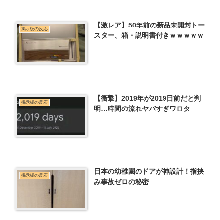
【激レア】50年前の新品未開封トー
掲示板の反応
スター、箱・説明書付きｗｗｗｗｗ
【衝撃】2019年が2019日前だと判
掲示板の反応
明…時間の流れヤバすぎワロタ
日本の幼稚園のドアが神設計！指挟
掲示板の反応
み事故ゼロの秘密