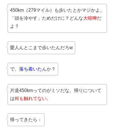
450km（279マイル）も歩いたとかマジかよ。
「頭を冷やす」ためだけに？どんな
大喧嘩
だ
よ？
愛人んとこまで歩いたんだろw
で、
落ち着いた
んか？
片道450kmってのがミソだな。帰りについて
は
何も触れてない
。
帰ってきたら：