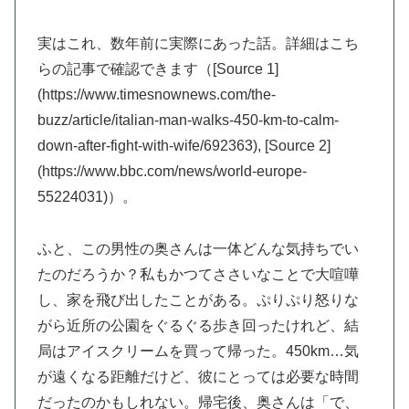
実はこれ、数年前に実際にあった話。詳細はこち
らの記事で確認できます（[Source 1]
(https://www.timesnownews.com/the-
buzz/article/italian-man-walks-450-km-to-calm-
down-after-fight-with-wife/692363), [Source 2]
(https://www.bbc.com/news/world-europe-
55224031)）。
ふと、この男性の奥さんは一体どんな気持ちでい
たのだろうか？私もかつてささいなことで大喧嘩
し、家を飛び出したことがある。ぷりぷり怒りな
がら近所の公園をぐるぐる歩き回ったけれど、結
局はアイスクリームを買って帰った。450km…気
が遠くなる距離だけど、彼にとっては必要な時間
だったのかもしれない。帰宅後、奥さんは「で、