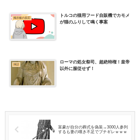
トルコの猫用フード自販機でカモメ
掲示板の反応
が猫のふりして鳴く事案
ローマの処女祭司、超絶特権！皇帝
挿話
以外に服従せず！
富豪が自分の葬式を偽装→3000人参列
するも妻の嘆き不足でブチギレｗｗｗ