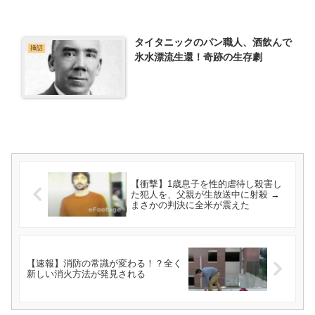
タイタニックのパン職人、酒飲んで
挿話
氷水漂流生還！奇跡の生存劇
【衝撃】1歳息子を性的虐待し殺害し
た犯人を、父親が生放送中に射殺 →
まさかの判決に全米が震えた
【速報】消防の常識が変わる！？全く
新しい消火方法が発見される