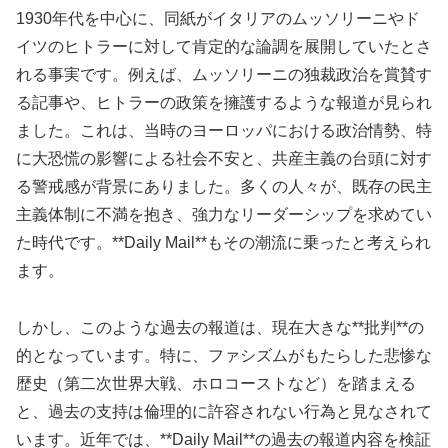
1930年代を中心に、同紙がイタリアのムッソリーニやド
イツのヒトラーに対して肯定的な論調を展開していたとさ
れる事実です。例えば、ムッソリーニの独裁政治を賞賛す
る記事や、ヒトラーの政策を擁護するような報道が見られ
ました。これは、当時のヨーロッパにおける政治情勢、特
に大恐慌の影響による社会不安と、共産主義の台頭に対す
る警戒感が背景にありました。多くの人々が、既存の民主
主義体制に不満を抱き、強力なリーダーシップを求めてい
た時代です。**Daily Mail**もその潮流に乗ったと考えられ
ます。
しかし、このような過去の報道は、現在大きな**批判**の
的となっています。特に、ファシズムがもたらした悲惨な
歴史（第二次世界大戦、ホロコーストなど）を踏まえる
と、過去の支持は倫理的に許容されない行為と見なされて
います。近年では、**Daily Mail**の過去の報道内容を検証