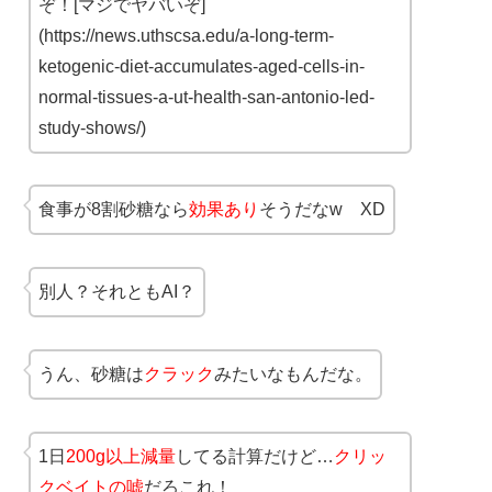
ぞ！[マジでヤバいぞ]
(https://news.uthscsa.edu/a-long-term-
ketogenic-diet-accumulates-aged-cells-in-
normal-tissues-a-ut-health-san-antonio-led-
study-shows/)
食事が8割砂糖なら
効果あり
そうだなw XD
別人？それともAI？
うん、砂糖は
クラック
みたいなもんだな。
1日
200g以上減量
してる計算だけど…
クリッ
クベイトの嘘
だろこれ！