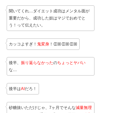
聞いてくれ…ダイエット成功はメンタル面が
重要だから、成功した奴はマジでおめでと
う！って伝えたい。
カッコよすぎ！
鬼変身
！👏🏼👏🏼👏🏼
後半、
振り返らなかった
の
ちょっとヤバい
な…
後半は
AI
だろ！
砂糖抜いただけじゃ、7ヶ月でそんな
減量無理