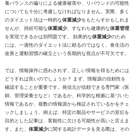
養バランスの偏りによる健康被害や、リバウンドの可能性
についても十分に考慮しなければなりません。実際、多く
のダイエット法は一時的な
体重減少
をもたらすかもしれま
せんが、持続可能な
体重減少
、すなわち健康的な
体重管理
を実現できるかは別問題です。 効果的な
体重減少
のため
には、一過性のダイエット法に頼るのではなく、食生活の
改善と運動習慣の確立という長期的な視点が不可欠です。
では、情報操作に惑わされず、正しい情報を得るためには
どうすれば良いのでしょうか？ まず、情報源の信頼性を
確認することが重要です。発信元が信頼できる専門家（医
師、管理栄養士など）であるか、科学的な根拠に基づいた
情報であるか、複数の情報源から検証されているかをチェ
ックしましょう。例えば、特定の製品やサービスの宣伝を
目的とした記事は、客観性に欠ける可能性が高いと言えま
す。また、
体重減少
に関する統計データを見る際は、その