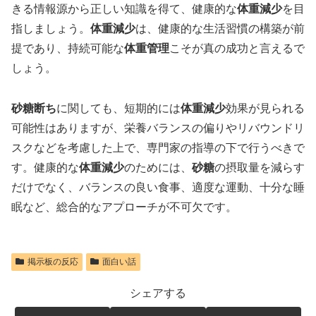
きる情報源から正しい知識を得て、健康的な
体重減少
を目
指しましょう。
体重減少
は、健康的な生活習慣の構築が前
提であり、持続可能な
体重管理
こそが真の成功と言えるで
しょう。
砂糖断ち
に関しても、短期的には
体重減少
効果が見られる
可能性はありますが、栄養バランスの偏りやリバウンドリ
スクなどを考慮した上で、専門家の指導の下で行うべきで
す。健康的な
体重減少
のためには、
砂糖
の摂取量を減らす
だけでなく、バランスの良い食事、適度な運動、十分な睡
眠など、総合的なアプローチが不可欠です。
掲示板の反応
面白い話
シェアする