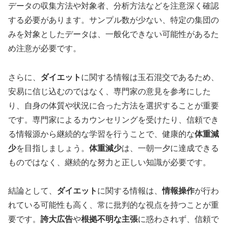
データの収集方法や対象者、分析方法などを注意深く確認
する必要があります。サンプル数が少ない、特定の集団の
みを対象としたデータは、一般化できない可能性があるた
め注意が必要です。
さらに、
ダイエット
に関する情報は玉石混交であるため、
安易に信じ込むのではなく、専門家の意見を参考にした
り、自身の体質や状況に合った方法を選択することが重要
です。専門家によるカウンセリングを受けたり、信頼でき
る情報源から継続的な学習を行うことで、健康的な
体重減
少
を目指しましょう。
体重減少
は、一朝一夕に達成できる
ものではなく、継続的な努力と正しい知識が必要です。
結論として、
ダイエット
に関する情報は、
情報操作
が行わ
れている可能性も高く、常に批判的な視点を持つことが重
要です。
誇大広告
や
根拠不明な主張
に惑わされず、信頼で