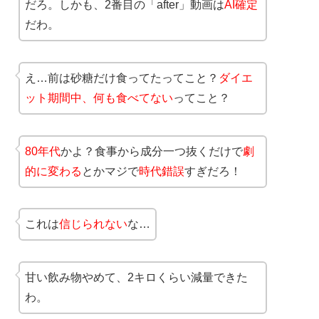
だろ。しかも、2番目の「after」動画は
AI確定
だわ。
え…前は砂糖だけ食ってたってこと？
ダイエ
ット期間中、何も食べてない
ってこと？
80年代
かよ？食事から成分一つ抜くだけで
劇
的に変わる
とかマジで
時代錯誤
すぎだろ！
これは
信じられない
な…
甘い飲み物やめて、2キロくらい減量できた
わ。