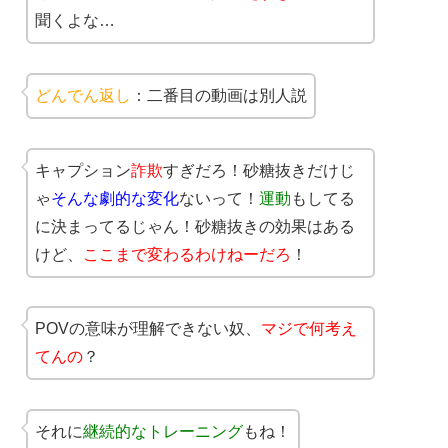
聞くよな…
どんでん返し
：二番目の動画は別人説
キャプション
詐欺
すぎだろ！砂糖抜きだけじ
ゃ
そんな劇的な変化
ないって！
運動
もしてる
に決まってるじゃん！砂糖抜きの効果はある
けど、
ここまで変わるわけねーだろ
！
POVの意味が理解できない奴、
マジで何考え
てんの
？
それに
継続的なトレーニング
もね！