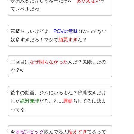
砂糖抜きだけじゃねーだろw
ありえない
っ
てレベルだわ
素晴らしいけどよ、
POVの意味
分かってない
奴多すぎだろ！マジで
頭悪すぎ
ん？
二回目は
なぜ回らなかった
んだ？尻隠したの
か？w
後半の動画、ジムにいるよね？砂糖抜きだけ
じゃ
絶対無理
だろこれ…
運動
もしてるに決ま
ってる
今
オゼンピック
飲んでる人
増えすぎ
てるって