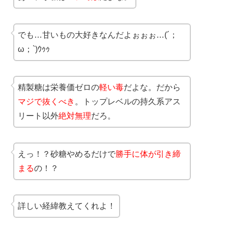
でも…甘いもの大好きなんだよぉぉぉ…(´；
ω；`)ｳｩｩ
精製糖は栄養価ゼロの
軽い毒
だよな。だから
マジで抜くべき
。トップレベルの持久系アス
リート以外
絶対無理
だろ。
えっ！？砂糖やめるだけで
勝手に体が引き締
まる
の！？
詳しい経緯教えてくれよ！