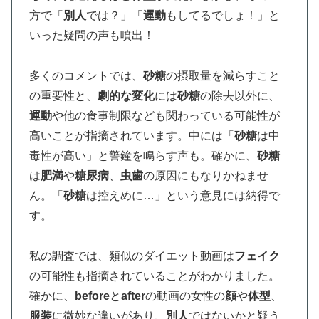
方で「
別人
では？」「
運動
もしてるでしょ！」と
いった疑問の声も噴出！
多くのコメントでは、
砂糖
の摂取量を減らすこと
の重要性と、
劇的な変化
には
砂糖
の除去以外に、
運動
や他の食事制限なども関わっている可能性が
高いことが指摘されています。中には「
砂糖
は中
毒性が高い」と警鐘を鳴らす声も。確かに、
砂糖
は
肥満
や
糖尿病
、
虫歯
の原因にもなりかねませ
ん。「
砂糖
は控えめに…」という意見には納得で
す。
私の調査では、類似のダイエット動画は
フェイク
の可能性も指摘されていることがわかりました。
確かに、
before
と
after
の動画の女性の
顔
や
体型
、
服装
に微妙な違いがあり、
別人
ではないかと疑う