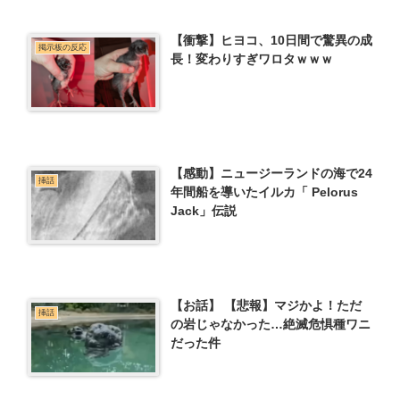
【衝撃】ヒヨコ、10日間で驚異の成
掲示板の反応
長！変わりすぎワロタｗｗｗ
【感動】ニュージーランドの海で24
挿話
年間船を導いたイルカ「 Pelorus
Jack」伝説
【お話】 【悲報】マジかよ！ただ
挿話
の岩じゃなかった…絶滅危惧種ワニ
だった件