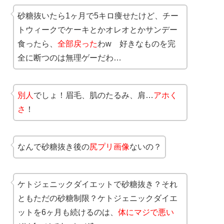
砂糖抜いたら1ヶ月で5キロ痩せたけど、チー
トウィークでケーキとかオレオとかサンデー
食ったら、
全部戻った
わw 好きなものを完
全に断つのは無理ゲーだわ…
別人
でしょ！眉毛、肌のたるみ、肩…
アホく
さ
！
なんで砂糖抜き後の
尻プリ画像
ないの？
ケトジェニックダイエットで砂糖抜き？それ
ともただの砂糖制限？ケトジェニックダイエ
ットを6ヶ月も続けるのは、
体にマジで悪い