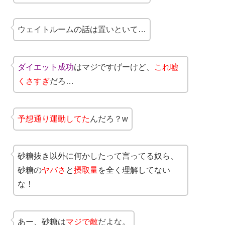
ウェイトルームの話は置いといて…
ダイエット成功
はマジですげーけど、
これ嘘
くさすぎ
だろ…
予想通り運動してた
んだろ？w
砂糖抜き以外に何かしたって言ってる奴ら、
砂糖の
ヤバさ
と
摂取量
を全く理解してない
な！
あー、砂糖は
マジで敵
だよな。