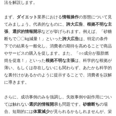
法を解説します。
まず、
ダイエット
業界における
情報操作
の形態について見
てみましょう。代表的なものに、
誇大広告
、
根拠不明な主
張
、
選択的情報開示
などが挙げられます。例えば、「砂糖
断ちで〇〇kg減量！」といった
誇大広告
は、特定の条件
下での結果を一般化し、消費者の期待を高めることで商品
やサービスの購入を促します。また、「○○成分が脂肪燃
焼を促進！」といった
根拠不明な主張
は、科学的な根拠が
薄い、もしくは存在しないにも関わらず、あたかも科学的
な裏付けがあるかのように提示することで、消費者を誤解
に導きます。
さらに、成功事例のみを強調し、失敗事例や副作用につい
ては触れない
選択的情報開示
も問題です。
砂糖断ち
の場
合、短期的には
体重減少
が見られるかもしれませんが、栄