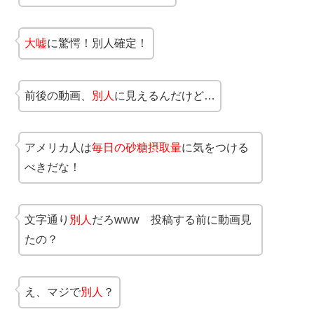
大嘘
に驚愕！別人確定！
前後の動画、
別人
に見えるんだけど…
アメリカ人は
毎日の砂糖摂取量
に気をつける
べきだな！
文字通り
別人
だろwww 投稿する前に動画見
たの？
え、マジで
別人
？