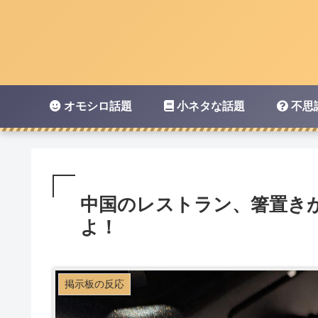
オモシロ話題
小ネタな話題
不思
中国のレストラン、箸置き
よ！
掲示板の反応