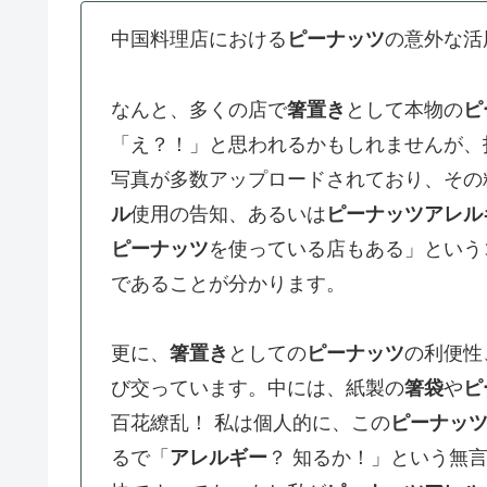
中国料理店における
ピーナッツ
の意外な活
なんと、多くの店で
箸置き
として本物の
ピ
「え？！」と思われるかもしれませんが、
写真が多数アップロードされており、その
ル
使用の告知、あるいは
ピーナッツアレル
ピーナッツ
を使っている店もある」という
であることが分かります。
更に、
箸置き
としての
ピーナッツ
の利便性
び交っています。中には、紙製の
箸袋
や
ピ
百花繚乱！ 私は個人的に、この
ピーナッ
るで「
アレルギー
？ 知るか！」という無