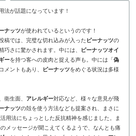
用法が話題になっています！
ーナッツ
が使われているというのです！
投稿では、完璧な切れ込みが入った
ピーナッツ
の
精巧さに驚かされます。中には、
ピーナッツオイ
ギー
を持つ客への皮肉と捉える声も。中には「
偽
コメントもあり、
ピーナッツ
をめぐる状況は多様
、衛生面、
アレルギー
対応など、様々な意見が飛
ーナッツ
の殻を使う方法なども提案され、まさに
ツ
活用法にちょっとした反抗精神を感じました。ま
言のメッセージが聞こえてくるようで、なんとも痛