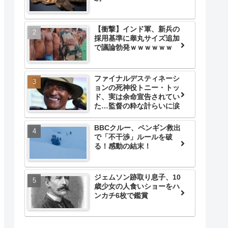
【衝撃】インド軍、新兵の
採用基準に睾丸サイズ追加
で議論勃発ｗｗｗｗｗｗ
ファイナルデスティネーシ
ョンの死神役トニー・トッ
ド、実は余命宣告されてい
た…監督の粋な計らいに涙
BBCクルー、ペンギン救出
で「不干渉」ルールを破
る！感動の結末！
ジェムソン跡取り息子、10
歳少女の人食いショーをハ
ンカチ6枚で鑑賞