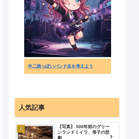
「日本
トロ品
の反応
中二病っぽいバンド名を考えよう
人気記事
【写真】 500年前のグリー
ンランドミイラ、母子の悲
劇