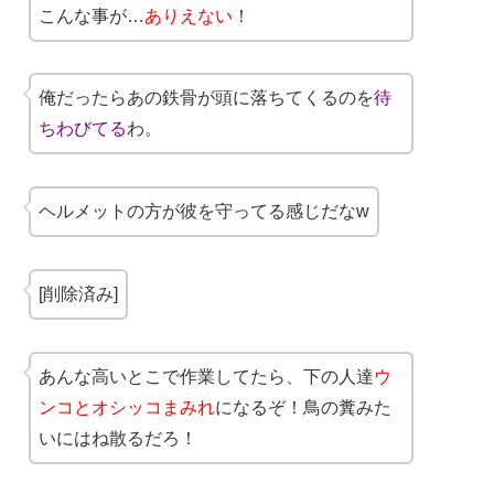
こんな事が…
ありえない
！
俺だったらあの鉄骨が頭に落ちてくるのを
待
ちわびてる
わ。
ヘルメットの方が彼を守ってる感じだなw
[削除済み]
あんな高いとこで作業してたら、下の人達
ウ
ンコとオシッコまみれ
になるぞ！鳥の糞みた
いにはね散るだろ！