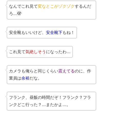
なんでこれ見て
変なとこがゾクゾク
するんだ
ろ…🫣
安全靴もいいけど、
安全靴下
もね！
これ見て
気絶しそう
になったわ…
カメラも俺らと同じくらい
震えてる
のに、作
業員は
余裕
だな。
フランク、昼飯の時間だぞ！フランク？フラ
ンクどこ行った？…またかよ…。