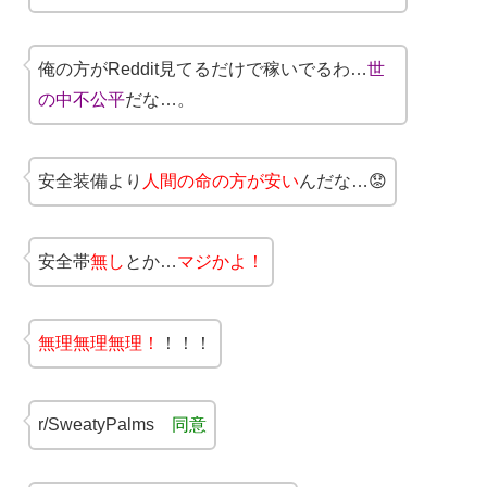
俺の方がReddit見てるだけで稼いでるわ…
世
の中不公平
だな…。
安全装備より
人間の命の方が安い
んだな…😟
安全帯
無し
とか…
マジかよ！
無理無理無理！
！！！
r/SweatyPalms
同意