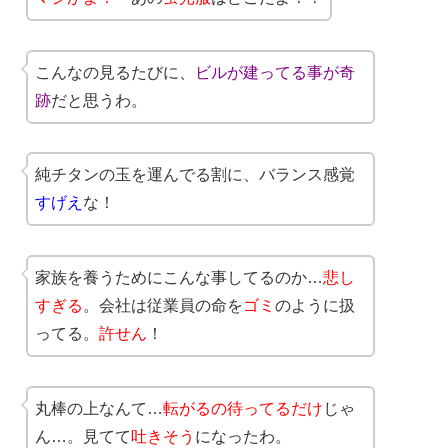
こんなの見るたびに、
ビルが建ってる事が奇
跡
だと思うわ。
純チタンの玉を運んでる割に、バランス感覚
すげえ
な！
家族を養うためにこんな事してるのか…
悲し
すぎる
。会社は従業員の命を
ゴミ
のように扱
ってる。
許せん
！
丸棒の上なんて…
転がるの待ってるだけ
じゃ
ん…。見てて
吐きそう
になったわ。