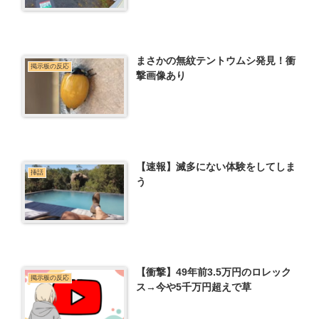
まさかの無紋テントウムシ発見！衝
掲示板の反応
撃画像あり
【速報】滅多にない体験をしてしま
挿話
う
【衝撃】49年前3.5万円のロレック
掲示板の反応
ス→今や5千万円超えで草