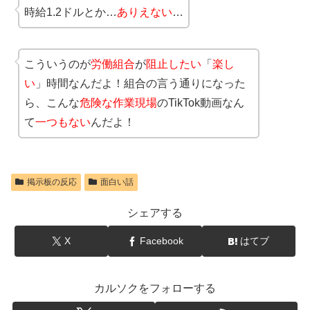
時給1.2ドルとか…
ありえない
…
こういうのが
労働組合
が
阻止したい
「
楽し
い
」時間なんだよ！組合の言う通りになった
ら、こんな
危険な作業現場
のTikTok動画なん
て
一つもない
んだよ！
掲示板の反応
面白い話
シェアする
X
Facebook
はてブ
カルソクをフォローする