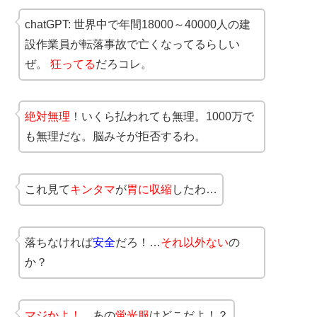
chatGPT: 世界中で年間18000～40000人の建
設作業員が転落事故で亡くなってるらしい
ぜ。
狂ってる
だろコレ。
絶対無理
！いくら払われても無理。1000万で
も無理だな。脳みそが拒否するわ。
これ見て
キンタマ
が
胃に収縮
したわ…
落ちなければ
安全
だろ！…
それ以外ない
の
か？
マジかよ！
あの
蛍光服
はどこだよ！？