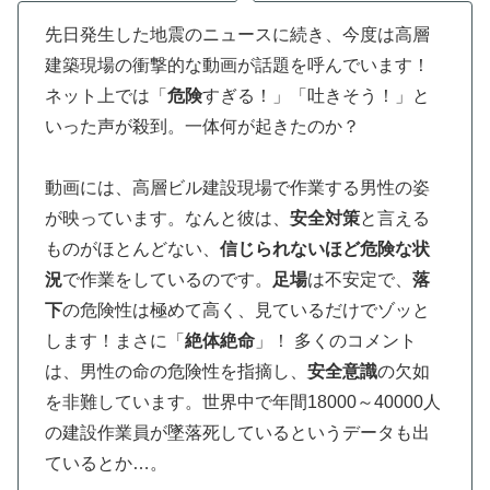
先日発生した地震のニュースに続き、今度は高層
建築現場の衝撃的な動画が話題を呼んでいます！
ネット上では「
危険
すぎる！」「吐きそう！」と
いった声が殺到。一体何が起きたのか？
動画には、高層ビル建設現場で作業する男性の姿
が映っています。なんと彼は、
安全対策
と言える
ものがほとんどない、
信じられないほど危険な状
況
で作業をしているのです。
足場
は不安定で、
落
下
の危険性は極めて高く、見ているだけでゾッと
します！まさに「
絶体絶命
」！ 多くのコメント
は、男性の命の危険性を指摘し、
安全意識
の欠如
を非難しています。世界中で年間18000～40000人
の建設作業員が墜落死しているというデータも出
ているとか…。