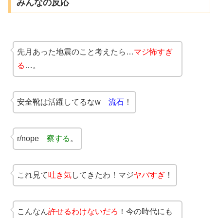
みんなの反応
先月あった地震のこと考えたら…
マジ怖すぎ
る
…。
安全靴は活躍してるなw
流石
！
r/nope
察する
。
これ見て
吐き気
してきたわ！マジ
ヤバすぎ
！
こんなん
許せるわけないだろ
！今の時代にも