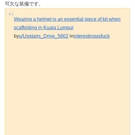
可欠な装備です。
Wearing a helmet is an essential piece of kit when
scaffolding in Kuala Lumpur
by
u/Upstairs_Drive_5602
in
interestingasfuck