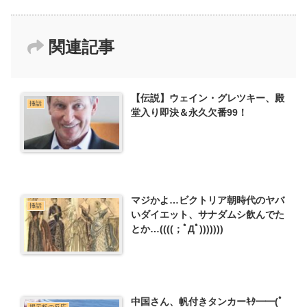
関連記事
【伝説】ウェイン・グレツキー、殿
挿話
堂入り即決＆永久欠番99！
マジかよ…ビクトリア朝時代のヤバ
挿話
いダイエット、サナダムシ飲んでた
とか…((((；ﾟДﾟ)))))))
中国さん、帆付きタンカーｷﾀ━━(ﾟ