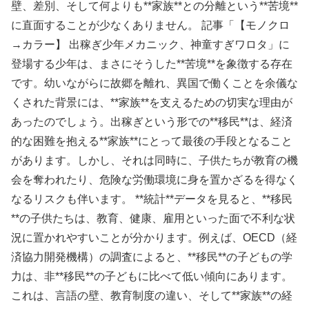
壁、差別、そして何よりも**家族**との分離という**苦境**
に直面することが少なくありません。
記事「【モノクロ
→カラー】 出稼ぎ少年メカニック、神童すぎワロタ」に
登場する少年は、まさにそうした**苦境**を象徴する存在
です。幼いながらに故郷を離れ、異国で働くことを余儀な
くされた背景には、**家族**を支えるための切実な理由が
あったのでしょう。出稼ぎという形での**移民**は、経済
的な困難を抱える**家族**にとって最後の手段となること
があります。しかし、それは同時に、子供たちが教育の機
会を奪われたり、危険な労働環境に身を置かざるを得なく
なるリスクも伴います。
**統計**データを見ると、**移民
**の子供たちは、教育、健康、雇用といった面で不利な状
況に置かれやすいことが分かります。例えば、OECD（経
済協力開発機構）の調査によると、**移民**の子どもの学
力は、非**移民**の子どもに比べて低い傾向にあります。
これは、言語の壁、教育制度の違い、そして**家族**の経