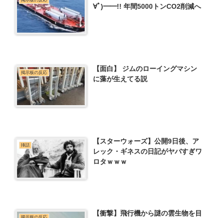
掲示板の反応
∀ﾟ)━━!! 年間5000トンCO2削減へ
【面白】 ジムのローイングマシン
掲示板の反応
に藻が生えてる説
【スターウォーズ】公開9日後、ア
挿話
レック・ギネスの日記がヤバすぎワ
ロタｗｗｗ
【衝撃】飛行機から謎の雲生物を目
掲示板の反応