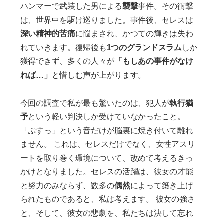
ハンマーで武装した男による
襲撃
事件。その衝撃
は、世界中を駆け巡りました。事件後、セレスは
深い精神的苦痛
に悩まされ、かつての輝きは失わ
れていきます。復帰後も
1つのグランドスラム
しか
獲得できず、多くの人々が
「もしあの事件がなけ
れば…」
と惜しむ声が上がります。
今回の調査で私が最も驚いたのは、犯人が
執行猶
予
という軽い判決しか受けていなかったこと。
「ぷすっ」という音だけが脳裏に焼き付いて離れ
ません。 これは、セレスだけでなく、女性アスリ
ートを取り巻く環境について、改めて考えるきっ
かけとなりました。セレスの活躍は、彼女の才能
と努力のみならず、数多の
偶然
によって築き上げ
られたものであると、私は考えます。 彼女の強さ
と、そして、彼女の悲劇を、私たちは決して忘れ