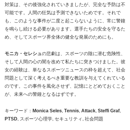
対策は、その後強化されていきましたが、完全な予防は不
可能です。人間の狂気は予測できないためです。それで
も、このような事件が二度と起こらないように、常に警鐘
を鳴らし続ける必要があります。選手たちの安全を守るた
め、そしてスポーツ界全体の健全な発展のためにも。
モニカ・セレシュ
の悲劇は、スポーツの陰に潜む危険性、
そして人間の心の闇を改めて私たちに突きつけました。彼
女の経験は、単なるスポーツニュースの枠を超えて、社会
問題として深く考えるべき重要な教訓を与えてくれている
のです。この事件を風化させず、記憶にとどめておくこと
が、未来への警鐘となるはずです。
キーワード：
Monica Seles
,
Tennis
,
Attack
,
Steffi Graf
,
PTSD
, スポーツ心理学, セキュリティ, 社会問題