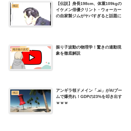
【伝説】身長198cm、体重109kgの
挿話
イケメン俳優クリント・ウォーカー
の自家製ジムがヤバすぎると話題に
振り子波動の物理学！驚きの連動現
掲示板の反応
象を徹底解説
アンギラ領ドメイン「.ai」がAIブー
挿話
ムで爆売れ！GDPの23%を叩き出す
ｗｗｗ