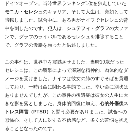
ドイツオープン。当時世界ランキング1位を独走していた
モニカ・セレシュ
のキャリア、そして人生は、突如として
暗転しました。試合中に、ある男がナイフでセレシュの背
中を刺したのです。犯人は、
シュテフィ・グラフ
の大ファ
ンで、グラフのライバルであるセレシュを排除すること
で、グラフの優勝を願ったと供述しました。
この事件は、世界中を震撼させました。当時19歳だった
セレシュは、この襲撃によって深刻な精神的、肉体的なダ
メージを受けました。ナイフは彼女の肺のすぐそばを貫通
しており、一時は命に関わる事態でした。幸い命に別状は
ありませんでしたが、この事件の後遺症は彼女の人生に大
きな影を落としました。身体的回復に加え、
心的外傷後ス
トレス障害（PTSD）
と闘う必要がありました。試合への
恐怖心、そして人に対する不信感など、多くの苦悩を抱え
ることとなったのです。