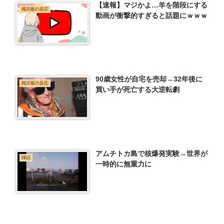
【速報】マジかよ…羊を階段にする
掲示板の反応
動画が衝撃的すぎると話題にｗｗｗ
90歳女性が自宅を売却→32年後に
掲示板の反応
買い手が死亡する大逆転劇
アムチトカ島で核爆発実験→世界が
挿話
一時的に無重力に