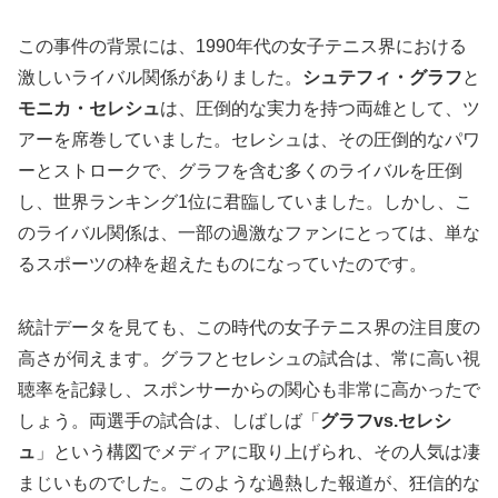
この事件の背景には、1990年代の女子テニス界における
激しいライバル関係がありました。
シュテフィ・グラフ
と
モニカ・セレシュ
は、圧倒的な実力を持つ両雄として、ツ
アーを席巻していました。セレシュは、その圧倒的なパワ
ーとストロークで、グラフを含む多くのライバルを圧倒
し、世界ランキング1位に君臨していました。しかし、こ
のライバル関係は、一部の過激なファンにとっては、単な
るスポーツの枠を超えたものになっていたのです。
統計データを見ても、この時代の女子テニス界の注目度の
高さが伺えます。グラフとセレシュの試合は、常に高い視
聴率を記録し、スポンサーからの関心も非常に高かったで
しょう。両選手の試合は、しばしば「
グラフvs.セレシ
ュ
」という構図でメディアに取り上げられ、その人気は凄
まじいものでした。このような過熱した報道が、狂信的な