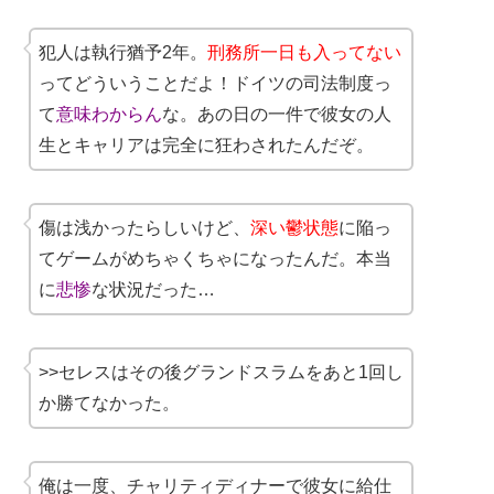
犯人は執行猶予2年。
刑務所一日も入ってない
ってどういうことだよ！ドイツの司法制度っ
て
意味わからん
な。あの日の一件で彼女の人
生とキャリアは完全に狂わされたんだぞ。
傷は浅かったらしいけど、
深い鬱状態
に陥っ
てゲームがめちゃくちゃになったんだ。本当
に
悲惨
な状況だった…
>>セレスはその後グランドスラムをあと1回し
か勝てなかった。
俺は一度、チャリティディナーで彼女に給仕