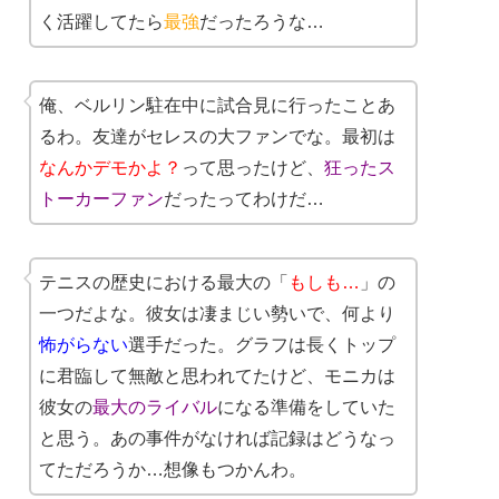
く活躍してたら
最強
だったろうな…
俺、ベルリン駐在中に試合見に行ったことあ
るわ。友達がセレスの大ファンでな。最初は
なんかデモかよ？
って思ったけど、
狂ったス
トーカーファン
だったってわけだ…
テニスの歴史における最大の「
もしも…
」の
一つだよな。彼女は凄まじい勢いで、何より
怖がらない
選手だった。グラフは長くトップ
に君臨して無敵と思われてたけど、モニカは
彼女の
最大のライバル
になる準備をしていた
と思う。あの事件がなければ記録はどうなっ
てただろうか…想像もつかんわ。