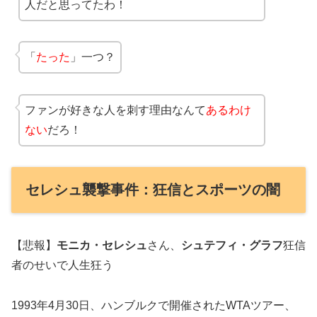
人だと思ってたわ！
「
たった
」一つ？
ファンが好きな人を刺す理由なんて
あるわけ
ない
だろ！
セレシュ襲撃事件：狂信とスポーツの闇
【悲報】
モニカ・セレシュ
さん、
シュテフィ・グラフ
狂信
者のせいで人生狂う
1993年4月30日、ハンブルクで開催されたWTAツアー、