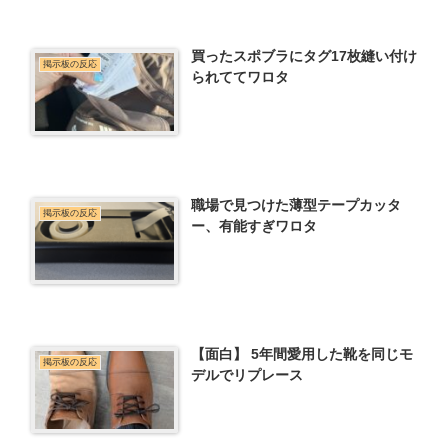
買ったスポブラにタグ17枚縫い付け
掲示板の反応
られててワロタ
職場で見つけた薄型テープカッタ
掲示板の反応
ー、有能すぎワロタ
【面白】 5年間愛用した靴を同じモ
掲示板の反応
デルでリプレース