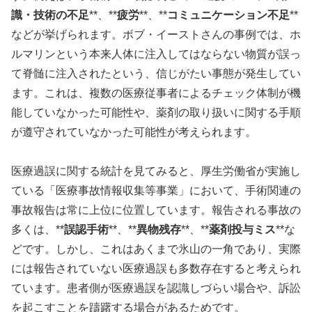
識・技術の不足
**、**
疲労
**、**
コミュニケーション不足
**
などが挙げられます。ボブ・イーストさんの事例では、ホ
ルマリンという本来人体に注入してはならない物質が誤っ
て脊髄に注入されたという、信じがたい事態が発生してい
ます。これは、複数の医療従事者によるチェック体制が機
能していなかった可能性や、薬剤の取り扱いに関する手順
が遵守されていなかった可能性が考えられます。
医療過誤に関する統計を見てみると、厚生労働省が実施し
ている「医療事故情報収集等事業」において、手術関連の
事故報告は常に上位に位置しています。報告される事故の
多くは、**
誤認手術
**、**
異物残存
**、**
薬剤投与ミス
**な
どです。しかし、これはあくまで氷山の一角であり、実際
には報告されていない医療過誤も多数存在すると考えられ
ています。患者側が医療過誤を認識しづらい場合や、訴訟
を起こすことを躊躇する場合があるためです。