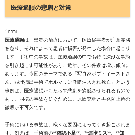
医療過誤の悲劇と対策
“`html
医療過誤
は、患者の治療において、医療従事者が注意義務
を怠り、それによって患者に損害が発生した場合に起こり
ます。手術中の事故は、医療過誤の中でも特に深刻な事態
を引き起こす可能性があり、近年、その件数は増加傾向に
あります。今回のテーマである「写真家ボブ・イーストさ
ん、眼球摘出手術でホルマリン脊髄注入され死亡」という
事例は、医療過誤がもたらす悲劇を痛感させられるもので
あり、同様の事故を防ぐために、原因究明と再発防止策の
徹底が不可欠です。
手術における事故は、様々な要因によって引き起こされま
す。例えば、手術前の**
確認不足
**、**
連携ミス
**、**
知