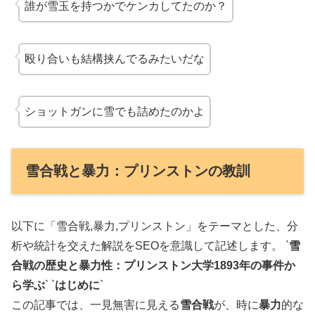
誰が雪玉を持つかでケンカしてたのか？
殴り合いも結構挟んでるみたいだな
ショットガンに雪でも詰めたのかよ
雪合戦と暴力：プリンストンの教訓
以下に「雪合戦,暴力,プリンストン」をテーマとした、分
析や統計を交えた解説をSEOを意識して記述します。 `
雪
合戦の歴史と暴力性：プリンストン大学1893年の事件か
ら学ぶ
` `
はじめに
`
この記事では、一見無害に見える
雪合戦
が、時に
暴力
的な