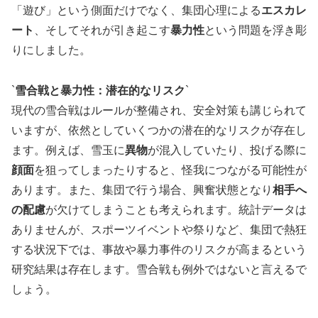
「遊び」という側面だけでなく、集団心理による
エスカレ
ート
、そしてそれが引き起こす
暴力性
という問題を浮き彫
りにしました。
`
雪合戦と暴力性：潜在的なリスク
`
現代の雪合戦はルールが整備され、安全対策も講じられて
いますが、依然としていくつかの潜在的なリスクが存在し
ます。例えば、雪玉に
異物
が混入していたり、投げる際に
顔面
を狙ってしまったりすると、怪我につながる可能性が
あります。また、集団で行う場合、興奮状態となり
相手へ
の配慮
が欠けてしまうことも考えられます。統計データは
ありませんが、スポーツイベントや祭りなど、集団で熱狂
する状況下では、事故や暴力事件のリスクが高まるという
研究結果は存在します。雪合戦も例外ではないと言えるで
しょう。