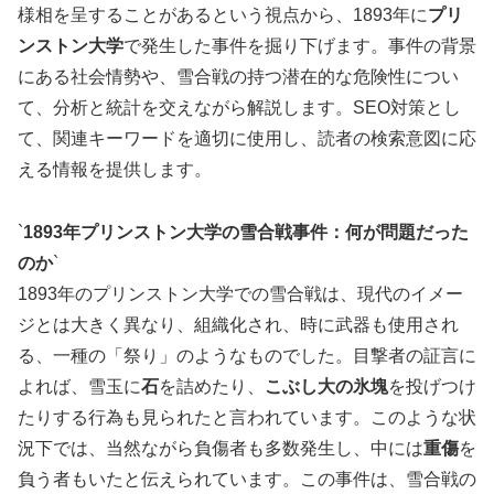
様相を呈することがあるという視点から、1893年に
プリ
ンストン大学
で発生した事件を掘り下げます。事件の背景
にある社会情勢や、雪合戦の持つ潜在的な危険性につい
て、分析と統計を交えながら解説します。SEO対策とし
て、関連キーワードを適切に使用し、読者の検索意図に応
える情報を提供します。
`
1893年プリンストン大学の雪合戦事件：何が問題だった
のか
`
1893年のプリンストン大学での雪合戦は、現代のイメー
ジとは大きく異なり、組織化され、時に武器も使用され
る、一種の「祭り」のようなものでした。目撃者の証言に
よれば、雪玉に
石
を詰めたり、
こぶし大の氷塊
を投げつけ
たりする行為も見られたと言われています。このような状
況下では、当然ながら負傷者も多数発生し、中には
重傷
を
負う者もいたと伝えられています。この事件は、雪合戦の