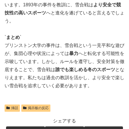
います。1893年の事件を教訓に、雪合戦は
より安全で競
技性の高いスポーツ
へと進化を遂げていると言えるでしょ
う。
`
まとめ
`
プリンストン大学の事件は、雪合戦という一見平和な遊び
が、集団心理や状況によっては
暴力
へと転化する可能性を
示唆しています。しかし、ルールを遵守し、安全対策を徹
底することで、雪合戦は
誰でも楽しめる冬のスポーツ
とな
りえます。私たちは過去の教訓を活かし、より安全で楽し
い雪合戦を追求していく必要があります。
挿話
掲示板の反応
シェアする