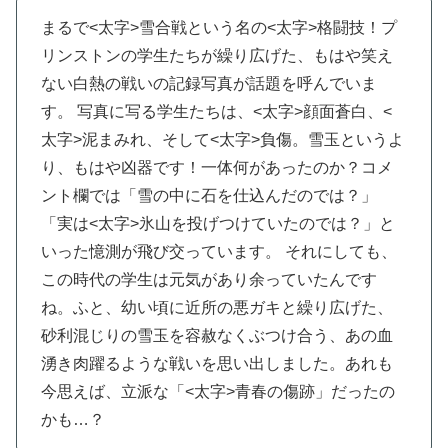
まるで<太字>雪合戦
という名の<太字>格闘技
！プ
リンストンの学生たちが繰り広げた、もはや笑え
ない白熱の戦いの記録写真が話題を呼んでいま
す。
写真に写る学生たちは、<太字>顔面蒼白
、<
太字>泥まみれ
、そして<太字>負傷
。雪玉というよ
り、もはや凶器です！一体何があったのか？コメ
ント欄では「雪の中に石を仕込んだのでは？」
「実は<太字>氷山
を投げつけていたのでは？」と
いった憶測が飛び交っています。
それにしても、
この時代の学生は元気があり余っていたんです
ね。ふと、幼い頃に近所の悪ガキと繰り広げた、
砂利混じりの雪玉を容赦なくぶつけ合う、あの血
湧き肉躍るような戦いを思い出しました。あれも
今思えば、立派な「<太字>青春の傷跡
」だったの
かも…？