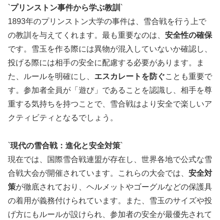
`
プリンストン事件から学ぶ教訓
`
1893年のプリンストン大学の事件は、雪合戦を行う上で
の教訓を与えてくれます。最も重要なのは、
安全性の確保
です。雪玉を作る際には異物が混入していないか確認し、
投げる際には相手の安全に配慮する必要があります。ま
た、ルールを明確にし、
エスカレートを防ぐ
ことも重要で
す。参加者全員が「遊び」であることを認識し、相手を尊
重する気持ちを持つことで、雪合戦はより安全で楽しいア
クティビティとなるでしょう。
`
現代の雪合戦：進化と安全対策
`
現在では、国際雪合戦連盟が存在し、世界各地で公式な雪
合戦大会が開催されています。これらの大会では、
安全対
策
が徹底されており、ヘルメットやゴーグルなどの保護具
の着用が義務付けられています。また、雪玉のサイズや投
げ方にもルールが設けられ、参加者の安全が最優先されて