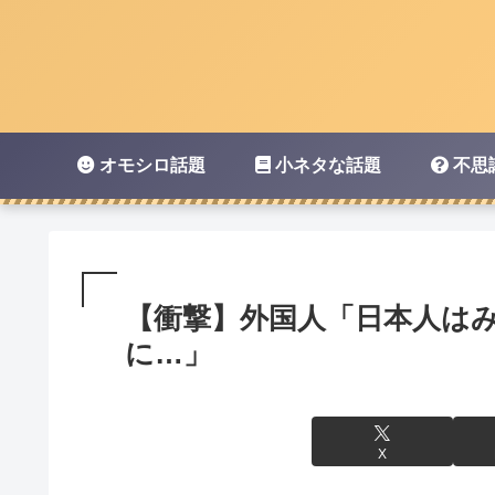
オモシロ話題
小ネタな話題
不思
【衝撃】外国人「日本人は
に…」
X