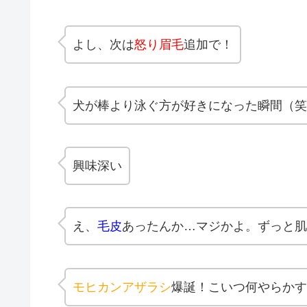
よし、次は
怒り眉毛
追加で！
犬が棒より泳ぐ方が好きになった瞬間（笑
興味深い
え、
毛皮
あったんか…マジかよ。ずっと肌
モヒカンアザラシ
爆誕！こいつ何やらかす