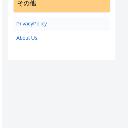
その他
PrivacyPolicy
About Us