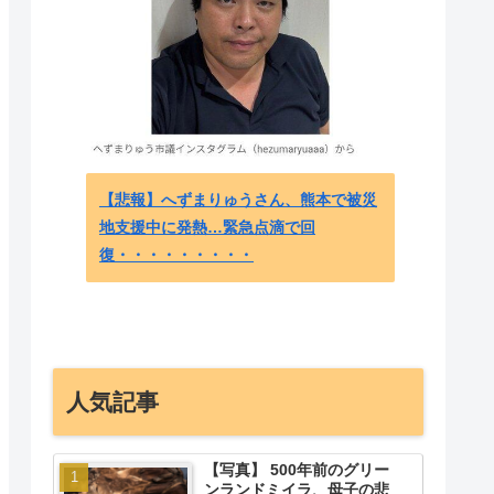
吉田が
ホワイ
の8連
日本人
【悲報】へずまりゅうさん、熊本で被災
地支援中に発熱…緊急点滴で回
復・・・・・・・・・
人気記事
【写真】 500年前のグリー
ンランドミイラ、母子の悲