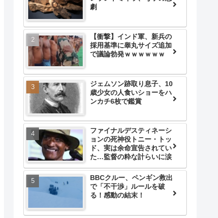
劇
【衝撃】インド軍、新兵の
採用基準に睾丸サイズ追加
で議論勃発ｗｗｗｗｗｗ
ジェムソン跡取り息子、10
歳少女の人食いショーをハ
ンカチ6枚で鑑賞
ファイナルデスティネーシ
ョンの死神役トニー・トッ
ド、実は余命宣告されてい
た…監督の粋な計らいに涙
BBCクルー、ペンギン救出
で「不干渉」ルールを破
る！感動の結末！