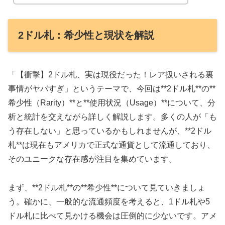
2ドル札：希少性と現状を解説
「【衝撃】2ドル札、実は現役だった！レア扱いされる裏
事情がヤバすぎ」というテーマで、今回は**2ドル札**の**
希少性（Rarity）**と**使用状況（Usage）**について、分
析と統計を交えながら詳しく解説します。多くの人が「も
う存在しない」と思っているかもしれませんが、**2ドル
札**は現在もアメリカで正式な通貨として流通しており、
そのユニークな存在感が注目を集めています。
まず、**2ドル札**の**希少性**について見ていきましょ
う。確かに、一般的な流通頻度を考えると、1ドル札や5
ドル札に比べて見かける機会は圧倒的に少ないです。アメ