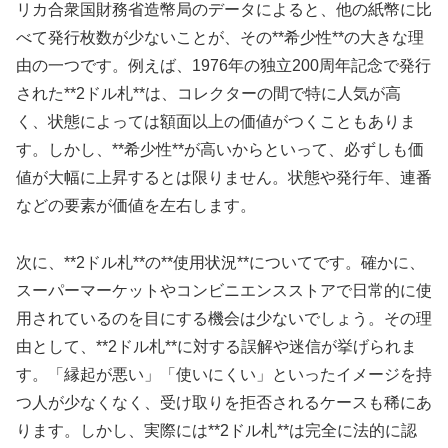
リカ合衆国財務省造幣局のデータによると、他の紙幣に比
べて発行枚数が少ないことが、その**希少性**の大きな理
由の一つです。例えば、1976年の独立200周年記念で発行
された**2ドル札**は、コレクターの間で特に人気が高
く、状態によっては額面以上の価値がつくこともありま
す。しかし、**希少性**が高いからといって、必ずしも価
値が大幅に上昇するとは限りません。状態や発行年、連番
などの要素が価値を左右します。
次に、**2ドル札**の**使用状況**についてです。確かに、
スーパーマーケットやコンビニエンスストアで日常的に使
用されているのを目にする機会は少ないでしょう。その理
由として、**2ドル札**に対する誤解や迷信が挙げられま
す。「縁起が悪い」「使いにくい」といったイメージを持
つ人が少なくなく、受け取りを拒否されるケースも稀にあ
ります。しかし、実際には**2ドル札**は完全に法的に認