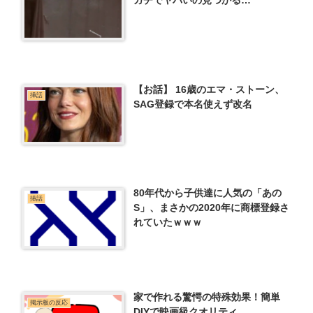
ガチでヤバいの見つかる…
【お話】 16歳のエマ・ストーン、
挿話
SAG登録で本名使えず改名
80年代から子供達に人気の「あの
挿話
S」、まさかの2020年に商標登録さ
れていたｗｗｗ
家で作れる驚愕の特殊効果！簡単
掲示板の反応
DIYで映画級クオリティ