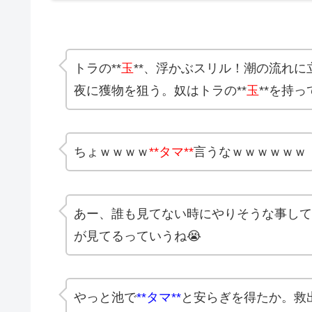
トラの**
玉
**、浮かぶスリル！潮の流れ
夜に獲物を狙う。奴はトラの**
玉
**を持
ちょｗｗｗｗ
**タマ**
言うなｗｗｗｗｗｗ
あー、誰も見てない時にやりそうな事して
が見てるっていうね😭
やっと池で
**タマ**
と安らぎを得たか。救出