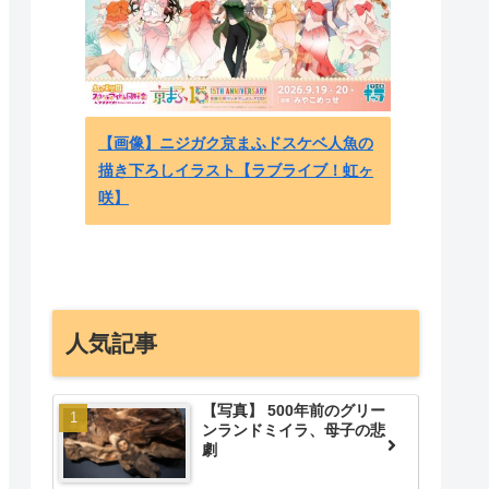
物価高
に世界
【画像】ニジガク京まふドスケベ人魚の
れ！」
描き下ろしイラスト【ラブライブ！虹ヶ
しゃい
咲】
人気記事
【写真】 500年前のグリー
ンランドミイラ、母子の悲
劇