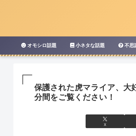
オモシロ話題
小ネタな話題
不思
保護された虎マライア、大
分間をご覧ください！
X