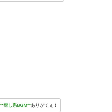
**癒し系BGM**
ありがてぇ！