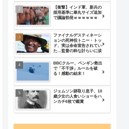
【衝撃】インド軍、新兵の
採用基準に睾丸サイズ追加
で議論勃発ｗｗｗｗｗｗ
ファイナルデスティネーシ
ョンの死神役トニー・トッ
ド、実は余命宣告されてい
た…監督の粋な計らいに涙
BBCクルー、ペンギン救出
で「不干渉」ルールを破
る！感動の結末！
ジェムソン跡取り息子、10
歳少女の人食いショーをハ
ンカチ6枚で鑑賞